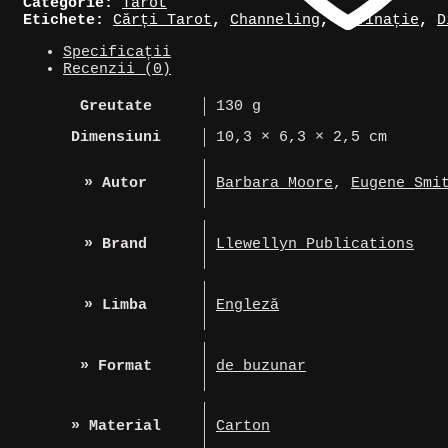
Categorie:
Tarot
in
Etichete:
Cărți Tarot
,
Channeling
,
Divinație
,
D
Wonderland
Specificații
Recenzii (0)
Greutate
130 g
Dimensiuni
10,3 × 6,3 × 2,5 cm
» Autor
Barbara Moore
,
Eugene Smi
» Brand
Llewellyn Publications
» Limba
Engleză
» Format
de buzunar
» Material
Carton