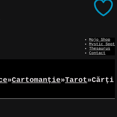
i
Mojo Shop
Mystic Spot
Thesaurus
Contact
ce
»
Cartomanție
»
Tarot
»
Cărți