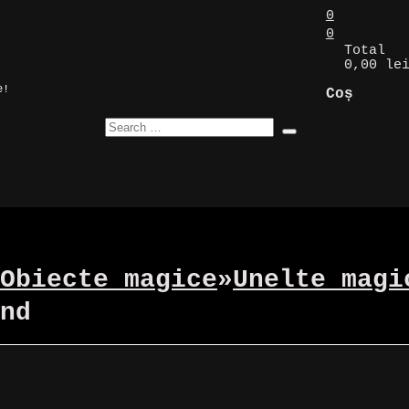
0
0
Total
0,00 le
e!
Coș
Obiecte magice
»
Unelte magi
nd