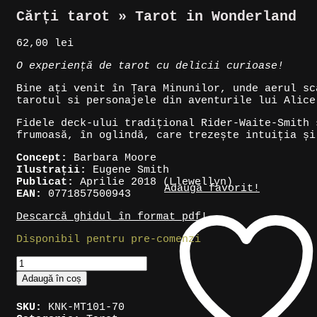
Cărți tarot » Tarot in Wonderland
62,00
lei
O experiență de tarot cu delicii curioase!
Bine ați venit în Țara Minunilor, unde aerul sc
tarotul si personajele din aventurile lui Alice
Fidele deck-ului tradițional Rider-Waite-Smith 
frumoasă, în oglindă, care trezește intuiția și
Concept:
Barbara Moore
Ilustrații:
Eugene Smith
Publicat:
Aprilie 2018 (Llewellyn)
Adaugă favorit!
EAN:
0771857500943
Descarcă ghidul în format pdf!
Disponibil pentru pre-comenzi
Cantitate
Cărți
Adaugă în coș
tarot
»
SKU:
KNK-MT101-70
Tarot