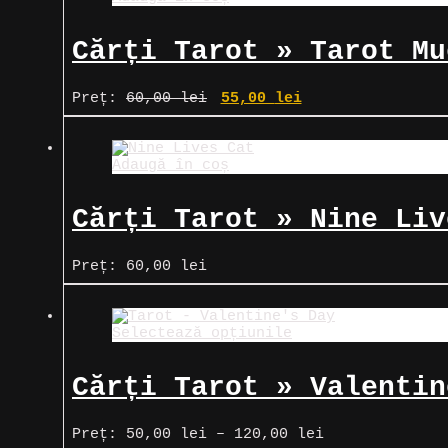
Cărți Tarot » Tarot Mu
Prețul
Prețul
Preț:
60,00
lei
55,00
lei
inițial
curent
a
este:
fost:
55,00 lei.
Adaugă în coș
60,00 lei.
Cărți Tarot » Nine Liv
Preț:
60,00
lei
Selectează opțiunile
Cărți Tarot » Valentin
Interval
Preț:
50,00
lei
–
120,00
lei