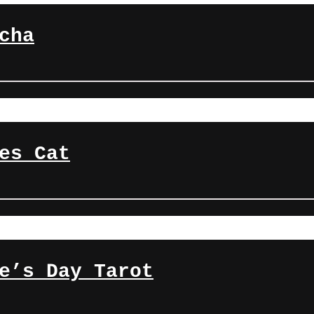
cha
es Cat
e’s Day Tarot