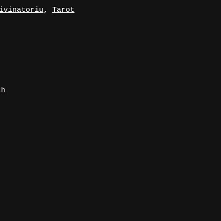
ivinatoriu
,
Tarot
th