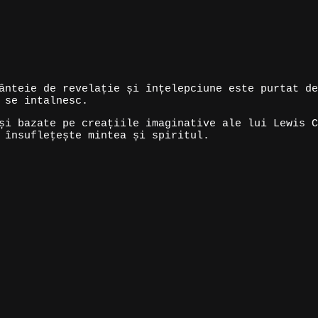
ânteie de revelație și înțelepciune este purtat de
 se intalnesc.
și bazate pe creațiile imaginative ale lui Lewis C
 însuflețește mintea și spiritul.