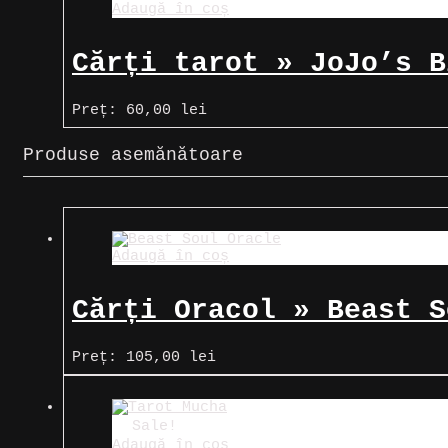
Adaugă în coș
Cărți tarot » JoJo’s B
Preț:
60,00
lei
Produse asemănătoare
Adaugă în coș
Cărți Oracol » Beast S
Preț:
105,00
lei
Sale!
Adaugă în coș