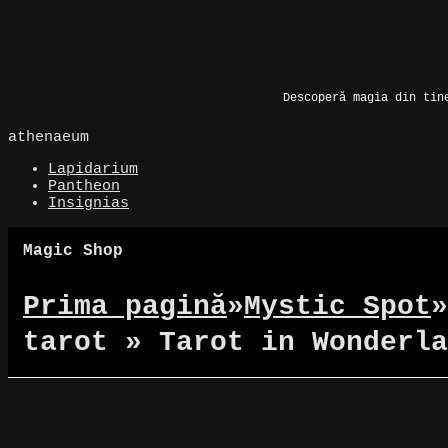
Skip
to
Magic Spot
content
Descoperă magia din tin
athenaeum
Lapidarium
Pantheon
Insignias
Magic Shop
Prima pagină
»
Mystic Spot
»
tarot » Tarot in Wonderla