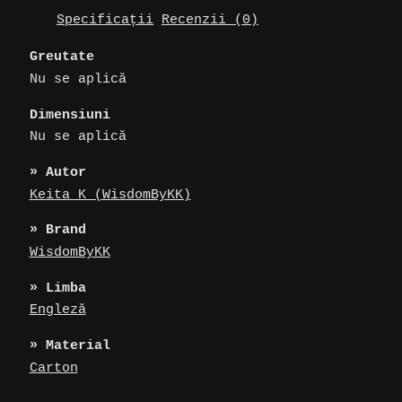
Specificații
Recenzii (0)
Greutate
Nu se aplică
Dimensiuni
Nu se aplică
» Autor
Keita K (WisdomByKK)
» Brand
WisdomByKK
» Limba
Engleză
» Material
Carton