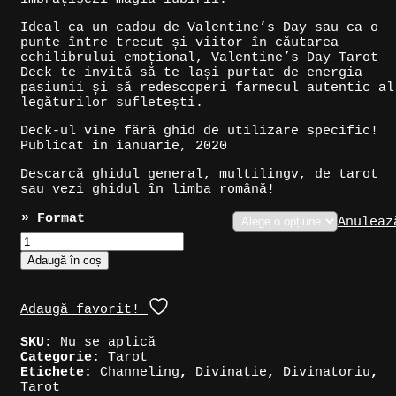
Ideal ca un cadou de Valentine’s Day sau ca o
punte între trecut și viitor în căutarea
echilibrului emoțional, Valentine’s Day Tarot
Deck te invită să te lași purtat de energia
pasiunii și să redescoperi farmecul autentic al
legăturilor sufletești.
Deck-ul vine fără ghid de utilizare specific!
Publicat în ianuarie, 2020
Descarcă ghidul general, multilingv, de tarot
sau
vezi ghidul în limba română
!
» Format
Anuleaz
Cantitate
Cărți
Adaugă în coș
Tarot
»
Valentine's
Adaugă favorit!
Day
Tarot
SKU:
Nu se aplică
Categorie:
Tarot
Etichete:
Channeling
,
Divinație
,
Divinatoriu
,
Tarot