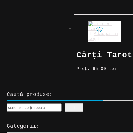
Adaugă în
coș
Cărți Tarot
» Lilifer
Preț:
65,00
lei
Tarot
Caută produse:
Search
Categorii: