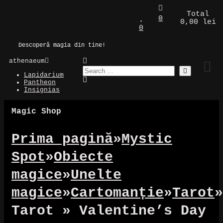
Skip
Total
to
Magic Spot
0
0,00 lei
content
0
Descoperă magia din tine!
athenaeum
Lapidarium
Pantheon
Insignias
Magic Shop
Prima pagină
»
Mystic
Spot
»
Obiecte
magice
»
Unelte
magice
»
Cartomanție
»
Tarot
»
Tarot » Valentine’s Day