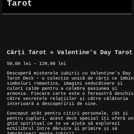
Tarot
Cărți Tarot » Valentine’s Day Tarot
Interval
50,00
lei
–
120,00
lei
de
Descoperă misterele iubirii cu Valentine’s Day
prețuri:
Tarot Deck – o colecție unică de cărți ce îmbin
50,00 lei
simboluri romantice, imagini seducătoare și
până
culori calde pentru a celebra pasiunea și
la
armonia. Fiecare carte este o fereastră deschis
120,00 lei
către secretele relațiilor și către călătoria
interioară a descoperirii de sine.
Conceput atât pentru citiri personale, cât și
pentru cupluri, acest deck special îți oferă un
ghid spiritual ce te va ajuta să explorezi
echilibrul între dăruire și primire și să
îmbrățișezi magia iubirii.