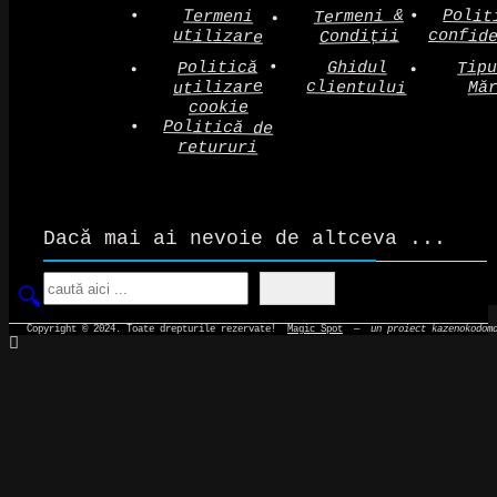
Polit
Termeni &
Termeni
confid
utilizare
Condiții
Politică
Tip
Ghidul
clientului
utilizare
Mă
cookie
Politică de
retururi
Dacă mai ai nevoie de altceva ...
Search
Copyright © 2024. Toate drepturile rezervate!
Magic Spot
—
un proiect kazenokodom