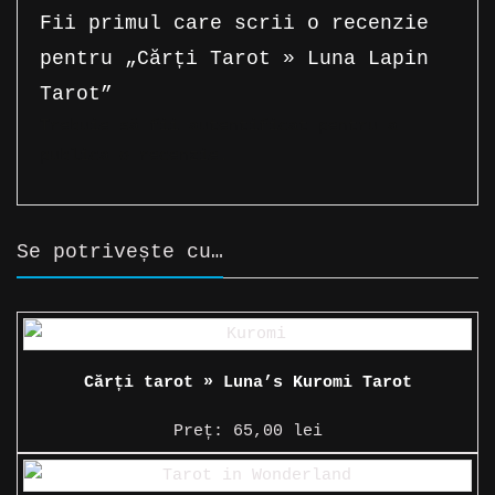
Fii primul care scrii o recenzie
pentru „Cărți Tarot » Luna Lapin
Tarot”
Trebuie să fii
autentificat
pentru a
publica o recenzie.
Se potrivește cu…
Cărți tarot » Luna’s Kuromi Tarot
Preț:
65,00
lei