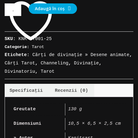
Cantitate
Adaugă în coș
Cărți
Tarot
»
SKU:
KNK-MT001-25
Luna
Categorie:
Tarot
Lapin
Etichete:
Cărți de divinație » Desene animate
,
Tarot
Cărți Tarot
,
Channeling
,
Divinație
,
Divinatoriu
,
Tarot
Specificații
Recenzii (0)
Greutate
130 g
Dimensiuni
10,5 × 6,5 × 2,5 cm