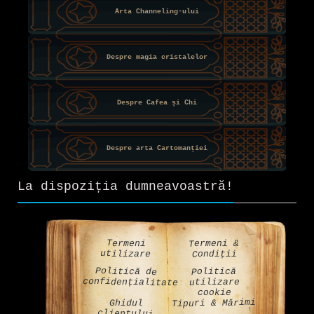
Arta Channeling-ului
Despre magia cristalelor
Despre Cafea și Chi
Despre arta Cartomanției
La dispoziția dumneavoastră!
Termeni &
Termeni
utilizare
Condiții
Politică de
Politică
confidențialitate
utilizare
cookie
Tipuri & Mărimi
Ghidul
clientului