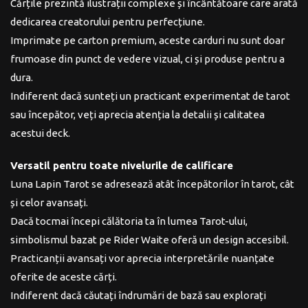
Cărțile prezintă ilustrații complexe și încântătoare care arată
dedicarea creatorului pentru perfecțiune.
Imprimate pe carton premium, aceste carduri nu sunt doar
frumoase din punct de vedere vizual, ci și produse pentru a
dura.
Indiferent dacă sunteți un practicant experimentat de tarot
sau începător, veți aprecia atenția la detalii și calitatea
acestui deck.
Versatil pentru toate nivelurile de calificare
Luna Lapin Tarot se adresează atât începătorilor în tarot, cât
și celor avansați.
Dacă tocmai începi călătoria ta în lumea Tarot-ului,
simbolismul bazat pe Rider Waite oferă un design accesibil.
Practicanții avansați vor aprecia interpretările nuanțate
oferite de aceste cărți.
Indiferent dacă căutați îndrumări de bază sau explorați