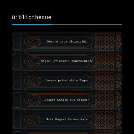
Bibliotheque
Despre arta divinației
Magie: principii fundamentale
Despre principiile Bagua
Despre Cheile lui Solomon
Arta Magiei Ceremoniale