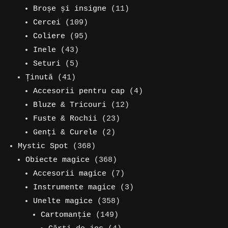
produse
de
11
Broșe și insigne
11
109
produse
produse
Cercei
109
produse
95
Coliere
95
43
de
Inele
43
de
5
produse
Seturi
5
41
produse
produse
Ținută
41
de
4
Accesorii pentru cap
4
produse
12
produse
Bluze & Tricouri
12
23
produse
Fuste & Rochii
23
2
de
Genți & Curele
2
368
produse
produse
Mystic Spot
368
de
368
Obiecte magice
368
produse
de
7
Accesorii magice
7
produse
produse
3
Instrumente magice
3
358
produse
Unelte magice
358
149
de
Cartomanție
149