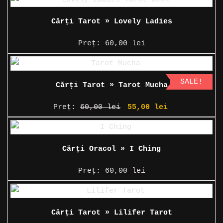
Cărți Tarot » Lovely Ladies
Preț:
60,00
lei
SALE!
Cărți Tarot » Tarot Mucha
Prețul
Prețul
Preț:
60,00
lei
55,00
lei
inițial
curent
a
este:
fost:
55,00 lei.
Cărți Oracol » I Ching
60,00 lei.
Preț:
60,00
lei
Cărți Tarot » Lilifer Tarot