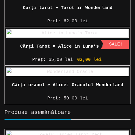
Cărți tarot » Tarot in Wonderland
Preț:
62,00
lei
SALE!
Cărți Tarot » Alice in Luna’s Tarot
Prețul
Prețul
Preț:
65,00
lei
62,00
lei
inițial
curent
a
este:
fost:
62,00 lei.
Cărți oracol » Alice: Oracolul Wonderland
65,00 lei.
Preț:
50,00
lei
Produse asemănătoare