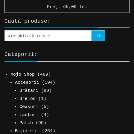
Preț:
65,00
lei
Caută produse:
Search
Categorii:
489
Mojo Shop
489
de
194
Accesorii
194
produse
89
de
Brățări
89
1
de
produse
Breloc
1
produs
5
produse
Ceasuri
5
produse
4
Lanțuri
4
95
produse
Patch
95
de
254
Bijuterii
254