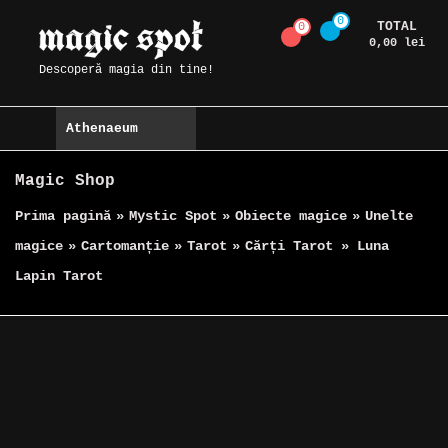
Skip
0
TOTAL
0
Magic Spot
to
0,00 lei
content
Descoperă magia din tine!
Athenaeum
Magic Shop
Prima pagină
»
Mystic Spot
»
Obiecte magice
»
Unelte
magice
»
Cartomanție
»
Tarot
»
Cărți Tarot » Luna
Lapin Tarot