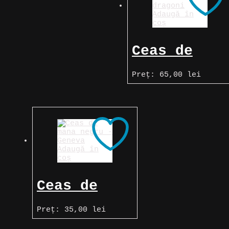
Adaugă în
coș
Ceas de
buzunar
Preț:
65,00
lei
vintage, cu
dragon
chinezesc
Adaugă în
coș
Ceas de
mână negru,
Preț:
35,00
lei
cu calendar