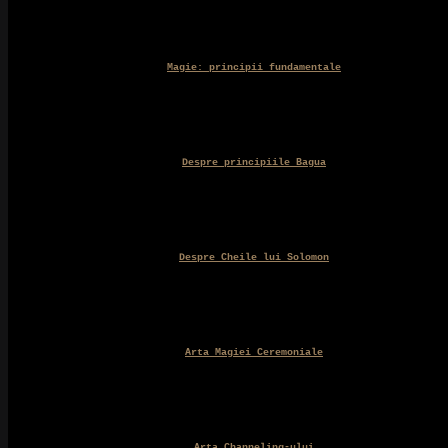
Magie: principii fundamentale
Despre principiile Bagua
Despre Cheile lui Solomon
Arta Magiei Ceremoniale
Arta Channeling-ului