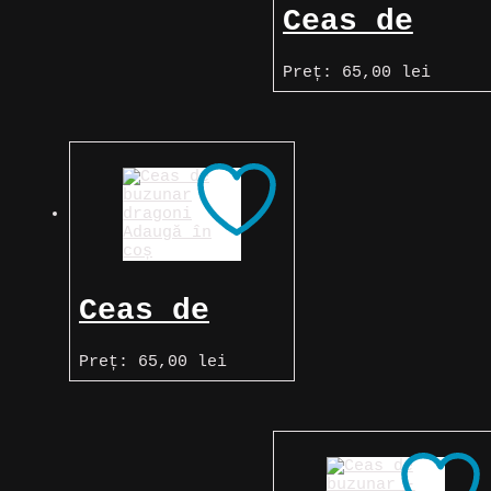
Ceas de
buzunar
Preț:
65,00
lei
încrustat
cu un cerb
în pădure
Adaugă în
coș
Ceas de
buzunar cu
Preț:
65,00
lei
dragoni
chinezești