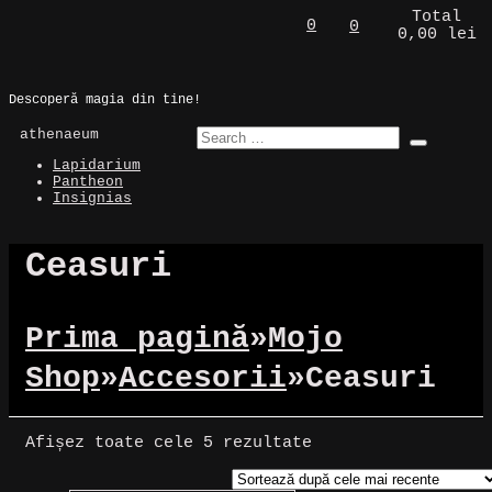
Skip
Total
0
0
0,00 lei
to
Magic Spot
content
Descoperă magia din tine!
athenaeum
Lapidarium
Pantheon
Insignias
Ceasuri
Prima pagină
»
Mojo
Shop
»
Accesorii
»
Ceasuri
Sortat
Afișez toate cele 5 rezultate
după
cele