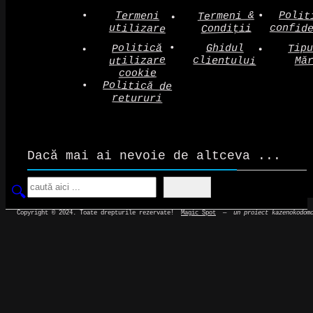
Polit
Termeni &
Termeni
confid
utilizare
Condiții
Politică
Tip
Ghidul
clientului
utilizare
Mă
cookie
Politică de
retururi
Dacă mai ai nevoie de altceva ...
Search
Copyright © 2024. Toate drepturile rezervate!
Magic Spot
—
un proiect kazenokodom