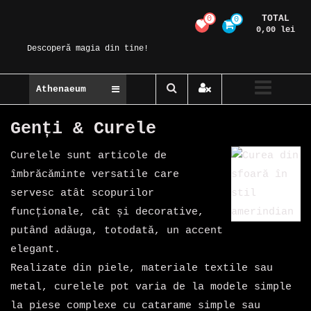
Skip
TOTAL
0
0
Magic Spot
to
0,00 lei
content
Descoperă magia din tine!
Athenaeum
Genți & Curele
Curelele sunt articole de
îmbrăcăminte versatile care
servesc atât scopurilor
funcționale, cât și decorative,
putând adăuga, totodată, un accent
elegant.
Realizate din piele, materiale textile sau
metal, curelele pot varia de la modele simple
la piese complexe cu catarame simple sau