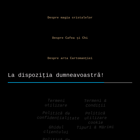
Despre magia cristalelor
Despre Cafea și Chi
Despre arta Cartomanției
La dispoziția dumneavoastră!
Termeni &
Termeni
utilizare
Condiții
Politică de
Politică
confidențialitate
utilizare
cookie
Tipuri & Mărimi
Ghidul
clientului
Politică de