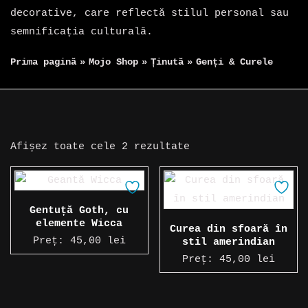
decorative, care reflectă stilul personal sau
semnificația culturală.
Prima pagină
»
Mojo Shop
»
Ținută
»
Genți & Curele
Sortat
Afișez toate cele 2 rezultate
după
cele
mai
Gentuță Goth, cu
recente
elemente Wicca
Curea din sfoară în
Preț:
45,00
lei
stil amerindian
Preț:
45,00
lei