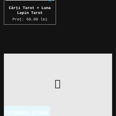
Cărți Tarot » Luna
Lapin Tarot
Preț:
60,00
lei
FILTREAZĂ
ȘTERGE