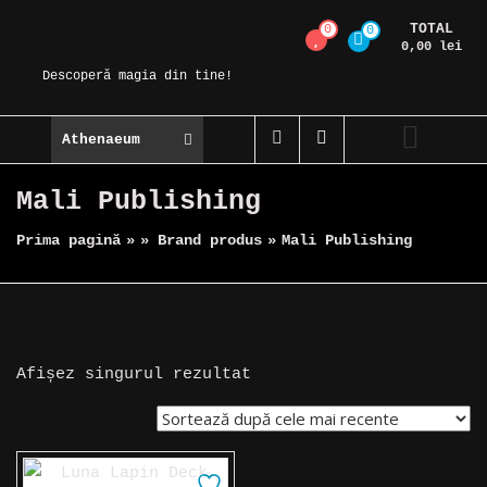
Skip
TOTAL
0
0
Magic Spot
to
0,00 lei
content
Descoperă magia din tine!
Athenaeum
Mali Publishing
Prima pagină
»
» Brand produs
»
Mali Publishing
Afișez singurul rezultat