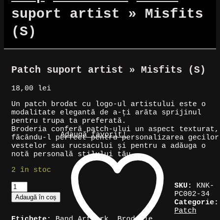
suport artist » Misfits
(S)
Patch suport artist » Misfits (S)
18,00
lei
Un patch brodat cu logo-ul artistului este o
modalitate elegantă de a-ți arăta sprijinul
pentru trupa ta preferată.
Broderia conferă patch-ului un aspect texturat,
Adaugă favorit!
făcându-l perfect pentru personalizarea gecilor
vestelor sau rucsacului și pentru a adăuga o
notă personală stilului tău.
2 în stoc
Cantitate
SKU:
KNK-
Patch
PC002-34
Adaugă în coș
suport
Categorie:
artist
Patch
»
Etichete:
Band Artwork
,
Broderie