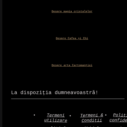
Despre magia cristalelor
Despre Cafea și Chi
Despre arta Cartomanției
La dispoziția dumneavoastră!
Polit
Termeni &
Termeni
confid
utilizare
Condiții