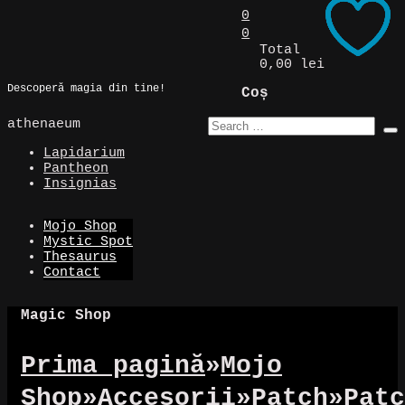
Skip
0
to
0
Magic Spot
content
Total
0,00 lei
Descoperă magia din tine!
Coș
athenaeum
Lapidarium
Pantheon
Insignias
Mojo Shop
Mystic Spot
Thesaurus
Contact
Magic Shop
Prima pagină
»
Mojo
Shop
»
Accesorii
»
Patch
»
Patc