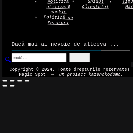
Politică
Tip
Ghidul
clientului
utilizare
Mă
cookie
Politică de
retururi
Dacă mai ai nevoie de altceva ...
Search
Copyright © 2024. Toate drepturile rezervate!
Magic Spot
—
un proiect kazenokodomo.