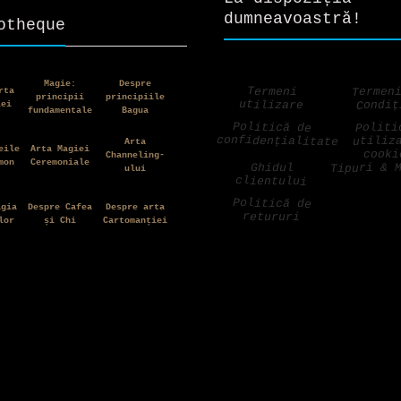
dumneavoastră!
otheque
Magie:
Despre
Termen
Termeni
rta
principii
principiile
utilizare
Condiț
iei
fundamentale
Bagua
Politică de
Politi
confidențialitate
utiliz
Arta
eile
Arta Magiei
cooki
Channeling-
mon
Ceremoniale
Tipuri & 
Ghidul
ului
clientului
Politică de
agia
Despre Cafea
Despre arta
retururi
lor
și Chi
Cartomanției