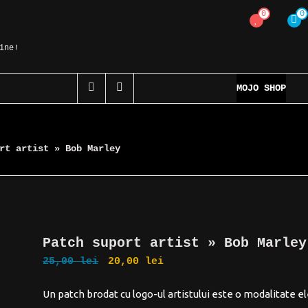
0
0
ine!
MOJO SHOP
rt artist » Bob Marley
Patch suport artist » Bob Marley
Prețul
Prețul
25,00
lei
20,00
lei
inițial
curent
Un patch brodat cu logo-ul artistului este o modalitate e
a
este: