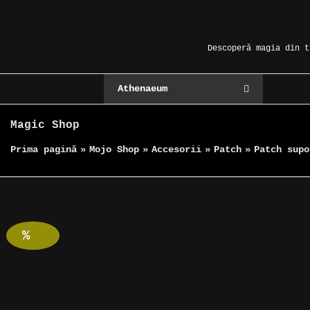
Skip
Magic Spot
to
content
Descoperă magia din t
Athenaeum
Magic Shop
Prima pagină
»
Mojo Shop
»
Accesorii
»
Patch
»
Patch supo
Reduceri!