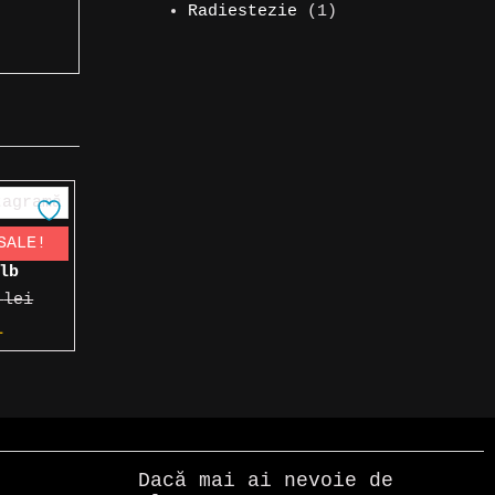
produs
1
Radiestezie
1
produs
SALE!
gramă,
lb
0
lei
Prețul
i
curent
este:
20,00 lei.
.
Dacă mai ai nevoie de