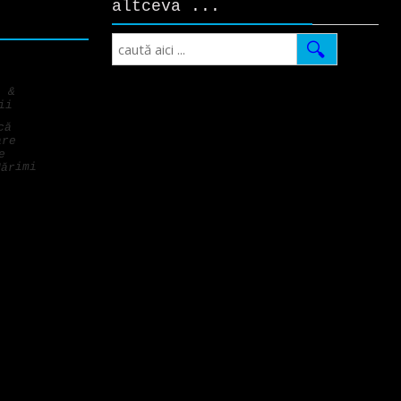
altceva ...
Search
i &
ii
că
are
e
Mărimi