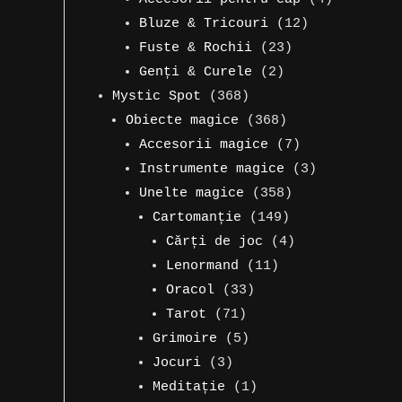
produse
12
produse
Bluze & Tricouri
12
23
produse
Fuste & Rochii
23
2
de
Genți & Curele
2
368
produse
produse
Mystic Spot
368
de
368
Obiecte magice
368
produse
de
7
Accesorii magice
7
produse
produse
3
Instrumente magice
3
358
produse
Unelte magice
358
149
de
Cartomanție
149
de
produse
4
Cărți de joc
4
11
produse
produse
Lenormand
11
33
produse
Oracol
33
71
de
Tarot
71
de
5
produse
Grimoire
5
3
produse
produse
Jocuri
3
produse
1
Meditație
1