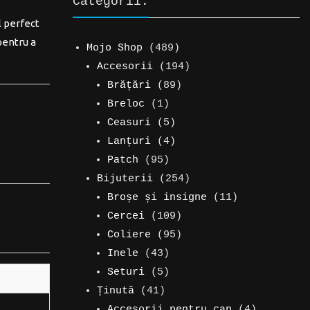
Categorii:
l perfect
pentru a
489
Mojo Shop
489
de
194
Accesorii
194
produse
89
de
Brățări
89
1
de
produse
Breloc
1
produs
5
produse
Ceasuri
5
produse
4
Lanțuri
4
95
produse
Patch
95
de
254
Bijuterii
254
produse
de
11
Broșe și insigne
11
109
produse
produse
Cercei
109
produse
95
Coliere
95
43
de
Inele
43
de
5
produse
Seturi
5
41
produse
produse
Ținută
41
de
4
Accesorii pentru cap
4