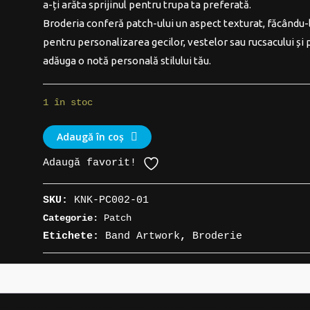
a-ți arăta sprijinul pentru trupa ta preferată.
fost:
20,00 lei.
Broderia conferă patch-ului un aspect texturat, făcându-
25,00 lei.
pentru personalizarea gecilor, vestelor sau rucsacului și 
adăuga o notă personală stilului tău.
1 în stoc
Cantitate
Adaugă în coș
Patch
Adaugă favorit!
suport
artist
SKU:
KNK-PC002-01
»
Categorie:
Patch
Bob
Etichete:
Band Artwork
,
Broderie
Marley