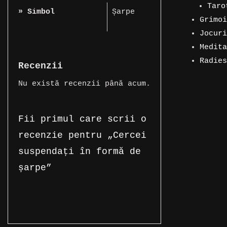
prod
33
Taro
» Simbol
Șarpe
de
71
Grimoi
5
prod
de
Jocuri
produs
3
prod
Medita
produs
1
Radies
Recenzii
produs
1
Nu există recenzii până acum.
produs
Fii primul care scrii o
recenzie pentru „Cercei
suspendați în formă de
șarpe”
Trebuie să fii
autentificat
pentru a publica o recenzie.