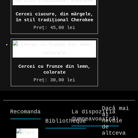
Cercei ciucure, din mărgele,
în stil tradițional Cherokee
Preț:
45,00
lei
Cercei cu frunze din lemn,
colorate
Preț:
30,00
lei
Dacă mai
Recomandare!
La dispoziția
ai
dumneavoastră!
nevoie
Bibliotheque
de
altceva