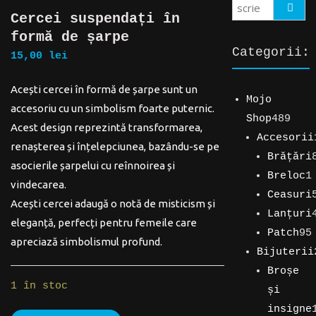
Search
Cercei suspendați în
formă de șarpe
Categorii:
15,00
lei
Acești cercei în formă de șarpe sunt un
Mojo
accesoriu cu un simbolism foarte puternic.
489
Shop
489
Acest design reprezintă transformarea,
de
Accesorii
renașterea și înțelepciunea, bazându-se pe
194
prod
Brățări
asocierile șarpelui cu reînnoirea și
de
89
Breloc
1
vindecarea.
produse
de
1
Ceasuri
Acești cercei adaugă o notă de misticism și
produse
produs
5
Lanțuri
eleganță, perfecți pentru femeile care
produse
4
Patch
95
apreciază simbolismul profund.
produse
95
Bijuterii
254
de
Broșe
1 în stoc
de
produse
și
produse
insigne