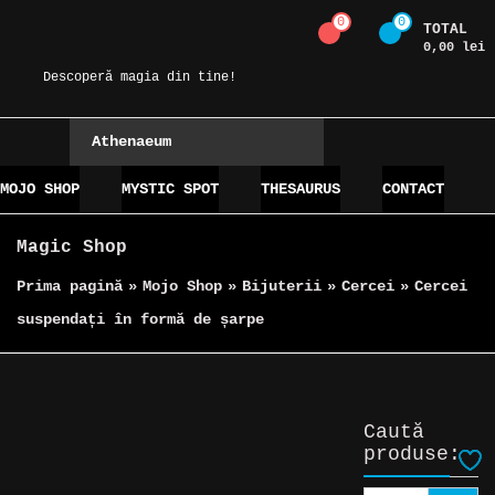
Skip
0
0
TOTAL
Magic Spot
to
0,00 lei
content
Descoperă magia din tine!
Athenaeum
MOJO SHOP
MYSTIC SPOT
THESAURUS
CONTACT
Magic Shop
Prima pagină
»
Mojo Shop
»
Bijuterii
»
Cercei
»
Cercei
suspendați în formă de șarpe
Caută
produse: