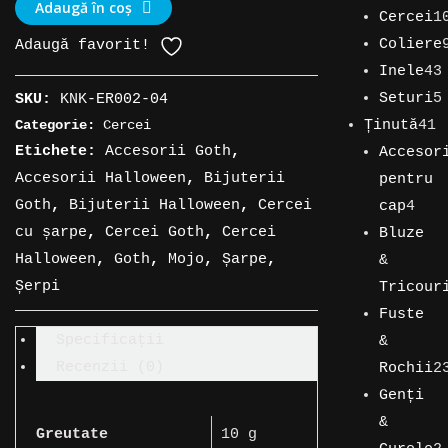
Cantitate
Adaugă în coș
11
Cercei
1
Cercei
produse
109
Coliere
Adaugă favorit!
suspendați
produse
95
Inele
43
în
de
43
Seturi
5
SKU:
KNK-ER002-04
formă
produse
de
5
Ținută
41
Categorie:
Cercei
de
41
produse
produse
Etichete:
Accesorii Goth
,
Accesor
șarpe
de
Accesorii Halloween
,
Bijuterii
pentru
produse
4
Goth
,
Bijuterii Halloween
,
Cercei
cap
4
pro
cu șarpe
,
Cercei Goth
,
Cercei
Bluze
Halloween
,
Goth
,
Mojo
,
Șarpe
,
&
Șerpi
Tricour
12
Fuste
produse
Specificații
&
Recenzii (0)
Rochii
2
23
Genți
de
&
Greutate
10 g