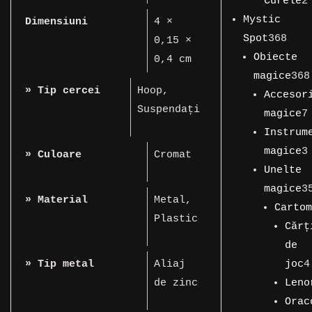
produse
Curele
2
2
Mystic
Dimensiuni
4 ×
produse
368
Spot
368
0,15 ×
de
Obiecte
0,4 cm
prod
magice
368
» Tip cercei
Hoop
,
368
Accesor
Suspendați
de
magice
7
produse
7
Instrum
produse
magice
3
» Culoare
Cromat
3
Unelte
produse
magice
3
» Material
Metal
,
358
Cartom
Plastic
de
149
Cărț
produse
de
de
produs
joc
4
» Tip metal
Aliaj
4
Leno
de zinc
prod
11
Orac