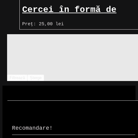
Cercei în formă de
sârmă ghimpată
Preț:
25,00
lei
Filtrează
Șterge
Recomandare!