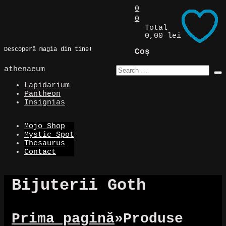
Skip
0
to
0
Magic Spot
content
Total
0,00 lei
Descoperă magia din tine!
Coș
athenaeum
Lapidarium
Pantheon
Insignias
Mojo Shop
Mystic Spot
Thesaurus
Contact
Bijuterii Goth
Prima pagină
»
Produse