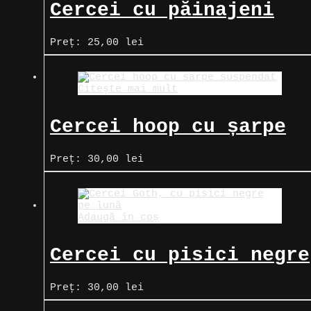
Cercei cu păinajeni
suspendați
Preț:
25,00
lei
Citește mai mult
Cercei hoop cu șarpe
suspendat
Preț:
30,00
lei
Adaugă în coș
Cercei cu pisici negre
pe lună
Preț:
30,00
lei