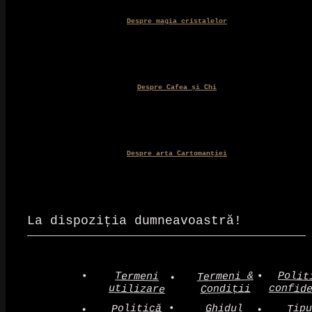
Despre magia cristalelor
Despre Cafea și Chi
Despre arta Cartomanției
La dispoziția dumneavoastră!
Polit
Termeni &
Termeni
confid
utilizare
Condiții
Politică
Tip
Ghidul