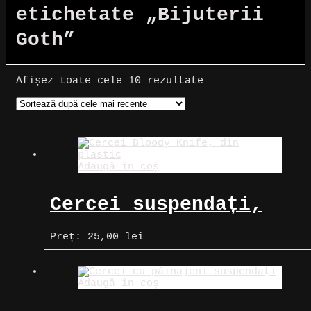
etichetate „Bijuterii
Goth”
Sortat
Afișez toate cele 10 rezultate
după
cele
mai
recente
Adaugă în coș
Cercei suspendați,
Bloody Knife
Preț:
25,00
lei
Adaugă în coș