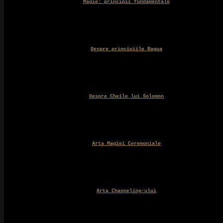
Magie: principii fundamentale
Despre principiile Bagua
Despre Cheile lui Solomon
Arta Magiei Ceremoniale
Arta Channeling-ului