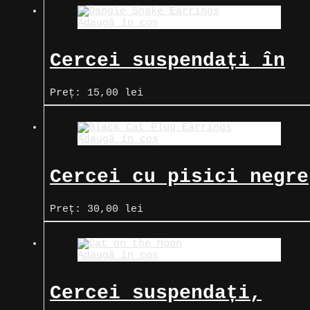
Adaugă în coș
Cercei suspendați în
formă de șarpe
Preț:
15,00
lei
Adaugă în coș
Cercei cu pisici negre
Preț:
30,00
lei
Adaugă în coș
Cercei suspendați,