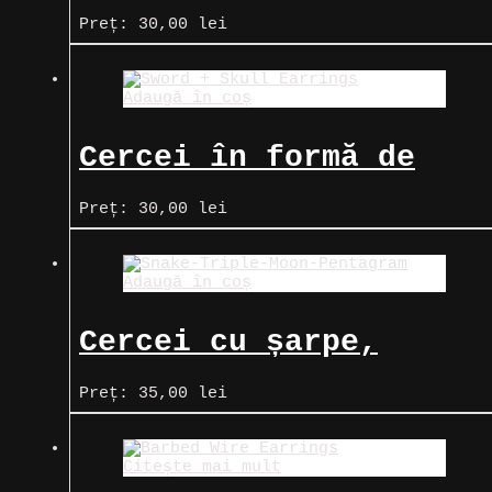
negri, cu pisici pe
Preț:
30,00
lei
lună
Adaugă în coș
Cercei în formă de
sabie, cu craniu
Preț:
30,00
lei
încrustat pe mâner
Adaugă în coș
Cercei cu șarpe,
pentagramă și Luna
Preț:
35,00
lei
Triplă
Citește mai mult