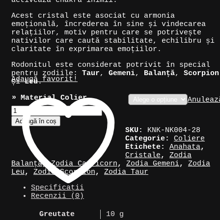
activeaza chakra inimii.
Acest cristal este asociat cu armonia
emoțională, încrederea în sine și vindecarea
relațiilor, motiv pentru care se potrivește
nativilor care caută stabilitate, echilibru și
claritate în exprimarea emoțiilor.
Rodonitul este considerat potrivit în special
pentru zodiile:
Taur
,
Gemeni
,
Balanță
,
Scorpion
Adaugă favorit!
și
Leu
.
» Material Colier
Anuleaz
Cantitate
Colier
Adaugă în coș
talisman
SKU:
KNK-NK004-28
din
Categorie:
Coliere
cristal:
Etichete:
Anahata
,
Rodonit
Cristale
,
Zodia
Balanță
,
Zodia Capricorn
,
Zodia Gemeni
,
Zodia
Leu
,
Zodia Scorpion
,
Zodia Taur
Specificații
Recenzii (0)
Greutate
10 g