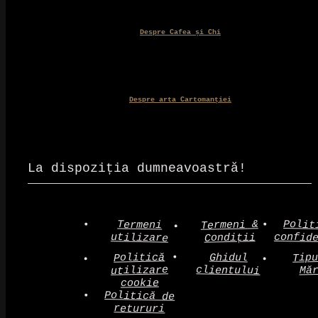
Despre Cafea și Chi
Despre arta Cartomanției
La dispoziția dumneavoastră!
Polit
Termeni &
Termeni
confid
utilizare
Condiții
Politică
Tip
Ghidul
clientului
utilizare
Mă
cookie
Politică de
retururi