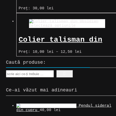
Dream Catcher
Preț:
30,00
lei
Selectează opțiunile
Colier talisman din
Obsidian
Interval
Preț:
10,00
lei
–
12,50
lei
de
prețuri:
Caută produse:
10,00 lei
până
la
Search
12,50 lei
Ce-ai văzut mai adineauri
Pendul sideral
din cupru
40,00
lei