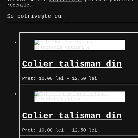
Trebuie să fii
autentificat
pentru a publica o
recenzie.
Se potrivește cu…
Selectează opțiunile
Colier talisman din
Calcedonie albastră
Interval
Preț:
10,00
lei
–
12,50
lei
de
prețuri:
10,00 lei
Selectează opțiunile
până
la
12,50 lei
Colier talisman din
Cuarț
Interval
Preț:
10,00
lei
–
12,50
lei
de