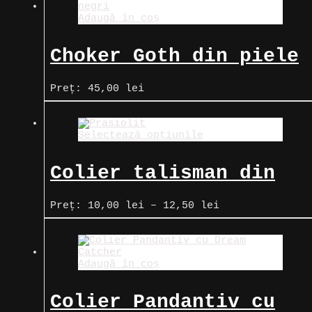
Adaugă în coș
Choker Goth din piele
cu țepi negri
Preț:
45,00
lei
Selectează opțiunile
Colier talisman din
Prasiolit (cuarț verde
Interval
Preț:
10,00
lei
–
12,50
lei
de
clar)
prețuri:
10,00 lei
până
Adaugă în coș
la
12,50 lei
Colier Pandantiv cu