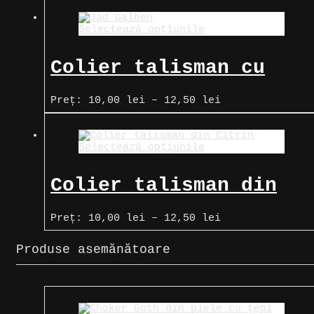
prețuri:
10,00 lei
Selectează opțiunile
până
la
12,50 lei
Colier talisman cu
cristal de Jad galben
Interval
Preț:
10,00
lei
–
12,50
lei
de
prețuri:
10,00 lei
Selectează opțiunile
până
la
12,50 lei
Colier talisman din
Citrin
Interval
Preț:
10,00
lei
–
12,50
lei
de
prețuri:
Produse asemănătoare
10,00 lei
până
la
12,50 lei