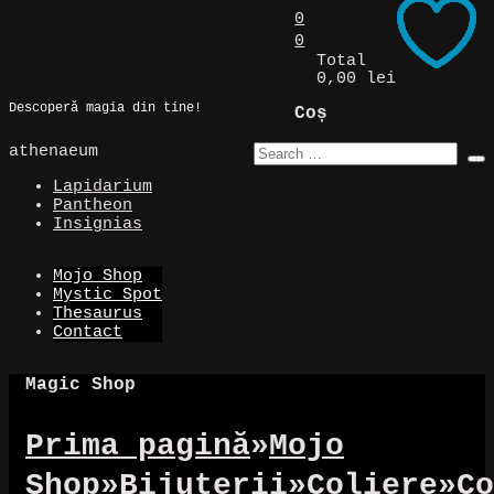
Skip
0
to
0
Magic Spot
content
Total
0,00 lei
Descoperă magia din tine!
Coș
athenaeum
Lapidarium
Pantheon
Insignias
Mojo Shop
Mystic Spot
Thesaurus
Contact
Magic Shop
Prima pagină
»
Mojo
Shop
»
Bijuterii
»
Coliere
»
Co