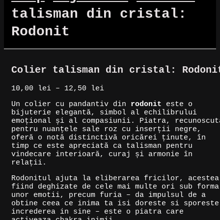
talisman din cristal:
Rodonit
Colier talisman din cristal: Rodoni
Interval
10,00
lei
–
12,50
lei
de
Un colier cu pandantiv din
rodonit
este o
prețuri:
bijuterie elegantă, simbol al echilibrului
10,00 lei
emoțional și al compasiunii. Piatra, recunoscut
până
pentru nuanțele sale roz cu inserții negre,
la
oferă o notă distinctivă oricărei ținute, în
12,50 lei
timp ce este apreciată ca talisman pentru
vindecare interioară, curaj și armonie în
relații.
Rodonitul ajuta la eliberarea fricilor, acestea
fiind deghizate de cele mai multe ori sub forma
unor emotii, precum furia – da impulsul de a
obtine ceea ce inima ta isi doreste si sporeste
increderea in sine – este o piatra care