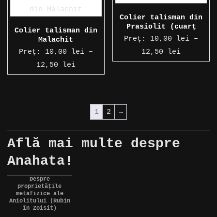
12,50 lei
până
Colier talisman din
la
Prasiolit (cuarț
Colier talisman din
12,50 le
verde clar)
Preț:
10,00
lei
–
Malachit
Interval
Preț:
10,00
lei
–
12,50
lei
Interval
de
12,50
lei
de
prețuri:
prețuri:
10,00 le
10,00 lei
până
1
2
→
până
la
la
12,50 le
Află mai multe despre
12,50 lei
Anahata
!
https://magicspot.eu/divination/crystals/of-the-metaphysical-properies-of-ruby-in-zoisite/
Despre
proprietățile
metafizice ale
Aniolitului (Rubin
în Zoisit)