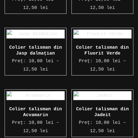
Interval
Interval
12,50
lei
12,50
lei
de
de
prețuri:
prețuri:
10,00 lei
10,00 le
până
până
Colier talisman din
Colier talisman din
la
la
Jasp dalmațian
Fluorit Verde
12,50 lei
12,50 le
Preț:
10,00
lei
–
Preț:
10,00
lei
–
Interval
Interval
12,50
lei
12,50
lei
de
de
prețuri:
prețuri:
10,00 lei
10,00 le
până
până
Colier talisman din
Colier talisman din
la
la
Acvamarin
Jadeit
12,50 lei
12,50 le
Preț:
10,00
lei
–
Preț:
10,00
lei
–
Interval
Interval
12,50
lei
12,50
lei