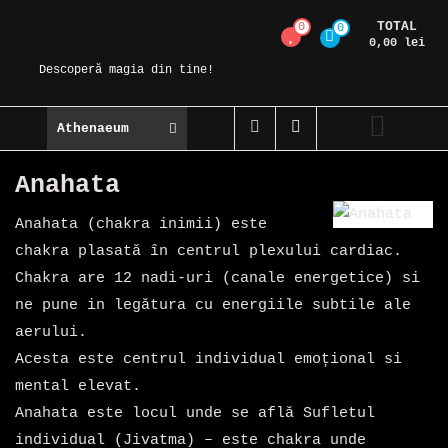
Skip
TOTAL
0
0
Magic Spot
to
0,00 lei
content
Descoperă magia din tine!
Athenaeum
Anahata
Anahata (chakra inimii) este
chakra plasată în centrul plexului cardiac.
Chakra are 12 nadi-uri (canale energetice) si
ne pune in legătura cu energiile subtile ale
aerului.
Acesta este centrul individual emoțional si
mental elevat.
Anahata este locul unde se află Sufletul
individual (Jivatma) – este chakra unde