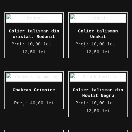
de
de
prețuri:
prețuri:
10,00 lei
10,00 le
până
până
Colier talisman din
Colier talisman
la
la
cristal: Rodonit
Unakit
12,50 lei
12,50 le
Preț:
10,00
lei
–
Preț:
10,00
lei
–
Interval
Interval
12,50
lei
12,50
lei
de
de
prețuri:
prețuri:
10,00 lei
10,00 le
până
până
Chakras Grimoire
Colier talisman din
la
la
Howlit Negru
12,50 lei
12,50 le
Preț:
40,00
lei
Preț:
10,00
lei
–
Interval
12,50
lei
de
prețuri: