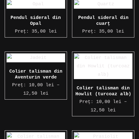
10,00 le
până
Pendul sideral din
Pendul sideral din
la
Opal
cuarț
12,50 le
Preț:
35,00
lei
Preț:
35,00
lei
Colier talisman din
Aventurin verde
Preț:
10,00
lei
–
Colier talisman din
Interval
12,50
lei
Howlit (turcoaz alb)
de
Preț:
10,00
lei
–
prețuri:
Interval
12,50
lei
10,00 lei
de
până
prețuri:
la
10,00 le