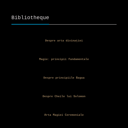
a
este:
fost:
32,00 lei.
Bibliotheque
35,00 lei.
Despre arta divinației
Magie: principii fundamentale
Despre principiile Bagua
Despre Cheile lui Solomon
Arta Magiei Ceremoniale