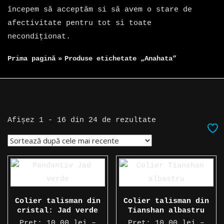
începem să acceptăm si să avem o stare de
afectivitate pentru tot si toate
necondiționat.
Prima pagină
»
Produse etichetate „Anahata”
Sortat
Afișez 1 - 16 din 24 de rezultate
după
cele
mai
recente
Colier talisman din
Colier talisman din
cristal: Jad verde
Tianshan albastru
Preț:
10,00
lei
–
Preț:
10,00
lei
–