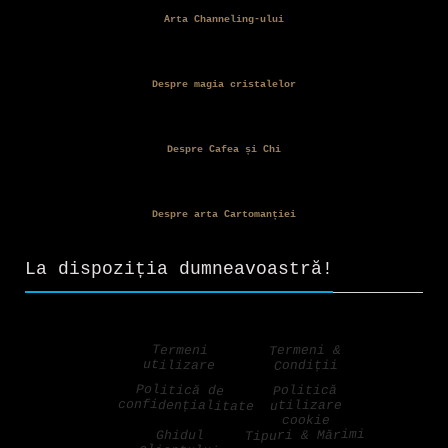
Arta Channeling-ului
Despre magia cristalelor
Despre Cafea și Chi
Despre arta Cartomanției
La dispoziția dumneavoastră!
Termeni &
Termeni
utilizare
Condiții
Politică de
Politică
confidențialitate
utilizare
cookie
Tipuri & Mărimi
Ghidul