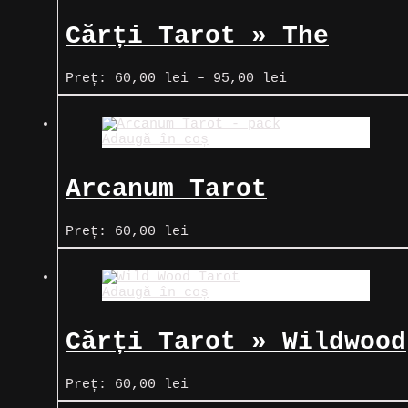
Cărți Tarot » The
Wandering Spirit
Interval
Preț:
60,00
lei
–
95,00
lei
de
prețuri:
60,00 lei
Adaugă în coș
până
la
95,00 lei
Arcanum Tarot
Preț:
60,00
lei
Adaugă în coș
Cărți Tarot » Wildwood
Tarot
Preț:
60,00
lei