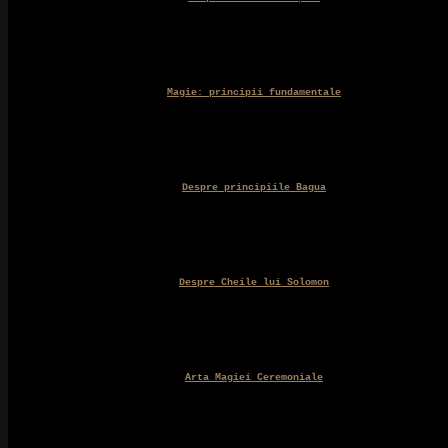
Magie: principii fundamentale
Despre principiile Bagua
Despre Cheile lui Solomon
Arta Magiei Ceremoniale