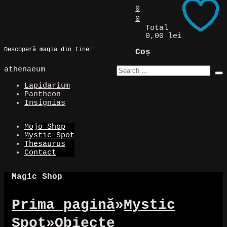
Skip
0
to
0
Magic Spot
content
Total
0,00 lei
Descoperă magia din tine!
Coș
athenaeum
Lapidarium
Pantheon
Insignias
Mojo Shop
Mystic Spot
Thesaurus
Contact
Magic Shop
Prima pagină
»
Mystic
Spot
»
Obiecte