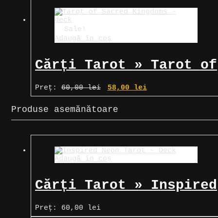
Sale!
Adaugă în coș
Cărți Tarot » Tarot of
Sacred Kingdoms
Prețul
Prețul
Preț:
60,00
lei
58,00
lei
inițial
curent
a
este:
Produse asemănătoare
fost:
58,00 lei.
60,00 lei.
Adaugă în coș
Cărți Tarot » Inspired
Neon Tarot
Preț:
60,00
lei