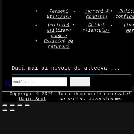
Polit
Termeni &
Termeni
confid
utilizare
Condiții
Politică
Tip
Ghidul
clientului
utilizare
Mă
cookie
Politică de
retururi
Dacă mai ai nevoie de altceva ...
Search
Copyright © 2024. Toate drepturile rezervate!
Magic Spot
—
un proiect kazenokodomo.