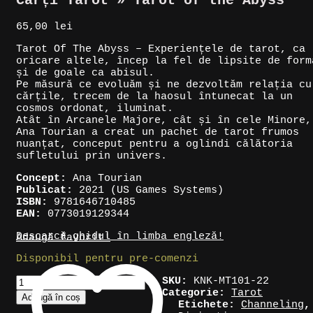
Cărți Tarot » Tarot of the Abyss
65,00
lei
Tarot Of The Abyss – Experiențele de tarot, ca
oricare altele, încep la fel de lipsite de form
și de goale ca abisul.
Pe măsură ce evoluăm și ne dezvoltăm relația cu
cărțile, trecem de la haosul întunecat la un
cosmos ordonat, iluminat.
Atât în Arcanele Majore, cât și în cele Minore,
Ana Tourian a creat un pachet de tarot frumos
nuanțat, conceput pentru a oglindi călătoria
sufletului prin univers.
Concept:
Ana Tourian
Publicat:
2021 (US Games Systems)
ISBN:
9781646710485
EAN:
0773019129344
Descarcă ghidul în limba engleză!
Adaugă favorit!
Disponibil pentru pre-comenzi
Cantitate
SKU:
KNK-MT101-22
Cărți
Categorie:
Tarot
Adaugă în coș
Tarot
Etichete:
Channeling
,