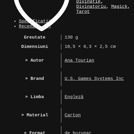
»
Divinație
,
Tarot
Divinatoriu
,
Magick
,
of
Tarot
the
Specificații
Abyss
Recenzii (0)
Greutate
130 g
Dimensiuni
10,5 × 6,3 × 2,5 cm
» Autor
Ana Tourian
» Brand
U.S. Games Systems Inc
» Limba
Engleză
» Material
Carton
» Format
de buzunar