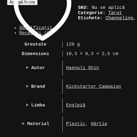
Adaugă în coș
Tarot
SKU:
Nu se aplică
»
Categorie:
Tarot
The
Etichete:
Channeling
Wandering
Spirit
Specificații
Recenzii (0)
Greutate
120 g
Dimensiuni
10,3 × 6,3 × 2,5 cm
» Autor
Haenuli Shin
» Brand
Kickstarter Campaign
» Limba
Engleză
» Material
Plastic
,
Hârtie