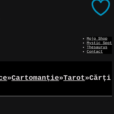
i
Mojo Shop
Mystic Spot
Thesaurus
Contact
ce
»
Cartomanție
»
Tarot
»
Cărți