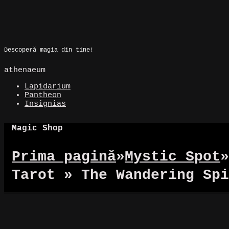
Skip
to
Magic Spot
content
Descoperă magia din tine!
athenaeum
Lapidarium
Pantheon
Insignias
Magic Shop
Prima pagină
»
Mystic Spot
»
Tarot » The Wandering Spi
Reduceri!