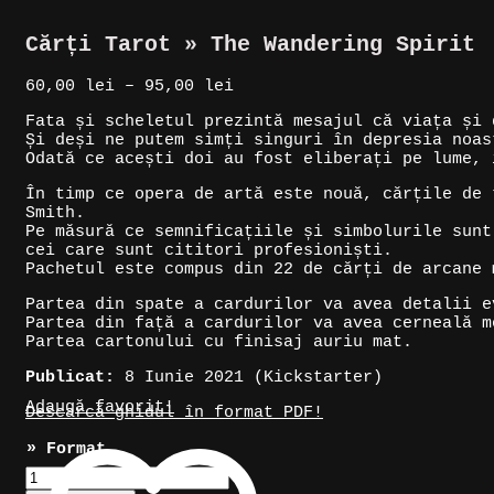
Cărți Tarot » The Wandering Spirit
Interval
60,00
lei
–
95,00
lei
de
Fata și scheletul prezintă mesajul că viața și 
prețuri:
Și deși ne putem simți singuri în depresia noas
60,00 lei
Odată ce acești doi au fost eliberați pe lume, 
până
la
În timp ce opera de artă este nouă, cărțile de 
95,00 lei
Smith.
Pe măsură ce semnificațiile și simbolurile sunt
cei care sunt cititori profesioniști.
Pachetul este compus din 22 de cărți de arcane 
Partea din spate a cardurilor va avea detalii e
Partea din față a cardurilor va avea cerneală m
Partea cartonului cu finisaj auriu mat.
Publicat:
8 Iunie 2021 (Kickstarter)
Adaugă favorit!
Descarcă ghidul în format PDF!
» Format
Cantitate
Cărți