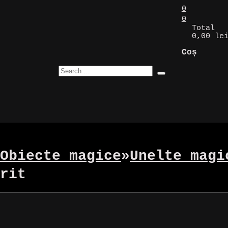
0
0
Total
0,00 le
Coș
Obiecte magice
»
Unelte magi
rit