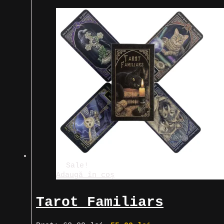
prețuri:
58,00 lei
până
la
120,00 lei
Sale!
Adaugă în coș
Tarot Familiars