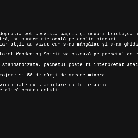
depresia pot coexista pașnic și uneori tristețea n
tră, nu suntem niciodată pe deplin singuri.
iar alții au văzut cum s-au mângâiat și s-au ghida
tarot Wandering Spirit se bazează pe pachetul de c
 standardizate, pachetul poate fi interpretat atât
majore și 56 de cărți de arcane minore.
vidențiate cu ștampilare cu folie aurie.
etalică pentru detalii.