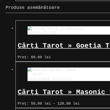
Produse asemănătoare
Adaugă în coș
Cărți Tarot » Goetia T
Preț:
60,00
lei
Sale!
Selectează opțiunile
Cărți Tarot » Masonic 
Interval
Preț:
58,00
lei
–
120,00
lei
de