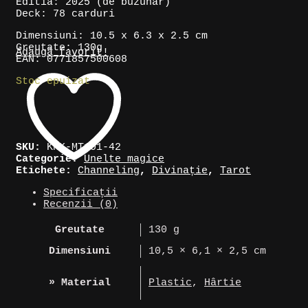
Editia: 2025 (de buzunar)
Deck: 78 carduri
Dimensiuni: 10.5 x 6.3 x 2.5 cm
Greutate: 130g
Adaugă favorit!
EAN: 0771857500608
Stoc epuizat
SKU:
KNK-MT101-42
Categorie:
Unelte magice
Etichete:
Channeling
,
Divinație
,
Tarot
Specificații
Recenzii (0)
Greutate
130 g
Dimensiuni
10,5 × 6,1 × 2,5 cm
» Material
Plastic
,
Hârtie