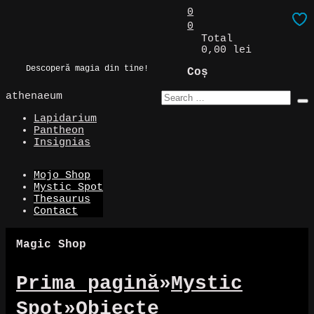
Skip
0
to
0
Magic Spot
content
Total
0,00 lei
Descoperă magia din tine!
Coș
athenaeum
Lapidarium
Pantheon
Insignias
Mojo Shop
Mystic Spot
Thesaurus
Contact
Magic Shop
Prima pagină
»
Mystic
Spot
»
Obiecte