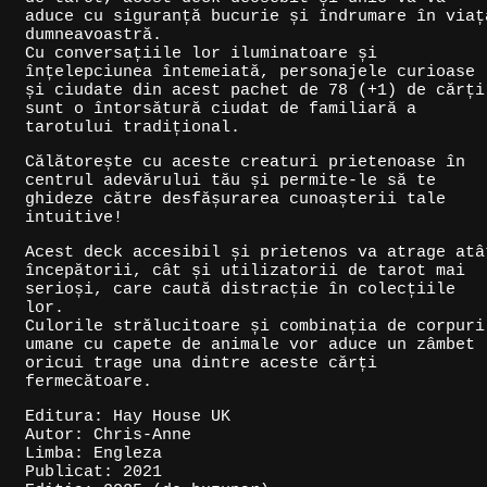
aduce cu siguranță bucurie și îndrumare în viaț
dumneavoastră.
Cu conversațiile lor iluminatoare și
înțelepciunea întemeiată, personajele curioase
și ciudate din acest pachet de 78 (+1) de cărți
sunt o întorsătură ciudat de familiară a
tarotului tradițional.
Călătorește cu aceste creaturi prietenoase în
centrul adevărului tău și permite-le să te
ghideze către desfășurarea cunoașterii tale
intuitive!
Acest deck accesibil și prietenos va atrage atâ
începătorii, cât și utilizatorii de tarot mai
serioși, care caută distracție în colecțiile
lor.
Culorile strălucitoare și combinația de corpuri
umane cu capete de animale vor aduce un zâmbet
oricui trage una dintre aceste cărți
fermecătoare.
Editura: Hay House UK
Autor: Chris-Anne
Limba: Engleza
Publicat: 2021