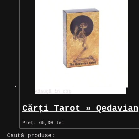
Adaugă în coș
Cărți Tarot » Qedavian
Tarot
Preț:
65,00
lei
Caută produse: