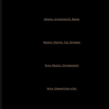
Despre principiile Bagua
Despre Cheile lui Solomon
Arta Magiei Ceremoniale
Arta Channeling-ului