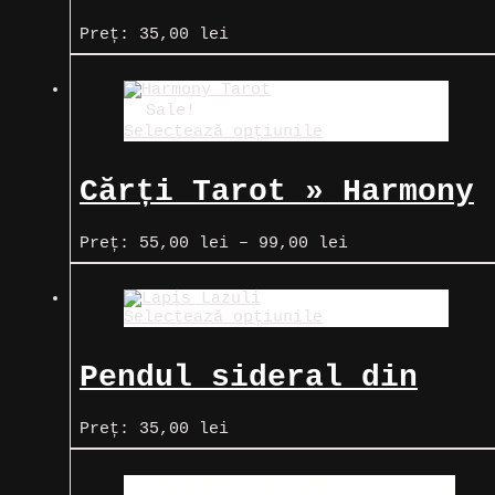
turcoaz albastru
Preț:
35,00
lei
Sale!
Selectează opțiunile
Cărți Tarot » Harmony
Tarot
Interval
Preț:
55,00
lei
–
99,00
lei
de
prețuri:
55,00 lei
Selectează opțiunile
până
la
99,00 lei
Pendul sideral din
Lapis Lazuli (Piatra
Preț:
35,00
lei
lunii)