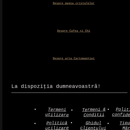
Despre magia cristalelor
Despre Cafea și Chi
Despre arta Cartomanției
La dispoziția dumneavoastră!
Polit
Termeni &
Termeni
confid
utilizare
Condiții
Politică
Tip
Ghidul
clientului
utilizare
Mă