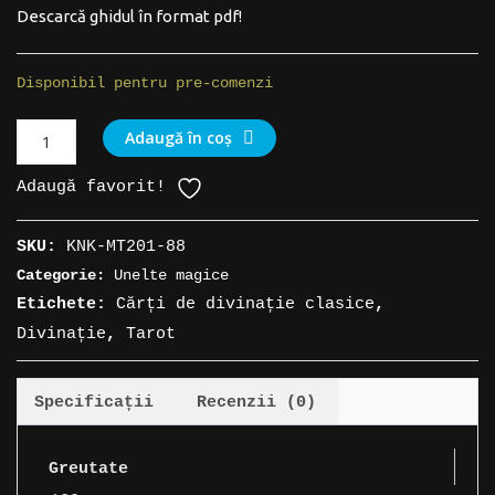
Descarcă ghidul în format pdf!
Disponibil pentru pre-comenzi
Cantitate
Adaugă în coș
Cărți
Adaugă favorit!
Tarot
»
SKU:
KNK-MT201-88
Tyldwick
Categorie:
Unelte magice
Etichete:
Cărți de divinație clasice
,
Divinație
,
Tarot
Specificații
Recenzii (0)
Greutate