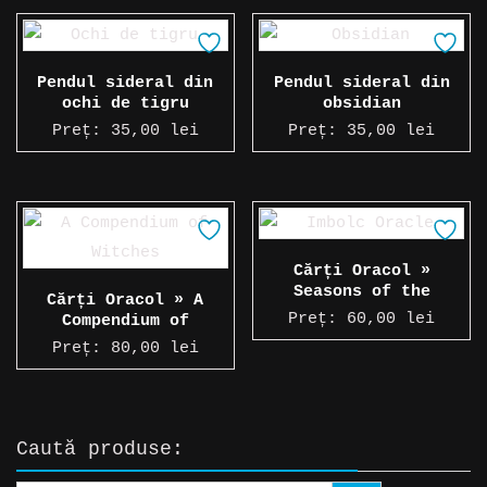
Pendul sideral din
Pendul sideral din
ochi de tigru
obsidian
Preț:
35,00
lei
Preț:
35,00
lei
Cărți Oracol »
Seasons of the
Cărți Oracol » A
Witch: Imbolc Oracle
Preț:
60,00
lei
Compendium of
Witches
Preț:
80,00
lei
Caută produse: