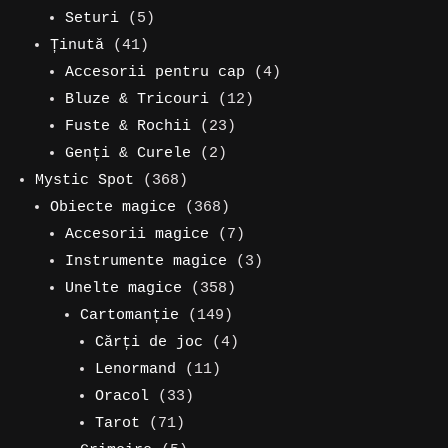
de
5
produse
Seturi
5
41
produse
produse
Ținută
41
de
4
Accesorii pentru cap
4
produse
12
produse
Bluze & Tricouri
12
23
produse
Fuste & Rochii
23
2
de
Genți & Curele
2
368
produse
produse
Mystic Spot
368
de
368
Obiecte magice
368
produse
de
7
Accesorii magice
7
produse
produse
3
Instrumente magice
3
358
produse
Unelte magice
358
149
de
Cartomanție
149
de
produse
4
Cărți de joc
4
11
produse
produse
Lenormand
11
33
produse
Oracol
33
71
de
Tarot
71