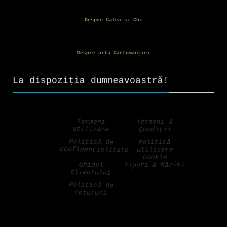
Despre Cafea și Chi
Despre arta Cartomanției
La dispoziția dumneavoastră!
Termeni &
Termeni
utilizare
Condiții
Politică de
Politică
confidențialitate
utilizare
cookie
Tipuri & Mărimi
Ghidul
clientului
Politică de
retururi