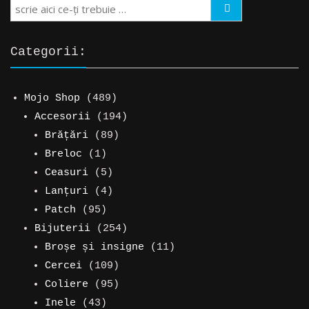
Search
Categorii:
489
Mojo Shop
489
de
194
Accesorii
194
produse
89
de
Brățări
89
1
de
produse
Breloc
1
produs
5
produse
Ceasuri
5
produse
4
Lanțuri
4
95
produse
Patch
95
de
254
Bijuterii
254
produse
de
11
Broșe și insigne
11
109
produse
produse
Cercei
109
produse
95
Coliere
95
43
de
Inele
43