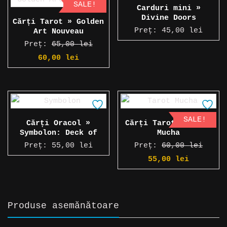
SALE!
Carduri mini »
Divine Doors
Cărți Tarot » Golden
Preț:
45,00
lei
Art Nouveau
Preț:
65,00
lei
Prețul
Prețul
60,00
lei
inițial
curent
a
este:
fost:
60,00 lei.
65,00 lei.
SALE!
Cărți Oracol »
Cărți Tarot » Tarot
Symbolon: Deck of
Mucha
Remembrance
Preț:
55,00
lei
Preț:
60,00
lei
Prețul
Prețul
55,00
lei
inițial
curent
a
este:
fost:
55,00 l
Produse asemănătoare
60,00 lei.