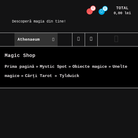
Skip
TOTAL
0
0
Magic Spot
to
0,00 lei
content
Descoperă magia din tine!
Athenaeum
Magic Shop
Prima pagină
»
Mystic Spot
»
Obiecte magice
»
Unelte
magice
»
Cărți Tarot » Tyldwick