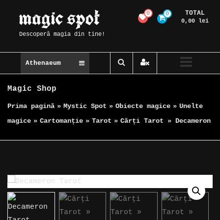
Skip
TOTAL
0
0
Magic Spot
to
0,00 lei
content
Descoperă magia din tine!
Athenaeum
Magic Shop
Prima pagină
»
Mystic Spot
»
Obiecte magice
»
Unelte
magice
»
Cartomanție
»
Tarot
»
Cărți Tarot » Decameron