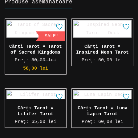
Produse asemănătoare
45,00 lei.
SALE!
Cărți Tarot » Tarot
Cărți Tarot »
of Sacred Kingdoms
Inspired Neon Tarot
Preț:
60,00
lei
Preț:
60,00
lei
Prețul
Prețul
58,00
lei
inițial
curent
a
este:
fost:
58,00 lei.
60,00 lei.
Cărți Tarot »
Cărți Tarot » Luna
Lilifer Tarot
Lapin Tarot
Preț:
65,00
lei
Preț:
60,00
lei