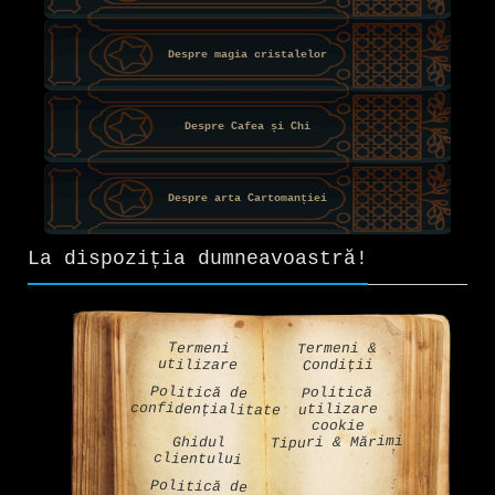
Despre magia cristalelor
Despre Cafea și Chi
Despre arta Cartomanției
La dispoziția dumneavoastră!
Termeni &
Termeni
utilizare
Condiții
Politică de
Politică
confidențialitate
utilizare
cookie
Tipuri & Mărimi
Ghidul
clientului
Politică de