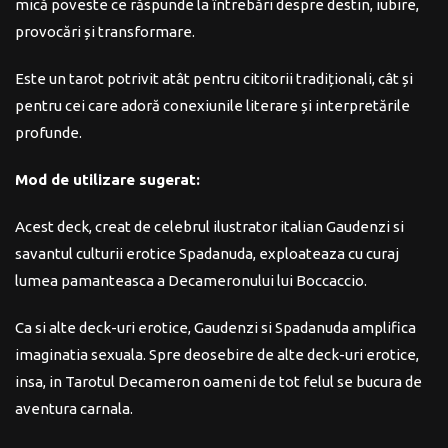
mică poveste ce răspunde la întrebări despre destin, iubire,
provocări și transformare.
Este un tarot potrivit atât pentru cititorii tradiționali, cât și
pentru cei care adoră conexiunile literare și interpretările
profunde.
Mod de utilizare sugerat:
Acest deck, creat de celebrul ilustrator italian Gaudenzi si
savantul culturii erotice Spadanuda, exploateaza cu curaj
lumea pamanteasca a Decameronului lui Boccaccio.
Ca si alte deck-uri erotice, Gaudenzi si Spadanuda amplifica
imaginatia sexuala. Spre deosebire de alte deck-uri erotice,
insa, in Tarotul Decameron oameni de tot felul se bucura de
aventura carnala.