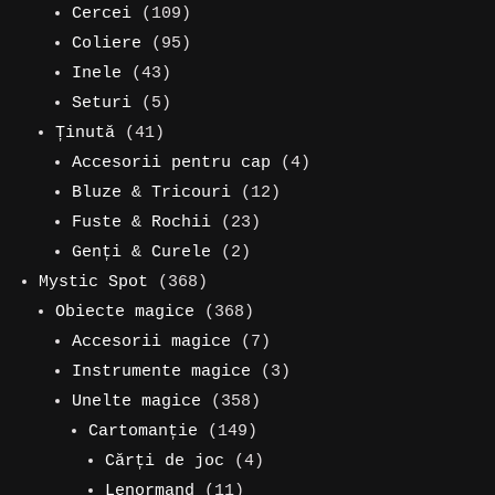
109
produse
produse
Cercei
109
produse
95
Coliere
95
43
de
Inele
43
de
5
produse
Seturi
5
41
produse
produse
Ținută
41
de
4
Accesorii pentru cap
4
produse
12
produse
Bluze & Tricouri
12
23
produse
Fuste & Rochii
23
2
de
Genți & Curele
2
368
produse
produse
Mystic Spot
368
de
368
Obiecte magice
368
produse
de
7
Accesorii magice
7
produse
produse
3
Instrumente magice
3
358
produse
Unelte magice
358
149
de
Cartomanție
149
de
produse
4
Cărți de joc
4
11
produse
produse
Lenormand
11