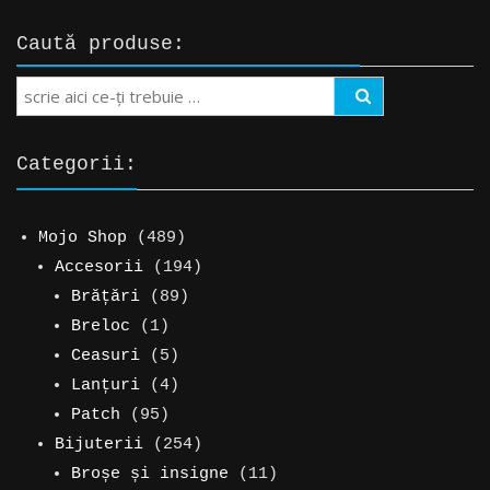
Caută produse:
Search
Categorii:
489
Mojo Shop
489
de
194
Accesorii
194
produse
89
de
Brățări
89
1
de
produse
Breloc
1
produs
5
produse
Ceasuri
5
produse
4
Lanțuri
4
95
produse
Patch
95
de
254
Bijuterii
254
produse
de
11
Broșe și insigne
11