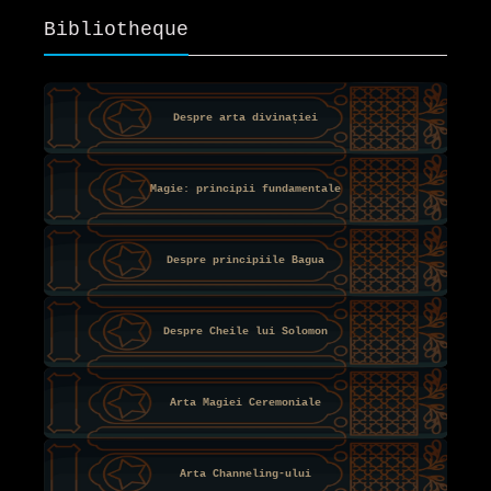
Bibliotheque
Despre arta divinației
Magie: principii fundamentale
Despre principiile Bagua
Despre Cheile lui Solomon
Arta Magiei Ceremoniale
Arta Channeling-ului