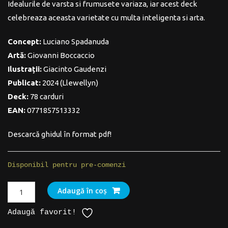
Idealurile de varsta si frumusete variaza, iar acest deck
celebreaza aceasta varietate cu multa inteligenta si arta.
Concept:
Luciano Spadanuda
Artă:
Giovanni Boccaccio
Ilustrații:
Giacinto Gaudenzi
Publicat:
2024 (Llewellyn)
Deck:
78 carduri
EAN:
0771857513332
Descarcă ghidul în format pdf!
Disponibil pentru pre-comenzi
Cantitate
Adaugă în coș
Cărți
Adaugă favorit!
Tarot