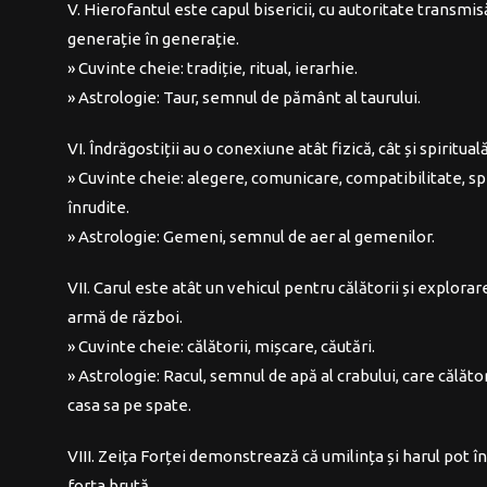
V. Hierofantul este capul bisericii, cu autoritate transmis
generație în generație.
» Cuvinte cheie: tradiție, ritual, ierarhie.
» Astrologie: Taur, semnul de pământ al taurului.
VI. Îndrăgostiții au o conexiune atât fizică, cât și spirituală
» Cuvinte cheie: alegere, comunicare, compatibilitate, sp
înrudite.
» Astrologie: Gemeni, semnul de aer al gemenilor.
VII. Carul este atât un vehicul pentru călătorii și explorare
armă de război.
» Cuvinte cheie: călătorii, mișcare, căutări.
» Astrologie: Racul, semnul de apă al crabului, care călăt
casa sa pe spate.
VIII. Zeița Forței demonstrează că umilința și harul pot î
forța brută.