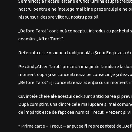
Semnificația fiecărei arcane aruncă lumină asupra trecut
nostru, pentru a ne înțelege mai bine prezentul și a ne o
răspunsuri despre viitorul nostru posibil.
„Before Tarot” continuă conceptul introdus cu pachetul 
geamăn: „After Tarot”.
Referința este viziunea tradițională a Școlii Engleze a Ar
Pe când „After Tarot” prezintă imaginile familiare la doa
moment după și se concentrează pe consecințe și dezvo
„Before Tarot” își concentrează atenția cu un moment î
Cuvintele cheie ale acestui deck sunt anticiparea și prev
După cum știm, una dintre cele mai ușoare și mai comune 
de împărțit este de fapt cea numită Trecut, Prezent și Vii
» Prima carte – Trecut – ar putea fi reprezentată de „Be