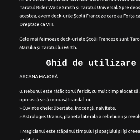
Tarotul Rider Waite Smith și Tarotul Universal.
Spre deos
acestea, avem deck-urile Școlii Franceze care au Forța ca 
Dreptate ca VIII.
Cele mai faimoase deck-uri ale Școlii Franceze sunt Taro
Marsilia și Tarotul lui Wirth.
Ghid de utilizare
ARCANA MAJORĂ
0. Nebunul este rătăcitorul fericit, cu mult timp alocat să
oprească și să miroasă trandafirii.
» Cuvinte cheie: libertate, inocență, naivitate.
» Astrologie: Uranus, planeta laterală a rebeliunii și revol
I. Magicianul este stăpânul timpului și spațiului și își cre
realitate.