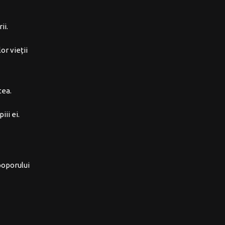
ii.
or vieții
tea.
ii ei.
poporului