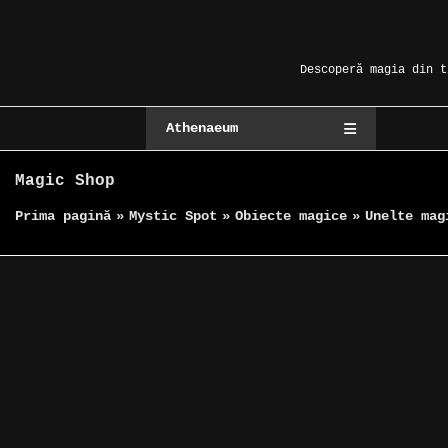
Skip
Magic Spot
to
content
Descoperă magia din t
Athenaeum
Magic Shop
Prima pagină
»
Mystic Spot
»
Obiecte magice
»
Unelte mag