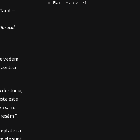
produs
1
Radiestezie
1
Tarot –
produs
Tarotul
e
 ce vedem
zent, ci
k de studiu,
sta este
ză să se
gresăm ”.
Dreptate ca
e ele sunt