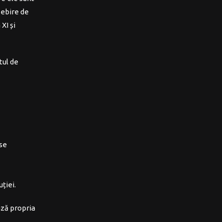
ebire de
XI și
tul de
 se
uției.
ează propria