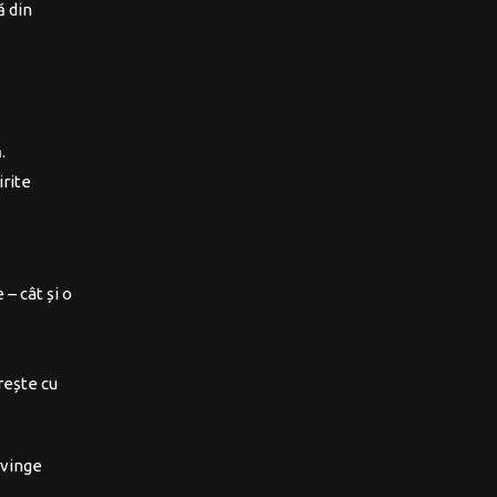
ă din
.
irite
 – cât și o
orește cu
nvinge