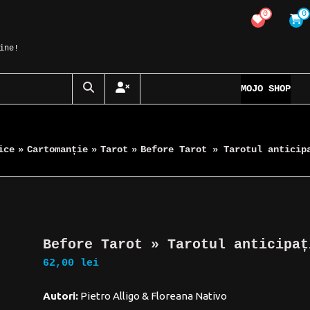
0
0
ine!
MOJO SHOP
ice
»
Cartomanție
»
Tarot
»
Before Tarot » Tarotul anticip
Before Tarot » Tarotul anticipaț
62,00
lei
Autori:
Pietro Alligo & Floreana Nativo