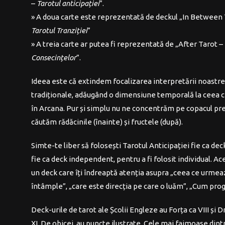
–
Tarotul anticipației
”.
» A doua carte este reprezentată de deckul „In Between 
Tarotul Tranziției
”
» A treia carte ar putea fi reprezentată de „After Tarot –
Consecințelor
”.
Ideea este că extindem focalizarea interpretării noastr
tradiționale, adăugând o dimensiune temporală la ceea
în Arcana.
Pur și simplu nu ne concentrăm pe copacul pre
căutăm rădăcinile (înainte) și fructele (după).
Simte-te liber să folosești Tarotul Anticipației fie ca dec
fie ca deck independent, pentru a fi folosit individual.
Ace
u
n deck care îți îndreaptă atenția asupra „ceea ce urmea
întâmple”, „care este direcția pe care o luăm”, „Cum pro
Deck-urile de tarot ale Școlii Engleze au Forța ca VIII și 
XI.
De obicei, au puncte ilustrate.
Cele mai faimoase dintr