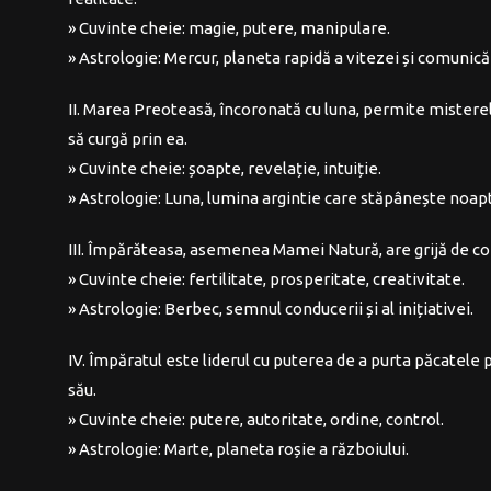
» Cuvinte cheie: magie, putere, manipulare.
» Astrologie: Mercur, planeta rapidă a vitezei și comunicăr
II. Marea Preoteasă, încoronată cu luna, permite misterel
să curgă prin ea.
» Cuvinte cheie: șoapte, revelație, intuiție.
» Astrologie: Luna, lumina argintie care stăpânește noap
III. Împărăteasa, asemenea Mamei Natură, are grijă de copi
» Cuvinte cheie: fertilitate, prosperitate, creativitate.
» Astrologie: Berbec, semnul conducerii și al inițiativei.
IV. Împăratul este liderul cu puterea de a purta păcatele 
său.
» Cuvinte cheie: putere, autoritate, ordine, control.
» Astrologie: Marte, planeta roșie a războiului.