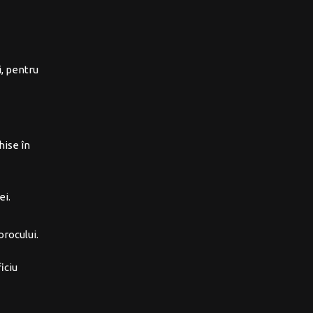
i, pentru
hise în
ei.
orocului.
iciu