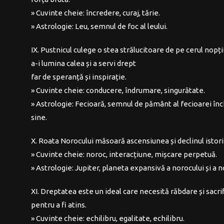
» Cuvinte cheie: încredere, curaj, tărie.
» Astrologie: Leu, semnul de foc al leului.
IX. Pustnicul culege o stea strălucitoare de pe cerul nopți
a-i lumina calea și a servi drept
far de speranță și inspirație.
» Cuvinte cheie: conducere, îndrumare, singurătate.
» Astrologie: Fecioară, semnul de pământ al fecioarei înc
sine.
X. Roata Norocului măsoară ascensiunea și declinul istori
» Cuvinte cheie: noroc, interacțiune, mișcare perpetuă.
» Astrologie: Jupiter, planeta expansivă a norocului și a n
XI. Dreptatea este un ideal care necesită răbdare și sacrif
pentru a fi atins.
» Cuvinte cheie: echilibru, egalitate, echilibru.