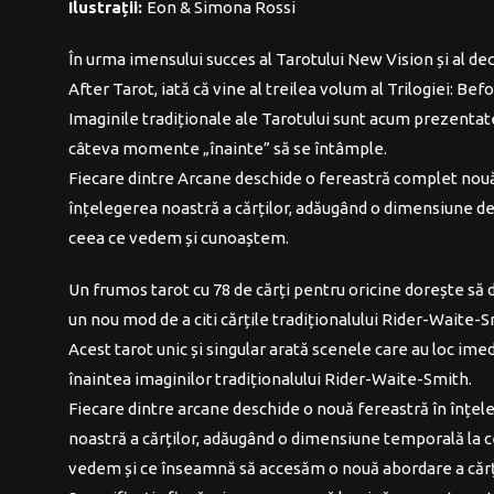
Ilustrații:
Eon & Simona Rossi
În urma imensului succes al Tarotului New Vision și al de
After Tarot, iată că vine al treilea volum al Trilogiei: Bef
Imaginile tradiționale ale Tarotului sunt acum prezentat
câteva momente „înainte” să se întâmple.
Fiecare dintre Arcane deschide o fereastră complet nouă
înțelegerea noastră a cărților, adăugând o dimensiune d
ceea ce vedem și cunoaștem.
Un frumos tarot cu 78 de cărți pentru oricine dorește să
un nou mod de a citi cărțile tradiționalului Rider-Waite-S
Acest tarot unic și singular arată scenele care au loc ime
înaintea imaginilor tradiționalului Rider-Waite-Smith.
Fiecare dintre arcane deschide o nouă fereastră în înțe
noastră a cărților, adăugând o dimensiune temporală la 
vedem și ce înseamnă să accesăm o nouă abordare a cărț