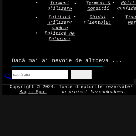
Polit
Termeni &
Termeni
confid
utilizare
Condiții
Politică
Tip
Ghidul
clientului
utilizare
Mă
cookie
Politică de
retururi
Dacă mai ai nevoie de altceva ...
Search
Copyright © 2024. Toate drepturile rezervate!
Magic Spot
—
un proiect kazenokodomo.