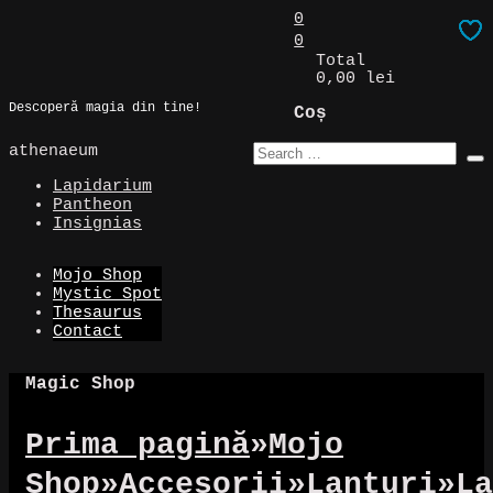
Skip
0
to
0
Magic Spot
content
Total
0,00 lei
Descoperă magia din tine!
Coș
athenaeum
Lapidarium
Pantheon
Insignias
Mojo Shop
Mystic Spot
Thesaurus
Contact
Magic Shop
Prima pagină
»
Mojo
Shop
»
Accesorii
»
Lanțuri
»
La