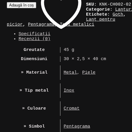
Cantitate
SKU:
KNK-CH002-02
Adaugă în coș
Lanțuri
Categorie:
Lanțur
pentru
Etichete:
Goth
,
picior
Lanț pentru
cu
picior
,
Pentagramă
,
Țepi metalici
pentagramă
Specificații
Recenzii (0)
Greutate
45 g
Dimensiuni
30 × 2,5 × 40 cm
» Material
Metal
,
Piele
» Tip metal
Inox
» Culoare
Cromat
» Simbol
Pentagrama