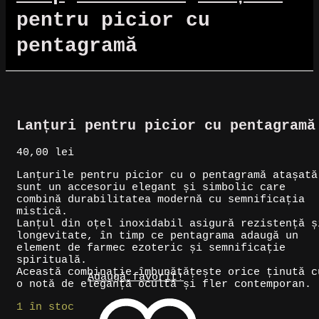
pentru picior cu
pentagramă
Lanțuri pentru picior cu pentagramă
40,00
lei
Lanțurile pentru picior cu o pentagramă atașată
sunt un accesoriu elegant și simbolic care
combină durabilitatea modernă cu semnificația
mistică.
Lanțul din oțel inoxidabil asigură rezistență ș
longevitate, în timp ce pentagrama adaugă un
element de farmec ezoteric și semnificație
spirituală.
Această combinație îmbunătățește orice ținută c
Adaugă favorit!
o notă de eleganță ocultă și fler contemporan.
1 în stoc