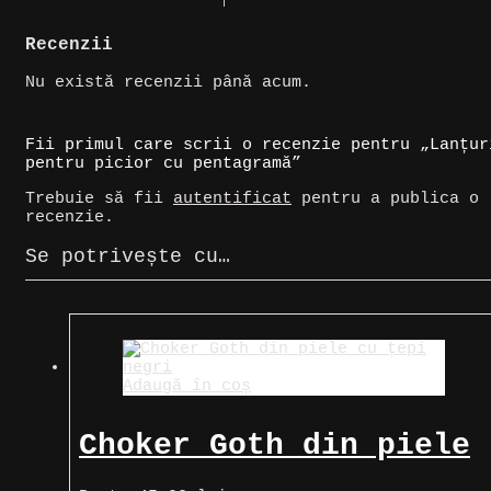
Recenzii
Nu există recenzii până acum.
Fii primul care scrii o recenzie pentru „Lanțur
pentru picior cu pentagramă”
Trebuie să fii
autentificat
pentru a publica o
recenzie.
Se potrivește cu…
Adaugă în coș
Choker Goth din piele
cu țepi negri