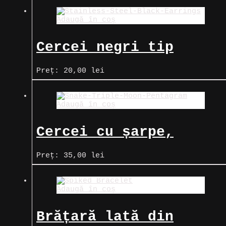
Adaugă în coș
Cercei negri tip
verigă, cu model
Preț:
20,00
lei
floral
Adaugă în coș
Cercei cu șarpe,
pentagramă și Luna
Preț:
35,00
lei
Triplă
Adaugă în coș
Brățară lată din