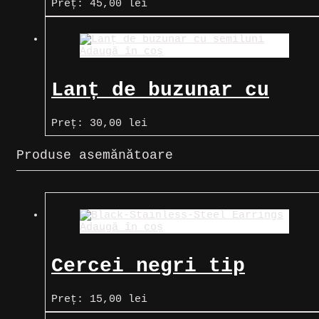
Preț:
45,00
lei
Adaugă în coș
Lanț de buzunar cu
semiluni
Preț:
30,00
lei
Produse asemănătoare
Adaugă în coș
Cercei negri tip
verigă, simpli
Preț:
15,00
lei