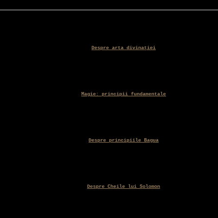
35,00
Despre arta divinației
Magie: principii fundamentale
Despre principiile Bagua
Despre Cheile lui Solomon