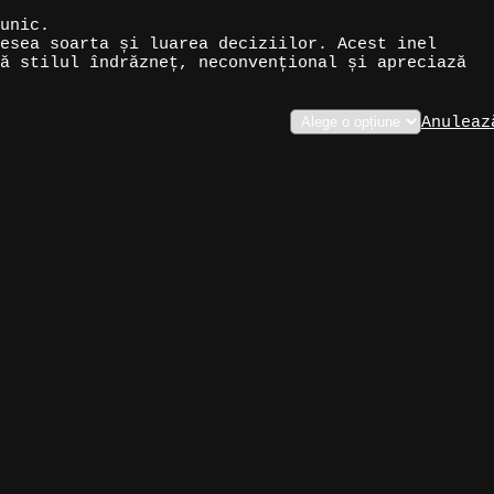
unic.
esea soarta și luarea deciziilor. Acest inel
ă stilul îndrăzneț, neconvențional și apreciază
Anuleaz