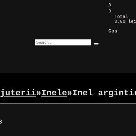
0
0
Total
0,00 le
Coș
juterii
»
Inele
»
Inel arginti
8