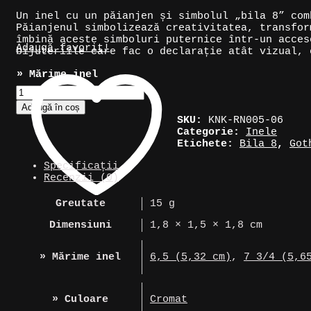
Un inel cu un păianjen și simbolul „bila 8” com
Păianjenul simbolizează creativitatea, transfor
îmbină aceste simboluri puternice într-un acces
Adaugă favorit!
bijuteriile care fac o declarație atât vizual, 
» Mărime inel
Cantitate
Inel
Adaugă în coș
argintiu
SKU:
KNK-RN005-06
cu
Categorie:
Inele
păianjen,
Etichete:
Bila 8
,
Got
și
bila
Specificații
8
Recenzii (0)
Greutate
15 g
Dimensiuni
1,8 × 1,5 × 1,8 cm
» Mărime inel
6,5 (5,32 cm)
,
7 3/4 (5,6
» Culoare
Cromat