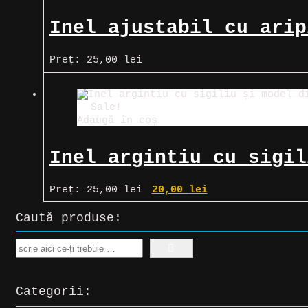
Inel ajustabil cu arip
Preț:
25,00
lei
Sale!
Adaugă în coș
Inel argintiu cu sigil
Prețul
Prețul
Preț:
25,00
lei
20,00
lei
inițial
curent
a
este:
Caută produse:
fost:
20,00 lei.
25,00 lei.
Search
Categorii: