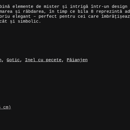
bină elemente de mister și intrigă într-un design 
marea și răbdarea, în timp ce bila 8 reprezintă ad
oriu elegant – perfect pentru cei care îmbrățișeaz
cât și simbolic.
h
,
Gotic
,
Inel cu pecete
,
Păianjen
5 cm)