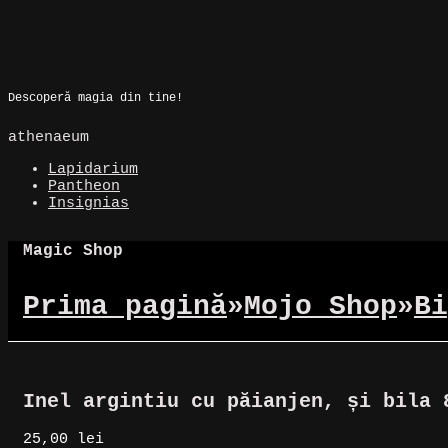
Skip
to
Magic Spot
content
Descoperă magia din tine!
athenaeum
Lapidarium
Pantheon
Insignias
Magic Shop
Prima pagină
»
Mojo Shop
»
Bi
Inel argintiu cu păianjen, și bila 
25,00
lei