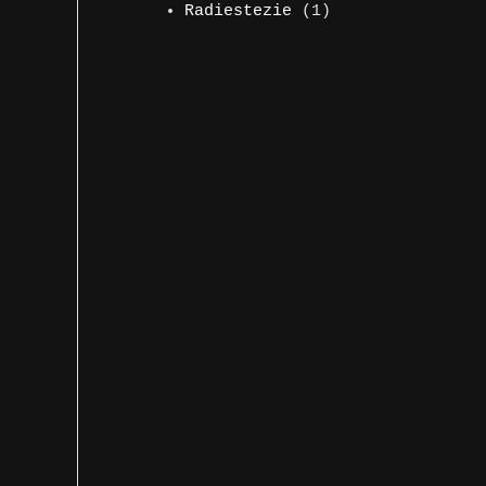
produs
1
Radiestezie
1
produs