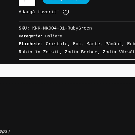
Colier
Adaugă favorit!
talisman
Rubin
SKU:
KNK-NK004-01-RubyGreen
în
Categorie:
Coliere
Zoisit
Etichete:
Cristale
,
Foc
,
Marte
,
Pământ
,
Ru
(Anyolit)
Rubin în Zoisit
,
Zodia Berbec
,
Zodia Vărsă
sps)