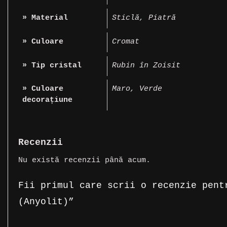
» Material
Sticlă
,
Piatră
» Culoare
Cromat
» Tip cristal
Rubin în Zoisit
» Culoare
Maro
,
Verde
decorațiune
Recenzii
Nu există recenzii până acum.
Fii primul care scrii o recenzie pent
(Anyolit)”
Trebuie să fii
autentificat
pentru a publica o