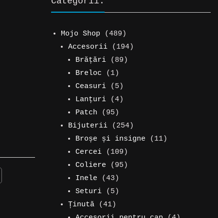
Categorii:
489
Mojo Shop
489
de
194
Accesorii
194
produse
89
de
Brățări
89
1
de
produse
Breloc
1
produs
5
produse
Ceasuri
5
produse
4
Lanțuri
4
95
produse
Patch
95
de
254
Bijuterii
254
produse
de
11
Broșe și insigne
11
109
produse
produse
Cercei
109
produse
95
Coliere
95
43
de
Inele
43
de
5
produse
Seturi
5
41
produse
produse
Ținută
41
de
4
Accesorii pentru cap
4