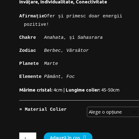
Învățare, Individualitate, Conectivitate
prețuri:
10,00 lei
Afirmație
Ofer și primesc doar energii
până
pozitive!
la
12,50 lei
Chakre
Anahata
, și
Sahasrara
Zodiac
Berbec
,
Vărsător
Planete
Marte
Elemente
Pământ
,
Foc
Mărime cristal:
4cm |
Lungime colier:
45-50cm
» Material Colier
Cantitate
Adaugă în coș