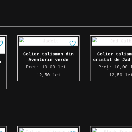
Colier talisman din
Colier talism
Aventurin verde
cristal de Jad
n
Preț:
10,00
lei
–
Preț:
10,00
Interval
12,50
lei
12,50
le
rval
de
prețuri:
uri:
10,00 lei
0 lei
până
la
12,50 lei
0 lei