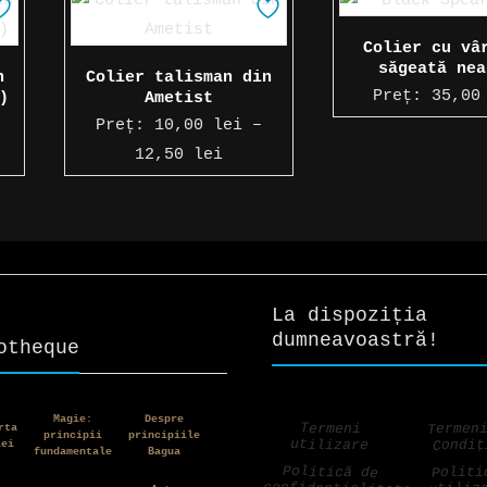
Colier cu vâ
săgeată nea
n
Colier talisman din
Preț:
35,0
)
Ametist
Preț:
10,00
lei
–
rval
Interval
12,50
lei
de
uri:
prețuri:
0 lei
10,00 lei
până
la
La dispoziția
0 lei
12,50 lei
dumneavoastră!
otheque
Magie:
Despre
Termen
Termeni
rta
principii
principiile
utilizare
Condiț
iei
fundamentale
Bagua
Politică de
Politi