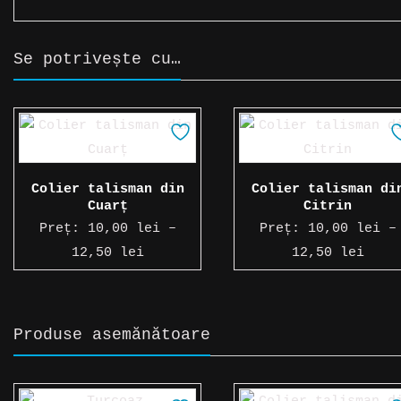
Se potrivește cu…
Colier talisman din
Colier talisman di
Cuarț
Citrin
Preț:
10,00
lei
–
Preț:
10,00
lei
–
Interval
Inte
12,50
lei
12,50
lei
de
de
prețuri:
preț
10,00 lei
10,0
Produse asemănătoare
până
până
la
la
12,50 lei
12,5