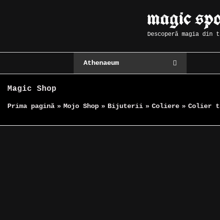
Skip
Magic Spot
to
content
Descoperă magia din t
Athenaeum
Magic Shop
Prima pagină
»
Mojo Shop
»
Bijuterii
»
Coliere
»
Colier t