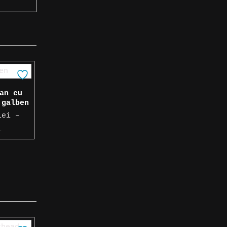
an cu
 galben
lei
–
Interval
i
de
prețuri:
10,00 lei
până
la
12,50 lei