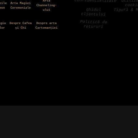
confidențialitate
utiliz
Arta
eile
Arta Magiei
cooki
Channeling-
mon
Ceremoniale
Tipuri & 
Ghidul
ului
clientului
Politică de
agia
Despre Cafea
Despre arta
retururi
lor
și Chi
Cartomanției