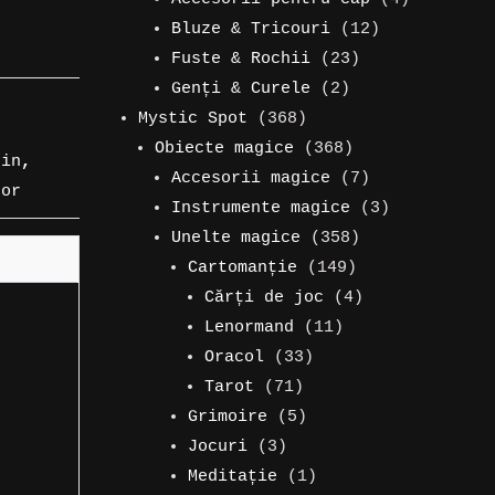
produse
12
produse
Bluze & Tricouri
12
23
produse
Fuste & Rochii
23
2
de
Genți & Curele
2
368
produse
produse
Mystic Spot
368
de
368
Obiecte magice
368
bin
,
produse
de
7
Accesorii magice
7
tor
produse
produse
3
Instrumente magice
3
358
produse
Unelte magice
358
149
de
Cartomanție
149
de
produse
4
Cărți de joc
4
11
produse
produse
Lenormand
11
33
produse
Oracol
33
71
de
Tarot
71
de
5
produse
Grimoire
5
3
produse
produse
Jocuri
3
produse
1
Meditație
1