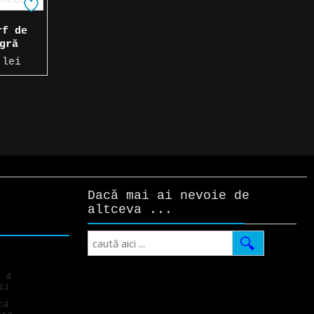
rf de
gră
0
lei
Dacă mai ai nevoie de
altceva ...
Search
i &
ii
că