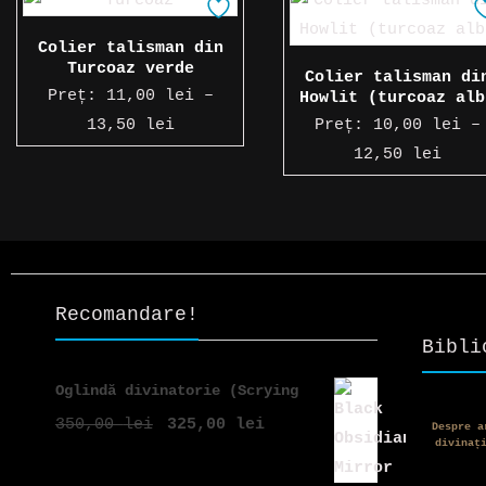
Colier talisman din
Turcoaz verde
Colier talisman di
Preț:
11,00
lei
–
Howlit (turcoaz alb
Interval
13,50
lei
Preț:
10,00
lei
–
de
Inte
12,50
lei
prețuri:
de
11,00 lei
preț
până
10,0
la
până
13,50 lei
la
Recomandare!
12,5
Bibli
Oglindă divinatorie (Scrying
Mirror)
Prețul
Prețul
350,00
lei
325,00
lei
Despre a
divinaț
inițial
curent
a
este: