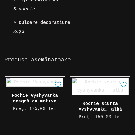
» Tip decorațiune
Broderie
» Culoare decorațiune
Roșu
Produse asemănătoare
Rochie Vyshyvanka
neagră cu motive
Rochie scurtă
roșii
Preț:
175,00
lei
Vyshyvanka, albă
Preț:
150,00
lei