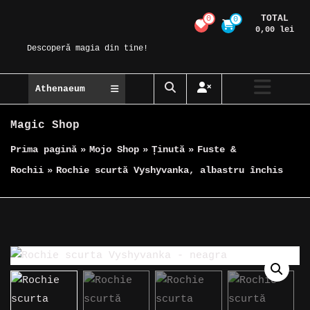
Skip
TOTAL
0
0
Magic Spot
to
0,00 lei
content
Descoperă magia din tine!
Athenaeum
Magic Shop
Prima pagină
»
Mojo Shop
»
Ținută
»
Fuste &
Rochii
»
Rochie scurtă Vyshyvanka, albastru închis