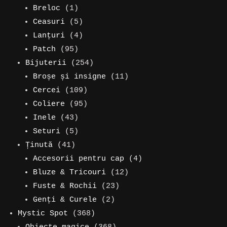
1
de
produse
Breloc
1
produs
5
produse
Ceasuri
5
produse
4
Lanțuri
4
95
produse
Patch
95
de
254
Bijuterii
254
produse
de
11
Broșe și insigne
11
109
produse
produse
Cercei
109
produse
95
Coliere
95
43
de
Inele
43
de
5
produse
Seturi
5
41
produse
produse
Ținută
41
de
4
Accesorii pentru cap
4
produse
12
produse
Bluze & Tricouri
12
23
produse
Fuste & Rochii
23
2
de
Genți & Curele
2
368
produse
produse
Mystic Spot
368
de
368