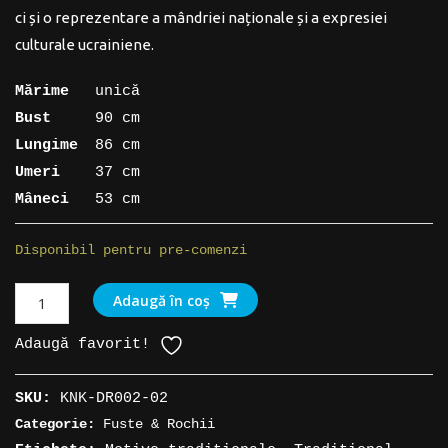
ci și o reprezentare a mândriei naționale și a expresiei
culturale ucrainiene.
Mărime
unică
Bust
90 cm
Lungime
86 cm
Umeri
37 cm
Mâneci
53 cm
Disponibil pentru pre-comenzi
Cantitate
Adaugă în coș
Rochie
Adaugă favorit!
scurtă
Vyshyvanka,
SKU:
KNK-DR002-02
albastru
Categorie:
Fuste & Rochii
închis