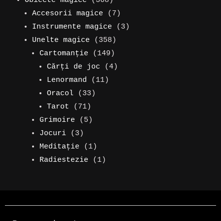
Obiecte magice
368
produse
de
7
Accesorii magice
7
produse
produse
3
Instrumente magice
3
358
produse
Unelte magice
358
149
de
Cartomanție
149
de
produse
4
Cărți de joc
4
11
produse
produse
Lenormand
11
33
produse
Oracol
33
71
de
Tarot
71
de
5
produse
Grimoire
5
3
produse
produse
Jocuri
3
produse
1
Meditație
1
produs
1
Radiestezie
1
produs