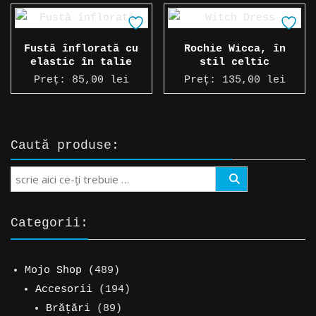
Fustă înflorată cu
Rochie Wicca, în
elastic în talie
stil celtic
Preț:
85,00
lei
Preț:
135,00
lei
Caută produse:
Search
Categorii:
489
Mojo Shop
489
de
194
Accesorii
194
produse
89
de
Brățări
89