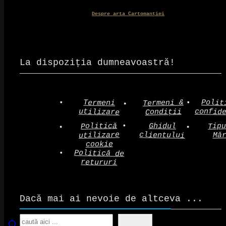
Despre arta Cartomanției
La dispoziția dumneavoastră!
Polit
Termeni &
Termeni
confid
utilizare
Condiții
Politică
Tip
Ghidul
clientului
utilizare
Mă
cookie
Politică de
retururi
Dacă mai ai nevoie de altceva ...
Search