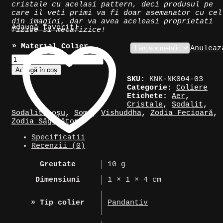
cristale cu acelasi pattern, deci produsul pe
care il veti primi va fi doar asemanator cu cel
din imagini, dar va avea aceleasi proprietati
Adaugă favorit!
fizice si metafizice!
» Material Colier
Anuleaz
Cantitate
Colier
Adaugă în coș
talisman
SKU:
KNK-NK004-03
din
Categorie:
Coliere
Sodalit
Etichete:
Aer
,
Roșu
Cristale
,
Sodalit
,
Sodalit roșu
,
Soma
,
Vishuddha
,
Zodia Fecioară
,
Zodia Săgetător
Specificații
Recenzii (0)
Greutate
10 g
Dimensiuni
1 × 1 × 4 cm
» Tip colier
Pandantiv