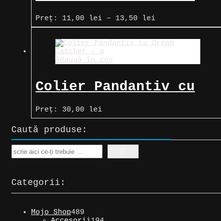
Turcoaz verde
Interval
Preț:
11,00
lei
–
13,50
lei
de
prețuri:
11,00 lei
până
Adaugă în coș
la
13,50 lei
Colier Pandantiv cu
Dream Catcher – α
Preț:
30,00
lei
Caută produse:
Search
Categorii:
489
Mojo Shop
489
de
194
Accesorii
194