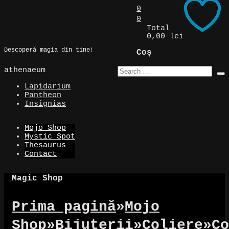
Skip
0
to
0
Magic Spot
content
Total
0,00 lei
Descoperă magia din tine!
Coș
athenaeum
Lapidarium
Pantheon
Insignias
Mojo Shop
Mystic Spot
Thesaurus
Contact
Magic Shop
Prima pagină
»
Mojo
Shop
»
Bijuterii
»
Coliere
»
Co