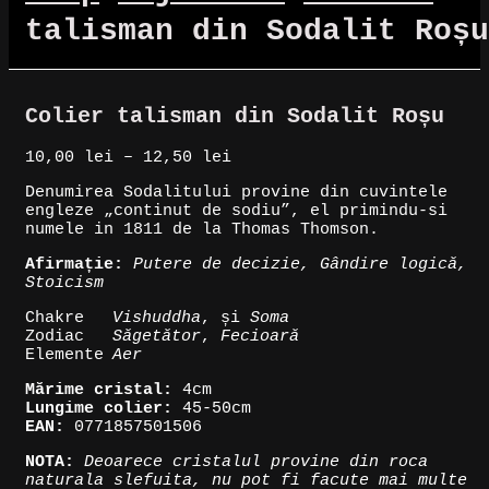
talisman din Sodalit Roșu
Colier talisman din Sodalit Roșu
Interval
10,00
lei
–
12,50
lei
de
Denumirea Sodalitului provine din cuvintele
prețuri:
engleze „continut de sodiu”, el primindu-si
10,00 lei
numele in 1811 de la Thomas Thomson.
până
la
Afirmație:
Putere de decizie, Gândire logică,
12,50 lei
Stoicism
Chakre
Vishuddha
, și
Soma
Zodiac
Săgetător
,
Fecioară
Elemente
Aer
Mărime cristal:
4cm
Lungime colier:
45-50cm
EAN:
0771857501506
NOTA:
Deoarece cristalul provine din roca
naturala slefuita, nu pot fi facute mai multe