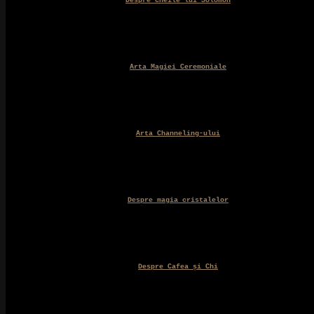
Despre Cheile lui Solomon
Arta Magiei Ceremoniale
Arta Channeling-ului
Despre magia cristalelor
Despre Cafea și Chi