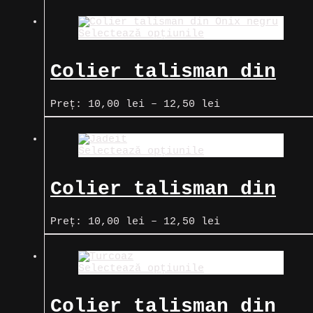
Selectează opțiunile
Colier talisman din
Onix negru
Interval
Preț:
10,00
lei
–
12,50
lei
de
prețuri:
10,00 lei
Selectează opțiunile
până
la
12,50 lei
Colier talisman din
Jadeit
Interval
Preț:
10,00
lei
–
12,50
lei
de
prețuri:
10,00 lei
Selectează opțiunile
până
la
12,50 lei
Colier talisman din