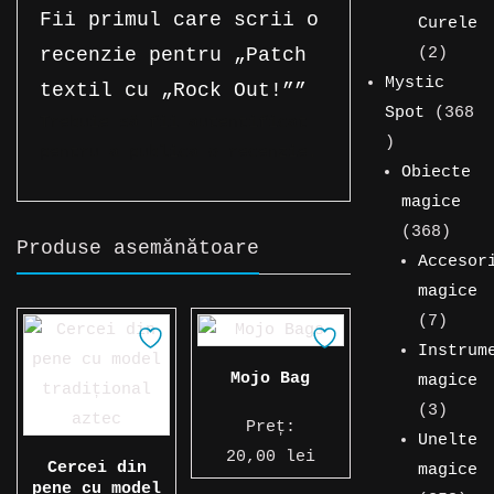
Fii primul care scrii o
Curele
2
2
recenzie pentru „Patch
produ
Mystic
textil cu „Rock Out!””
Spot
368
Trebuie să fii
autentificat
368
pentru a publica o recenzie.
de
Obiecte
produse
magice
368
368
Produse asemănătoare
de
Accesor
produ
magice
7
7
produ
Instrum
Mojo Bag
magice
3
3
Preț:
produ
Unelte
20,00
lei
Cercei din
magice
pene cu model