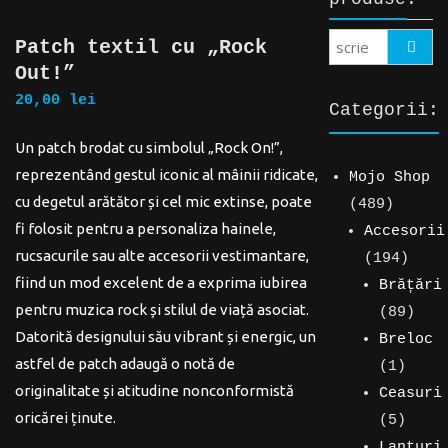
Patch textil cu „Rock
Search
Out!”
20,00
lei
Categorii:
Un patch brodat cu simbolul „Rock On!”,
reprezentând gestul iconic al mâinii ridicate,
Mojo Shop
cu degetul arătător și cel mic extinse, poate
489
489
fi folosit pentru a personaliza hainele,
de
Accesorii
rucsacurile sau alte accesorii vestimantare,
produse
194
194
fiind un mod excelent de a exprima iubirea
de
Brățări
pentru muzica rock și stilul de viață asociat.
produ
89
89
Datorită designului său vibrant și energic, un
de
Breloc
astfel de patch adaugă o notă de
1
prod
1
originalitate și atitudine nonconformistă
produ
Ceasuri
oricărei ținute.
5
5
produ
Lanțuri