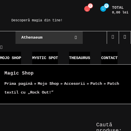
Skip
0
0
TOTAL
Magic Spot
to
0,00 lei
content
Descoperă magia din tine!
Athenaeum
MOJO SHOP
MYSTIC SPOT
THESAURUS
CONTACT
Magic Shop
Prima pagină
»
Mojo Shop
»
Accesorii
»
Patch
»
Patch
textil cu „Rock Out!”
Caută
produse: