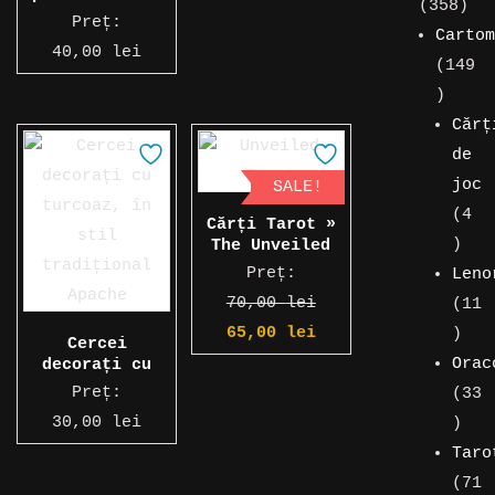
358
358
tradițional
Preț:
de
Cartom
aztec
40,00
lei
pro
149
149
de
Cărț
produs
de
joc
SALE!
4
Cărți Tarot »
4
The Unveiled
Tarot
prod
Preț:
Leno
70,00
lei
11
Prețul
Prețul
11
65,00
lei
Cercei
inițial
curent
prod
Orac
decorați cu
turcoaz, în
a
este:
Preț:
33
stil
fost:
65,00 lei.
33
30,00
lei
tradițional
Apache
70,00 lei.
de
Taro
prod
71