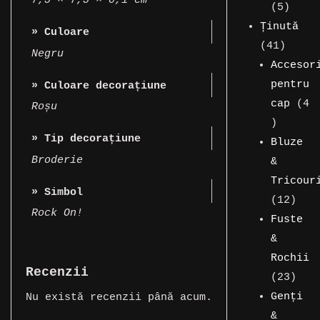
7,5 × 7,5 × 0,1 cm
5
prod
5
produ
Ținută
» Culoare
41
41
Negru
de
Accesor
produs
pentru
» Culoare decorațiune
cap
4
Roșu
4
» Tip decorațiune
produse
Bluze
Broderie
&
Tricour
» Simbol
12
12
Rock On!
prod
Fuste
&
Rochii
Recenzii
23
23
de
Genți
Nu există recenzii până acum.
prod
&