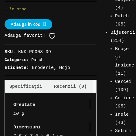
4
4
1 în stoc
produ
Patch
Cantitate
Adaugă în coș
95
95
Patch
de
Bijuterii
Adaugă favorit!
textil
254
prod
254
cu
de
Broșe
SKU:
KNK-PC003-09
„Rock
produ
și
Categorie:
Patch
Out!”
insigne
Etichete:
Broderie
,
Mojo
11
11
prod
Cercei
Specificații
Recenzii (0)
109
109
pro
Coliere
Greutate
95
95
10 g
de
Inele
prod
43
43
Dimensiuni
de
Seturi