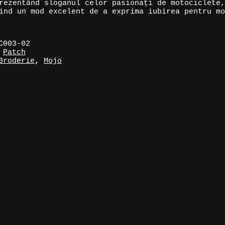
rezentând sloganul celor pasionați de motociclete,
ind un mod excelent de a exprima iubirea pentru mo
C003-02
:
Patch
Broderie
,
Mojo