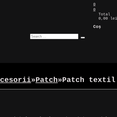
0
0
Total
0,00 le
Coș
cesorii
»
Patch
»
Patch textil