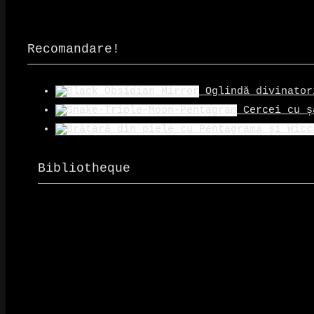
Recomandare!
Oglindă divinator
Cercei cu ș
Bibliotheque