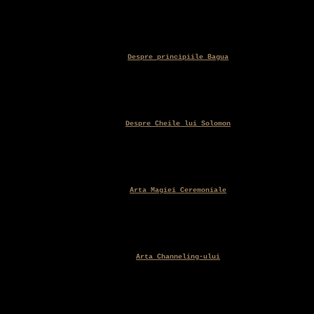
Despre principiile Bagua
Despre Cheile lui Solomon
Arta Magiei Ceremoniale
Arta Channeling-ului