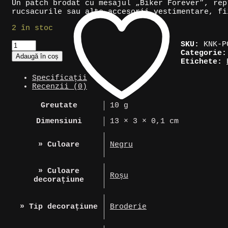
Un patch brodat cu mesajul „Biker Forever”, rep
rucsacurile sau alte accesorii vestimentare, fi
2 în stoc
Cantitate
SKU:
KNK-P
Patch
Categorie
Adaugă în coș
textil
Etichete:
cu
Specificații
„Biker
Recenzii (0)
Forever”
Greutate
10 g
Dimensiuni
13 × 3 × 0,1 cm
» Culoare
Negru
» Culoare
Roșu
decorațiune
» Tip decorațiune
Broderie