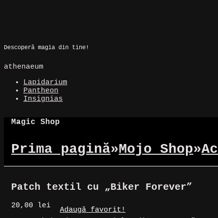
Skip
to
Magic Spot
content
Descoperă magia din tine!
athenaeum
Lapidarium
Pantheon
Insignias
Magic Shop
Prima pagină
»
Mojo Shop
»
Ac
Patch textil cu „Biker Forever”
20,00
lei
Adaugă favorit!