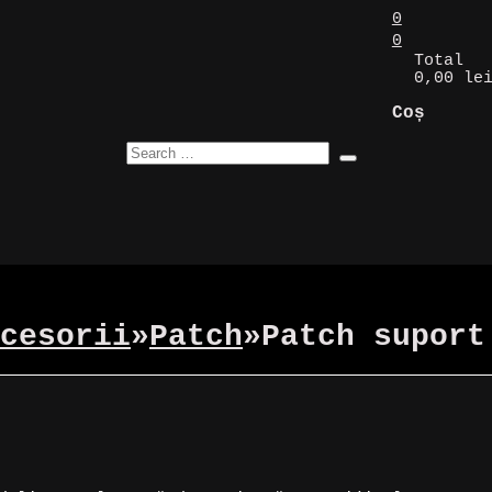
0
0
Total
0,00 le
Coș
cesorii
»
Patch
»
Patch suport