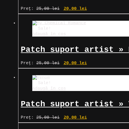
Prețul
Prețul
Preț:
25,00
lei
20,00
lei
inițial
curent
a
este:
fost:
20,00 lei.
25,00 lei.
Sale!
Adaugă în coș
Patch suport artist » 
Prețul
Prețul
Preț:
25,00
lei
20,00
lei
inițial
curent
a
este:
fost:
20,00 lei.
25,00 lei.
Sale!
Adaugă în coș
Patch suport artist » 
Prețul
Prețul
Preț:
25,00
lei
20,00
lei
inițial
curent
a
este: