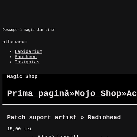
Skip
to
Magic Spot
content
Descoperă magia din tine!
athenaeum
Lapidarium
Pantheon
Insignias
Magic Shop
Prima pagină
»
Mojo Shop
»
Ac
Patch suport artist » Radiohead
15,00
lei