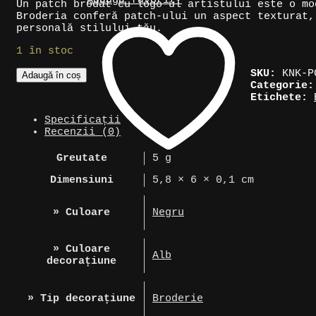
Adaugă favorit!
Un patch brodat cu logo-ul artistului este o mo
Broderia conferă patch-ului un aspect texturat,
personală stilului tău.
1 în stoc
Cantitate
SKU:
KNK-P
Adaugă în coș
Patch
Categorie
suport
Etichete:
artist
Specificații
»
Recenzii (0)
Radiohead
Greutate
5 g
Dimensiuni
5,8 × 6 × 0,1 cm
» Culoare
Negru
» Culoare
Alb
decorațiune
» Tip decorațiune
Broderie