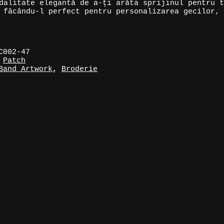
dalitate elegantă de a-ți arăta sprijinul pentru t
 făcându-l perfect pentru personalizarea gecilor, 
C002-47
:
Patch
Band Artwork
,
Broderie