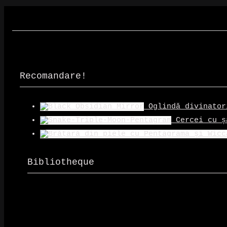
produs
Recomandare!
Oglindă divinator
Cercei cu ș
Bibliotheque