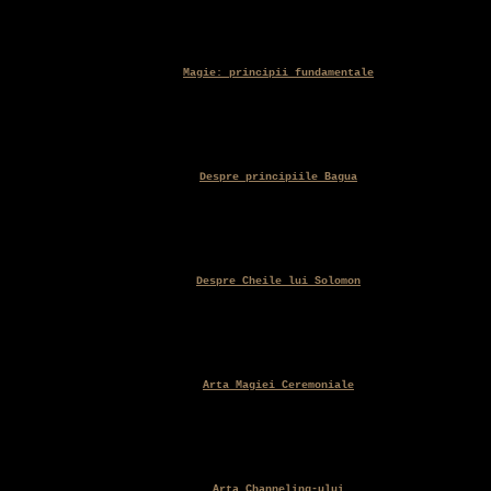
Magie: principii fundamentale
Despre principiile Bagua
Despre Cheile lui Solomon
Arta Magiei Ceremoniale
Arta Channeling-ului