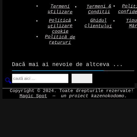
Polit
Termeni &
Termeni
confid
utilizare
Condiții
Politică
Tip
Ghidul
clientului
utilizare
Mă
cookie
Politică de
retururi
Dacă mai ai nevoie de altceva ...
Search
Copyright © 2024. Toate drepturile rezervate!
Magic Spot
—
un proiect kazenokodomo.