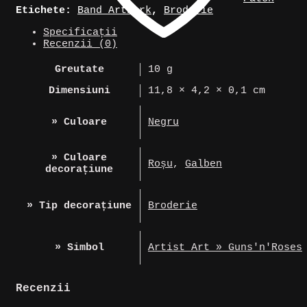
»
Etichete:
Band Artwork
,
Broderie
Guns'n'Roses
Specificații
Recenzii (0)
Greutate
10 g
Dimensiuni
11,8 × 4,2 × 0,1 cm
» Culoare
Negru
» Culoare
Roșu
,
Galben
decorațiune
» Tip decorațiune
Broderie
» Simbol
Artist Art » Guns'n'Roses
Recenzii