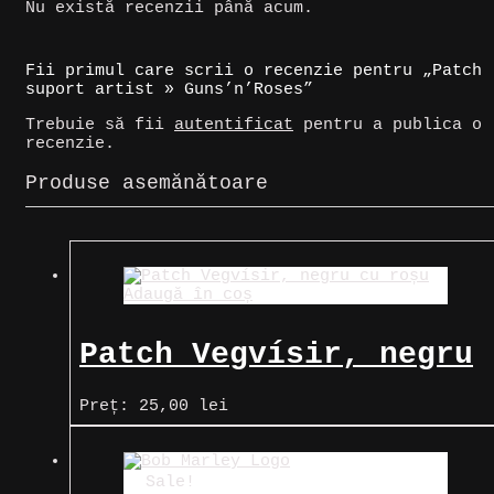
Nu există recenzii până acum.
Fii primul care scrii o recenzie pentru „Patch
suport artist » Guns’n’Roses”
Trebuie să fii
autentificat
pentru a publica o
recenzie.
Produse asemănătoare
Adaugă în coș
Patch Vegvísir, negru
cu roșu
Preț:
25,00
lei
Sale!