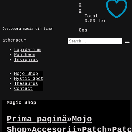
Skip
0
to
0
Magic Spot
content
Total
0,00 lei
Descoperă magia din tine!
Coș
athenaeum
Lapidarium
Pantheon
Insignias
Mojo Shop
Mystic Spot
Thesaurus
Contact
Magic Shop
Prima pagină
»
Mojo
Shop
»
Accesorii
»
Patch
»
Patc