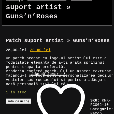
suport artist »
Guns’n’Roses
Reduceri!
Patch suport artist » Guns’n’Roses
Prețul
Prețul
25,00
lei
20,00
lei
inițial
curent
Un patch brodat cu logo-ul artistului este o
a
este:
modalitate elegantă de a-ți arăta sprijinul
fost:
20,00 lei.
pentru trupa ta preferată.
25,00 lei.
Broderia conferă patch-ului un aspect texturat,
Adaugă favorit!
făcându-l perfect pentru personalizarea gecilor
vestelor sau rucsacului și pentru a adăuga o
notă personală stilului tău.
1 în stoc
Cantitate
SKU:
KNK-
Adaugă în coș
Patch
PC002-10
suport
Categorie:
artist
Patch