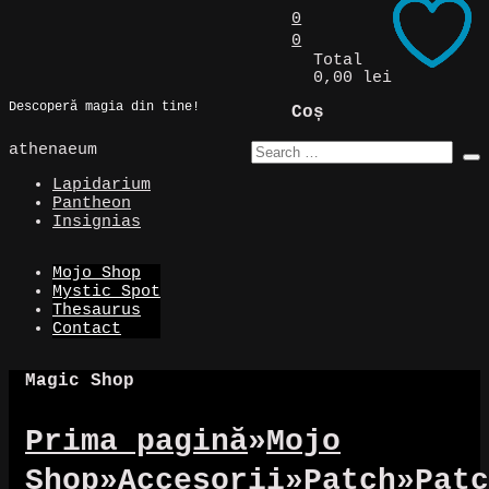
Skip
0
to
0
Magic Spot
content
Total
0,00 lei
Descoperă magia din tine!
Coș
athenaeum
Lapidarium
Pantheon
Insignias
Mojo Shop
Mystic Spot
Thesaurus
Contact
Magic Shop
Prima pagină
»
Mojo
Shop
»
Accesorii
»
Patch
»
Patc