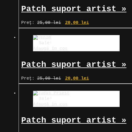
Patch suport artist »
Guns’n’Roses
Prețul
Prețul
Preț:
25,00
lei
20,00
lei
inițial
curent
a
este:
fost:
20,00 lei.
25,00 lei.
Sale!
Adaugă în coș
Patch suport artist »
Venom
Prețul
Prețul
Preț:
25,00
lei
20,00
lei
inițial
curent
a
este:
fost:
20,00 lei.
25,00 lei.
Sale!
Adaugă în coș
Patch suport artist »
Judas Priest