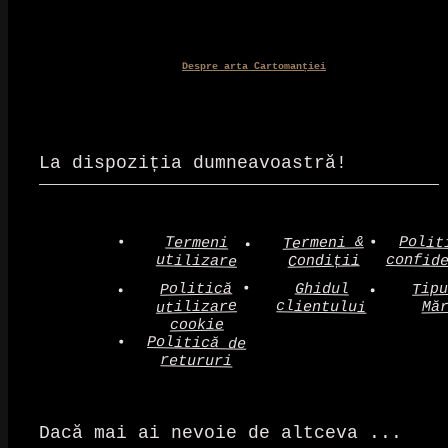
Despre arta Cartomanției
La dispoziția dumneavoastră!
Polit
Termeni &
Termeni
confid
utilizare
Condiții
Politică
Tip
Ghidul
clientului
utilizare
Mă
cookie
Politică de
retururi
Dacă mai ai nevoie de altceva ...