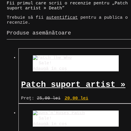
Fii primul care scrii o recenzie pentru „Patch
suport artist » Death”
Trebuie să fii
autentificat
pentru a publica o
recenzie.
Produse asemănătoare
Sale!
Adaugă în coș
Patch suport artist »
The Who
Prețul
Prețul
Preț:
25,00
lei
20,00
lei
inițial
curent
a
este:
fost:
20,00 lei.
25,00 lei.
Sale!
Adaugă în coș