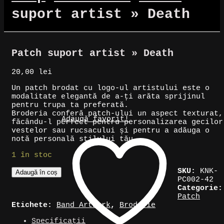
suport artist » Death
Patch suport artist » Death
20,00
lei
Un patch brodat cu logo-ul artistului este o
modalitate elegantă de a-ți arăta sprijinul
pentru trupa ta preferată.
Broderia conferă patch-ului un aspect texturat,
Adaugă favorit!
făcându-l perfect pentru personalizarea gecilor
vestelor sau rucsacului și pentru a adăuga o
notă personală stilului tău.
1 în stoc
Cantitate
SKU:
KNK-
Adaugă în coș
Patch
PC002-42
suport
Categorie:
artist
Patch
»
Etichete:
Band Artwork
,
Broderie
Death
Specificații