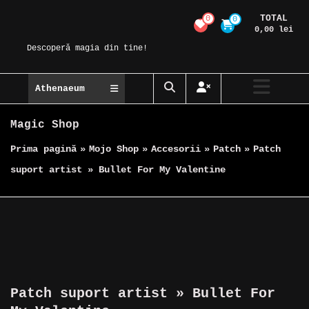
Skip
TOTAL
0
0
Magic Spot
to
0,00 lei
content
Descoperă magia din tine!
Athenaeum
Magic Shop
Prima pagină
»
Mojo Shop
»
Accesorii
»
Patch
»
Patch
suport artist » Bullet For My Valentine
Patch suport artist » Bullet For