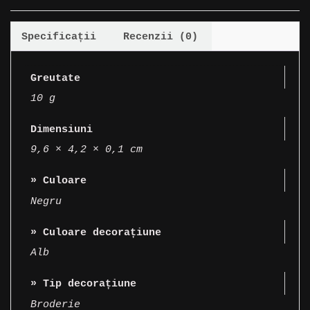
For
My
Specificații
Recenzii (0)
Valentine
Greutate
10 g
Dimensiuni
9,6 × 4,2 × 0,1 cm
» Culoare
Negru
» Culoare decorațiune
Alb
» Tip decorațiune
Broderie