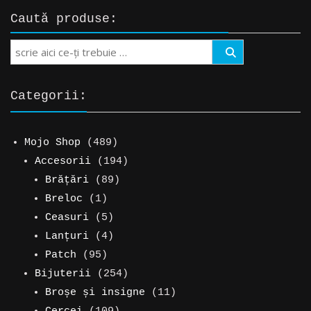
fost:
18,00 lei.
fost:
20,00 l
Caută produse:
25,00 lei.
25,00 lei.
Search
Categorii:
489
Mojo Shop
489
de
194
Accesorii
194
produse
89
de
Brățări
89
1
de
produse
Breloc
1
produs
5
produse
Ceasuri
5
produse
4
Lanțuri
4
95
produse
Patch
95
de
254
Bijuterii
254
produse
de
11
Broșe și insigne
11
109
produse
produse