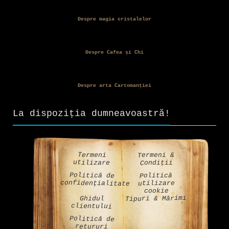
Despre magia cristalelor
Despre Cafea și Chi
Despre arta Cartomanției
La dispoziția dumneavoastră!
Termeni &
Termeni
utilizare
Condiții
Politică de
Politică
confidențialitate
utilizare
cookie
Tipuri & Mărimi
Ghidul
clientului
Politică de
retururi