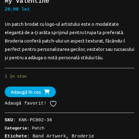
My Valentine
20,00
lei
Un patch brodat cu logo-ul artistului este o modalitate
elegantă de a-ți arăta sprijinul pentru trupa ta preferată.
Broderia conferă patch-ului un aspect texturat, făcându-l
perfect pentru personalizarea gecilor, vestelor sau rucsacului
și pentru a adăuga o notă personală stilului tău.
1 în stoc
Cantitate
Adaugă în coș
Patch
Adaugă favorit!
suport
artist
SKU:
KNK-PC002-36
»
Categorie:
Patch
Bullet
Etichete:
Band Artwork
,
Broderie