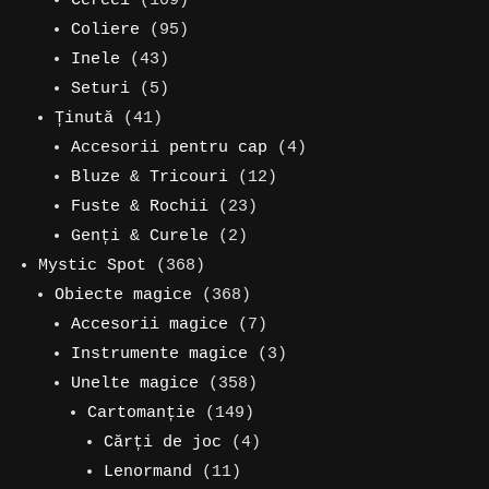
Cercei
109
produse
95
Coliere
95
43
de
Inele
43
de
5
produse
Seturi
5
41
produse
produse
Ținută
41
de
4
Accesorii pentru cap
4
produse
12
produse
Bluze & Tricouri
12
23
produse
Fuste & Rochii
23
2
de
Genți & Curele
2
368
produse
produse
Mystic Spot
368
de
368
Obiecte magice
368
produse
de
7
Accesorii magice
7
produse
produse
3
Instrumente magice
3
358
produse
Unelte magice
358
149
de
Cartomanție
149
de
produse
4
Cărți de joc
4
11
produse
produse
Lenormand
11