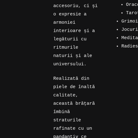
prod
11
Orac
accesoriu, ci și
prod
33
Taro
o expresie a
de
71
Grimoi
armoniei
5
prod
de
Jocuri
interioare și a
produs
3
prod
Medita
legăturii cu
produs
1
Radies
ritmurile
produs
1
naturii și ale
produs
universului.
Realizată din
piele de înaltă
calitate,
această brățară
îmbină
straturile
rafinate cu un
pandantiv ce