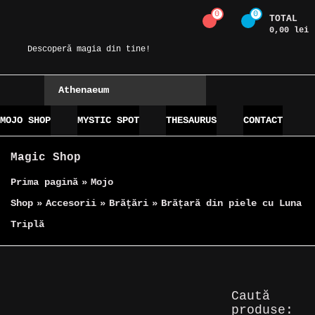
Skip
0
0
TOTAL
Magic Spot
to
0,00 lei
content
Descoperă magia din tine!
Athenaeum
MOJO SHOP
MYSTIC SPOT
THESAURUS
CONTACT
Magic Shop
Prima pagină
»
Mojo
Shop
»
Accesorii
»
Brățări
»
Brățară din piele cu Luna
Triplă
Caută
Reduceri!
produse: