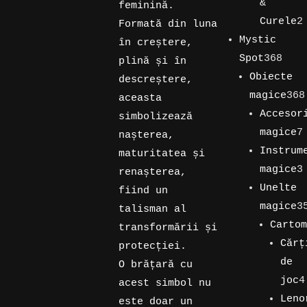
de
&
feminină.
produse
Curele
2
Formată din luna
2
Mystic
în creștere,
produse
368
Spot
368
plină și în
de
Obiecte
descreștere,
prod
magice
368
aceasta
368
Accesor
simbolizează
de
magice
7
nașterea,
produse
7
Instrum
maturitatea și
produse
magice
3
renașterea,
3
Unelte
fiind un
produse
magice
3
talisman al
358
Cartom
transformării și
de
149
Cărț
protecției.
produse
de
de
O brățară cu
produs
joc
4
acest simbol nu
4
Leno
este doar un