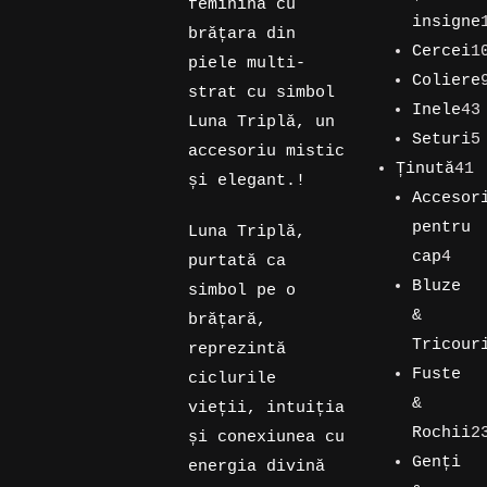
feminină cu
produse
insigne
brățara din
11
Cercei
1
piele multi-
produse
109
Coliere
strat cu simbol
produse
95
Inele
43
Luna Triplă, un
de
43
Seturi
5
accesoriu mistic
produse
de
5
Ținută
41
și elegant.!
41
produse
produse
Accesor
de
pentru
Luna Triplă,
produse
4
cap
4
purtată ca
pro
Bluze
simbol pe o
&
brățară,
Tricour
reprezintă
12
Fuste
ciclurile
produse
&
vieții, intuiția
Rochii
2
și conexiunea cu
23
Genți
energia divină