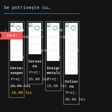
Se potrivește cu…
SALE!
Cercei
cu
Cercei
Insignă
șarpe,
Preț:
suspendați
metalică
pentagramă
cu
cu
Preț:
35,00
lei
Preț:
și
Colier
luna
luna
Luna
20,00
lei
15,00
lei
cu
triplă
triplă
Triplă
Luna
Prețul
15,00
lei
Preț:
Triplă
inițial
Prețul
30,00
lei
și
Nodul
a
curent
Magic