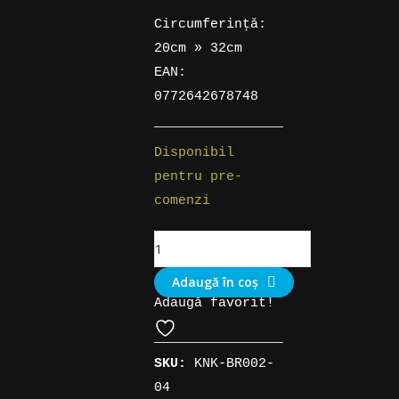
Circumferință:
20cm » 32cm
EAN:
0772642678748
Disponibil
pentru pre-
comenzi
Cantitate
Brățară
Adaugă în coș
din
Adaugă favorit!
piele
cu
Luna
SKU:
KNK-BR002-
Triplă
04