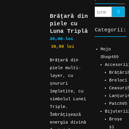
Search
Brățară din
piele cu
Categorii:
Luna Triplă
35,00
lei
Prețul
Prețul
30,00
lei
Mojo
inițial
curent
489
Shop
489
Brățară din
a
este:
de
Accesorii
piele multi-
fost:
30,00 lei.
194
prod
Brățări
layer, cu
35,00 lei.
de
89
Breloc
1
șnururi
produse
de
1
Ceasuri
împletite, cu
produse
produs
5
Lanțuri
simbolul Lunei
produse
4
Patch
95
Triple.
produse
95
Bijuterii
Îmbrățișează
254
de
Broșe
energia divină
de
produse
și