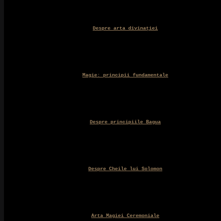
Despre arta divinației
Magie: principii fundamentale
Despre principiile Bagua
Despre Cheile lui Solomon
Arta Magiei Ceremoniale