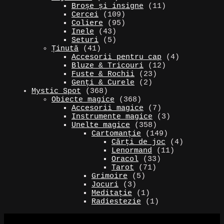
produse
de
11
Broșe și insigne
11
produse
109
produse
Cercei
109
produse
95
Coliere
95
43
de
Inele
43
de
5
produse
Seturi
5
41
produse
produse
Ținută
41
de
4
Accesorii pentru cap
4
produse
12
produse
Bluze & Tricouri
12
23
produse
Fuste & Rochii
23
2
de
Genți & Curele
2
368
produse
produse
Mystic Spot
368
de
368
Obiecte magice
368
produse
de
7
Accesorii magice
7
produse
produse
3
Instrumente magice
3
358
produse
Unelte magice
358
de
149
Cartomanție
149
produse
de
4
Cărți de joc
4
produse
11
produse
Lenormand
11
33
produse
Oracol
33
71
de
Tarot
71
5
de
produse
Grimoire
5
3
produse
produse
Jocuri
3
produse
1
Meditație
1
produs
1
Radiestezie
1
produs