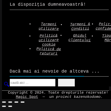
La dispoziția dumneavoastră!
Polit
Termeni &
Termeni
confid
utilizare
Condiții
Politică
Tip
Ghidul
clientului
utilizare
Mă
cookie
Politică de
retururi
Dacă mai ai nevoie de altceva ...
Search
Copyright © 2024. Toate drepturile rezervate!
Magic Spot
—
un proiect kazenokodomo.