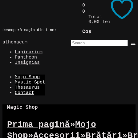
Skip
0
to
0
Magic Spot
content
Total
0,00 lei
Descoperă magia din tine!
Coș
athenaeum
Lapidarium
Pantheon
Insignias
Mojo Shop
Mystic Spot
Thesaurus
Contact
Magic Shop
Prima pagină
»
Mojo
Shop
»
Accesorii
»
Brățări
»
Br