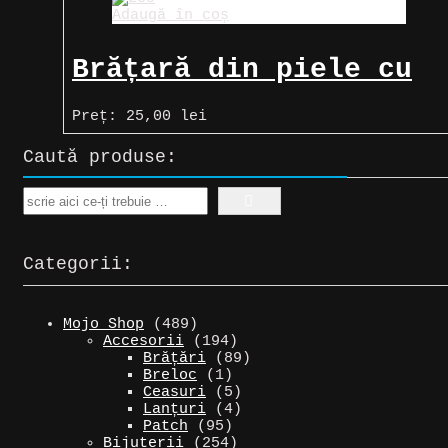
Adaugă în coș
Brățară din piele cu
zodia Leu
Preț:
25,00
lei
Caută produse:
Search
Categorii:
489
Mojo Shop
489
de
194
Accesorii
194
produse
de
89
Brățări
89
1
produse
de
Breloc
1
produs
5
produse
Ceasuri
5
produse
4
Lanțuri
4
95
produse
Patch
95
de
254
Bijuterii
254