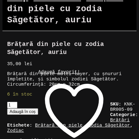
din piele cu zodia
Săgetător, auriu
Brățară din piele cu zodia
Săgetător, auriu
35,00
lei
Adaugă favorit!
Brățară din piele multi-layer, cu șnururi
împletite, și simbolul zodiei Săgetător.
Circumferință: 20cm » 32cm
6 în stoc
Cantitate
SKU:
KNK-
Brățară
BR005-09
Adaugă în coș
din
Categorie:
piele
Brățări
cu
Etichete:
Brățară din piele
,
Zodia Săgetător
,
zodia
Zodiac
Săgetător,