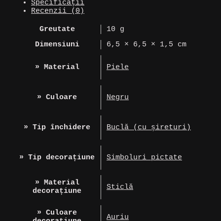
Specificații
auriu
Recenzii (0)
Greutate
10 g
Dimensiuni
6,5 × 6,5 × 1,5 cm
» Material
Piele
» Culoare
Negru
» Tip închidere
Buclă (cu șireturi)
» Tip decorațiune
Simboluri pictate
» Material
Sticlă
decorațiune
» Culoare
Auriu