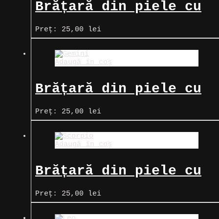
Brățară din piele cu
zodia Capricorn
Preț:
25,00
lei
Adaugă în coș
Brățară din piele cu
zodia Gemeni
Preț:
25,00
lei
Adaugă în coș
Brățară din piele cu
zodia Scorpion
Preț:
25,00
lei