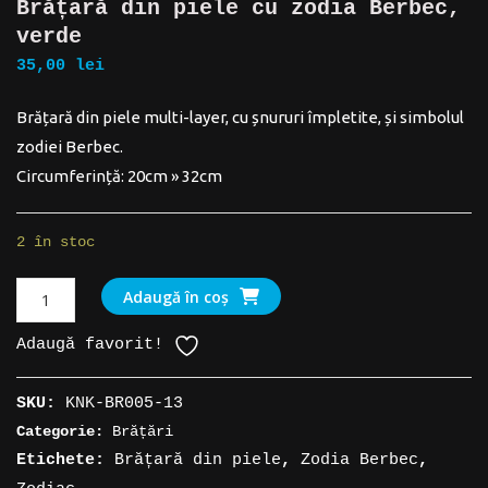
Brățară din piele cu zodia Berbec,
verde
35,00
lei
Brățară din piele multi-layer, cu șnururi împletite, și simbolul
zodiei Berbec.
Circumferință: 20cm » 32cm
2 în stoc
Cantitate
Adaugă în coș
Brățară
Adaugă favorit!
din
piele
SKU:
KNK-BR005-13
cu
Categorie:
Brățări
zodia
Etichete:
Brățară din piele
,
Zodia Berbec
,
Berbec,