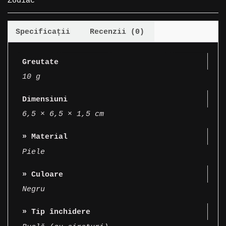
Zodiac
verde
Specificații
Recenzii (0)
Greutate
10 g
Dimensiuni
6,5 × 6,5 × 1,5 cm
» Material
Piele
» Culoare
Negru
» Tip închidere