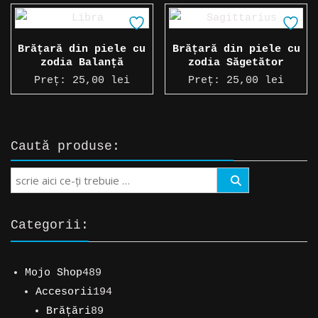
Brățară din piele cu
Brățară din piele cu
zodia Balanță
zodia Săgetător
Preț:
25,00
lei
Preț:
25,00
lei
Caută produse:
Search
Categorii:
489
Mojo Shop
489
de
194
Accesorii
194
produse
89
de
Brățări
89