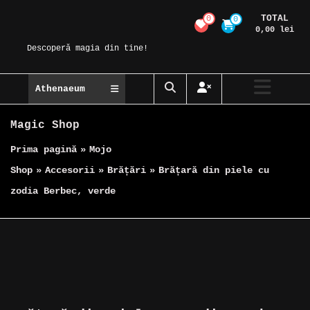
Skip
TOTAL
0
0
Magic Spot
to
0,00 lei
content
Descoperă magia din tine!
Athenaeum
Magic Shop
Prima pagină
»
Mojo
Shop
»
Accesorii
»
Brățări
»
Brățară din piele cu
zodia Berbec, verde