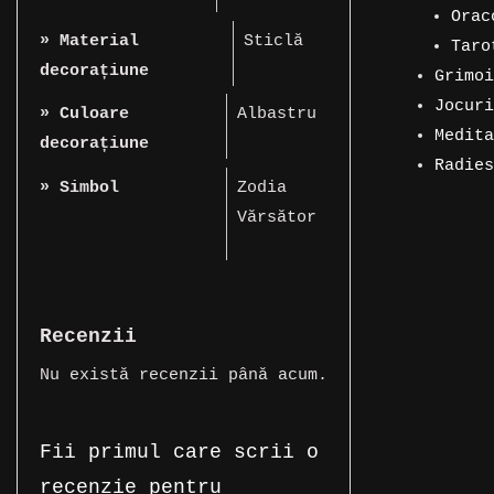
prod
11
Orac
» Material
Sticlă
prod
33
Taro
decorațiune
de
71
Grimoi
5
prod
de
Jocuri
» Culoare
Albastru
produs
3
prod
Medita
decorațiune
produs
1
Radies
» Simbol
Zodia
produs
1
Vărsător
produs
Recenzii
Nu există recenzii până acum.
Fii primul care scrii o
recenzie pentru