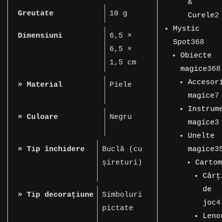
de
&
Greutate
10 g
produse
Curele
2
2
Mystic
Dimensiuni
6,5 ×
produse
368
Spot
368
6,5 ×
de
Obiecte
1,5 cm
prod
magice
368
368
Accesor
» Material
Piele
de
magice
7
produse
7
Instrum
» Culoare
Negru
produse
magice
3
3
Unelte
produse
magice
3
» Tip închidere
Buclă (cu
358
Cartom
șireturi)
de
149
Cărț
produse
de
de
» Tip decorațiune
Simboluri
produs
joc
4
pictate
4
Leno