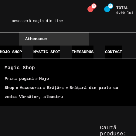
Skip
0
0
TOTAL
Magic Spot
to
0,00 lei
content
Descoperă magia din tine!
Athenaeum
MOJO SHOP
MYSTIC SPOT
THESAURUS
CONTACT
Magic Shop
Prima pagină
»
Mojo
Shop
»
Accesorii
»
Brățări
»
Brățară din piele cu
zodia Vărsător, albastru
Caută
produse: