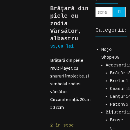
Brățară din
Search
piele cu
zodia
Categorii:
Vărsător,
albastru
35,00
lei
Mojo
489
Shop
489
Brățară din piele
de
Accesorii
multi-layer, cu
194
prod
Brățări
șnururi împletite, și
de
89
Breloc
1
simbolul zodiei
produse
de
1
Ceasuri
vărsător.
produse
produs
5
Lanțuri
Circumferință: 20cm
produse
4
Patch
95
» 32cm
produse
95
Bijuterii
254
de
Broșe
2 în stoc
de
produse
și