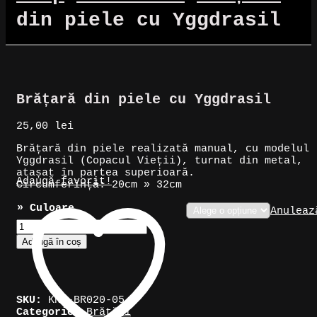
din piele cu Yggdrasil
Brățară din piele cu Yggdrasil
25,00
lei
Brățară din piele realizată manual, cu modelul
Yggdrasil (Copacul Vieții), turnat din metal,
atașat în partea superioară.
Adaugă favorit!
Circumferință: 20cm » 32cm
» Culoare
Anuleaz
Cantitate
Brățară
Adaugă în coș
din
piele
cu
Yggdrasil
SKU:
KNK-BR020-05
Categorie:
Brățări