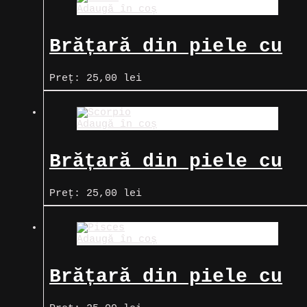
Adaugă în coș
Brățară din piele cu
zodia Balanță
Preț:
25,00
lei
Adaugă în coș
Brățară din piele cu
zodia Scorpion
Preț:
25,00
lei
Adaugă în coș
Brățară din piele cu
zodia Pești