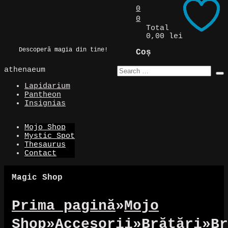
Skip
0
to
0
Magic Spot
content
Total
0,00 lei
Descoperă magia din tine!
Coș
athenaeum
Lapidarium
Pantheon
Insignias
Mojo Shop
Mystic Spot
Thesaurus
Contact
Magic Shop
Prima pagină
»
Mojo
Shop
»
Accesorii
»
Brățări
»
Br