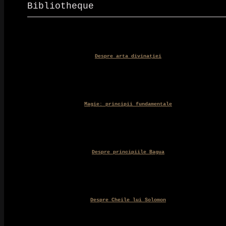
fost:
32,00 lei.
Bibliotheque
35,00 lei.
Despre arta divinației
Magie: principii fundamentale
Despre principiile Bagua
Despre Cheile lui Solomon