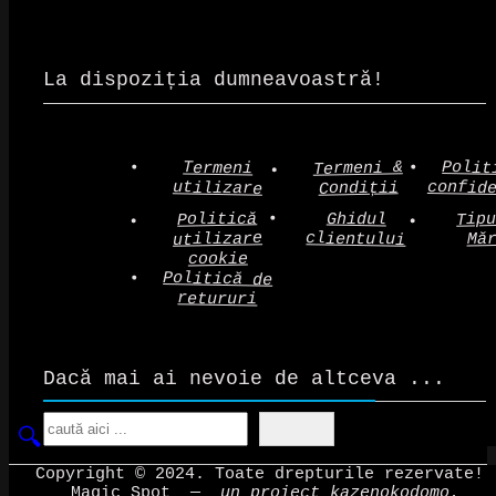
La dispoziția dumneavoastră!
Polit
Termeni &
Termeni
confid
utilizare
Condiții
Politică
Tip
Ghidul
clientului
utilizare
Mă
cookie
Politică de
retururi
Dacă mai ai nevoie de altceva ...
Search
Copyright © 2024. Toate drepturile rezervate!
Magic Spot
—
un proiect kazenokodomo.