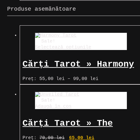
inițial
curent
a
este:
Produse asemănătoare
fost:
58,00 lei.
60,00 lei.
Sale!
Selectează opțiunile
Cărți Tarot » Harmony
Tarot
Interval
Preț:
55,00
lei
–
99,00
lei
de
prețuri:
55,00 lei
până
Sale!
la
Adaugă în coș
99,00 lei
Cărți Tarot » The
Unveiled Tarot
Prețul
Prețul
Preț:
70,00
lei
65,00
lei