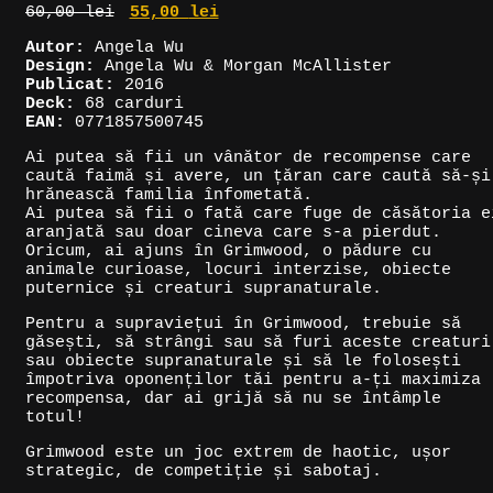
Prețul
Prețul
60,00
lei
55,00
lei
inițial
curent
Autor:
Angela Wu
a
este:
Design:
Angela Wu & Morgan McAllister
fost:
55,00 lei.
Publicat:
2016
60,00 lei.
Deck:
68 carduri
EAN:
0771857500745
Ai putea să fii un vânător de recompense care
caută faimă și avere, un țăran care caută să-și
hrănească familia înfometată.
Ai putea să fii o fată care fuge de căsătoria e
aranjată sau doar cineva care s-a pierdut.
Oricum, ai ajuns în Grimwood, o pădure cu
animale curioase, locuri interzise, obiecte
puternice și creaturi supranaturale.
Pentru a supraviețui în Grimwood, trebuie să
găsești, să strângi sau să furi aceste creaturi
sau obiecte supranaturale și să le folosești
împotriva oponenților tăi pentru a-ți maximiza
recompensa, dar ai grijă să nu se întâmple
totul!
Grimwood este un joc extrem de haotic, ușor
strategic, de competiție și sabotaj.