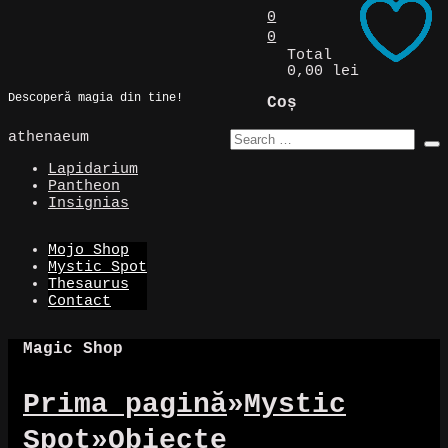
Skip
0
to
0
Magic Spot
content
Total
0,00 lei
Descoperă magia din tine!
Coș
athenaeum
Lapidarium
Pantheon
Insignias
Mojo Shop
Mystic Spot
Thesaurus
Contact
Magic Shop
Prima pagină
»
Mystic
Spot
»
Obiecte