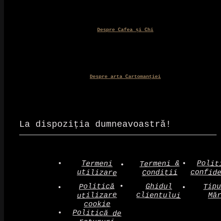
Despre Cafea și Chi
Despre arta Cartomanției
La dispoziția dumneavoastră!
Polit
Termeni &
Termeni
confid
utilizare
Condiții
Politică
Tip
Ghidul
clientului
utilizare
Mă
cookie
Politică de