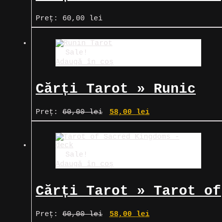
Tarot
Preț:
60,00
lei
Sale!
Adaugă în coș
Cărți Tarot » Runic
Tarot
Prețul
Prețul
Preț:
60,00
lei
58,00
lei
inițial
curent
a
este:
fost:
58,00 lei.
60,00 lei.
Sale!
Adaugă în coș
Cărți Tarot » Tarot of
Sacred Kingdoms
Prețul
Prețul
Preț:
60,00
lei
58,00
lei