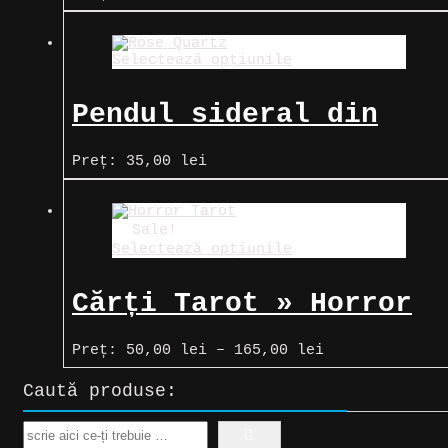
inițial
curent
a
este:
fost:
65,00 lei.
Selectează opțiunile
70,00 lei.
Pendul sideral din
cuarț roz
Preț:
35,00
lei
Sale!
Selectează opțiunile
Cărți Tarot » Horror
Tarot
Interval
Preț:
50,00
lei
–
165,00
lei
de
prețuri:
Caută produse:
50,00 lei
până
la
Search