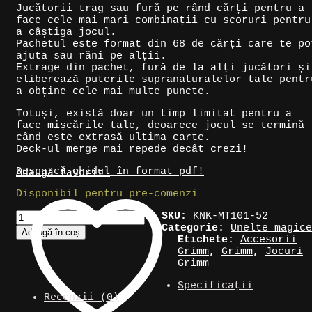
Jucătorii trag sau fură pe rând cărți pentru a
face cele mai mari combinații cu scoruri pentru
a câștiga jocul.
Pachetul este format din 68 de cărți care te po
ajuta sau răni pe alții.
Extrage din pachet, fură de la alți jucători și
eliberează puterile supranaturalelor tale pentr
a obține cele mai multe puncte.
Totuși, există doar un timp limitat pentru a
face mișcările tale, deoarece jocul se termină
când este extrasă ultima carte.
Deck-ul merge mai repede decât crezi!
Descarcă ghidul în format pdf!
Adaugă favorit!
Disponibil pentru pre-comenzi
Cantitate
SKU:
KNK-MT101-52
Cărți
Categorie:
Unelte magice
Adaugă în coș
joc
Etichete:
Accesorii
strategie
Grimm
,
Grimm
,
Jocuri
»
Grimm
Grimwood:
Specificații
A
Recenzii (0)
Slightly
Strategic,