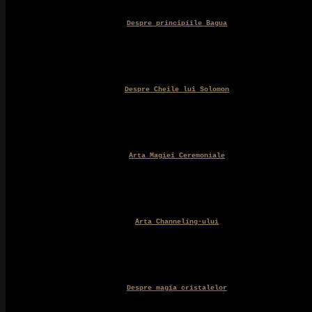
Despre principiile Bagua
Despre Cheile lui Solomon
Arta Magiei Ceremoniale
Arta Channeling-ului
Despre magia cristalelor