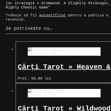
joc strategie » Grimwood: A Slightly Strategic,
Highly Chaotic Game”
Trebuie să fii
autentificat
pentru a publica o
recenzie.
Se potrivește cu…
Adaugă în coș
Cărți Tarot » Heaven &
Earth Tarot
Preț:
60,00
lei
Adaugă în coș
Cărți Tarot » Wildwood