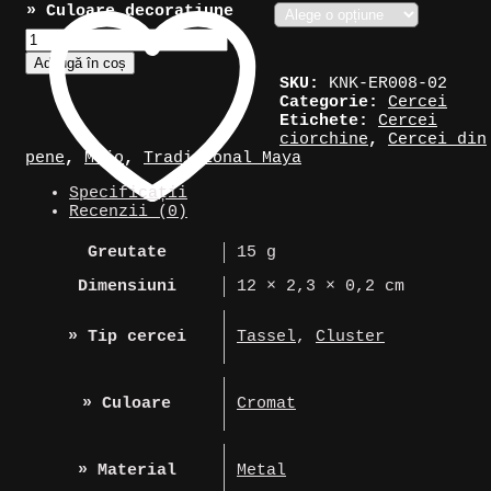
» Culoare decorațiune
Cantitate
Cercei
Adaugă în coș
în
SKU:
KNK-ER008-02
stil
Categorie:
Cercei
Mayaș
Etichete:
Cercei
din
ciorchine
,
Cercei din
pene
pene
,
Mojo
,
Tradițional Maya
și
metal
Specificații
Recenzii (0)
Greutate
15 g
Dimensiuni
12 × 2,3 × 0,2 cm
» Tip cercei
Tassel
,
Cluster
» Culoare
Cromat
» Material
Metal