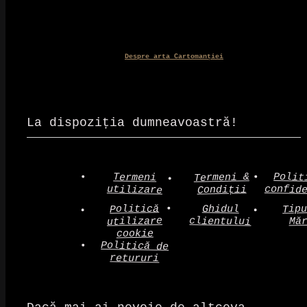
Despre arta Cartomanției
La dispoziția dumneavoastră!
Polit
Termeni &
Termeni
confid
utilizare
Condiții
Politică
Tip
Ghidul
clientului
utilizare
Mă
cookie
Politică de
retururi