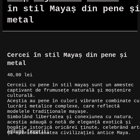
în stil Mayaș din pene și
metal
Cercei în stil Mayaș din pene și
metal
40,00
lei
Cerceii cu pene în stil mayaș sunt un amestec
captivant de frumusețe naturală și moștenire
culturală.
Aceștia au pene în culori vibrante combinate cu
lucrări metalice complexe, care reflectă
modelele tradiționale mayașe.
Simbolând libertatea și conexiunea cu natura,
aceștia adaugă o notă de eleganță exotică și
bogăție istorică oricărei ținute, celebrând art
Adaugă favorit!
și spiritualitatea civilizației antice Maya.