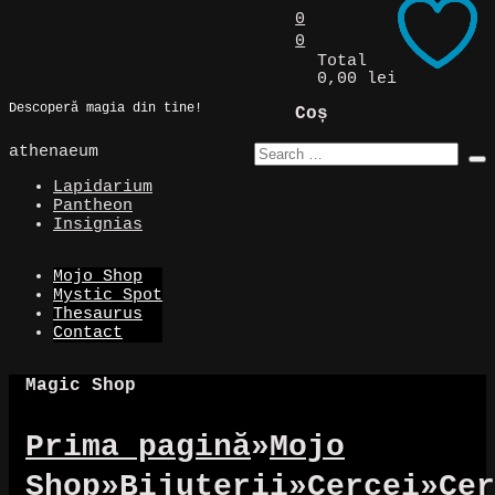
Skip
0
to
0
Magic Spot
content
Total
0,00 lei
Descoperă magia din tine!
Coș
athenaeum
Lapidarium
Pantheon
Insignias
Mojo Shop
Mystic Spot
Thesaurus
Contact
Magic Shop
Prima pagină
»
Mojo
Shop
»
Bijuterii
»
Cercei
»
Cer