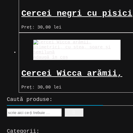
Cercei negri cu pisici
în leagăn
Preț:
30,00
lei
Adaugă în coș
Cercei Wicca arămii,
asimetrici, cu stea,
Preț:
30,00
lei
soare și semilună
Caută produse:
Search
Categorii: