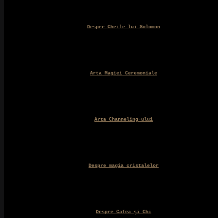
Despre Cheile lui Solomon
Arta Magiei Ceremoniale
Arta Channeling-ului
Despre magia cristalelor
Despre Cafea și Chi