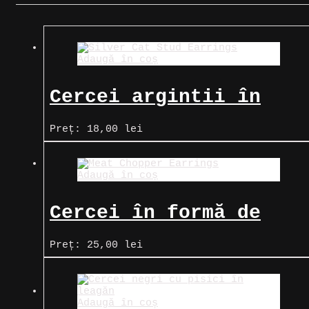
Adaugă în coș
Cercei argintii în
formă de pisică
Preț:
18,00
lei
Adaugă în coș
Cercei în formă de
satâr însângerat
Preț:
25,00
lei
Adaugă în coș