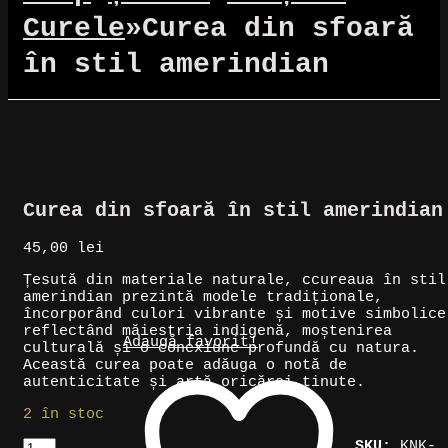
Curele
»
Curea din sfoară
în stil amerindian
Curea din sfoară în stil amerindian
45,00
lei
Țesută din materiale naturale, ccureaua în stil
amerindian prezintă modele tradiționale,
încorporând culori vibrante și motive simbolice
reflectând măiestria indigenă, moștenirea
Adaugă favorit!
culturală și o conexiune profundă cu natura.
Această curea poate adăuga o notă de
autenticitate și artă oricărei ținute.
2 în stoc
Cantitate
SKU:
KNK-