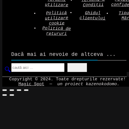
confid
utilizare
Condiții
Politică
Tip
Ghidul
clientului
utilizare
Mă
cookie
Politică de
retururi
Dacă mai ai nevoie de altceva ...
Search
Copyright © 2024. Toate drepturile rezervate!
Magic Spot
—
un proiect kazenokodomo.