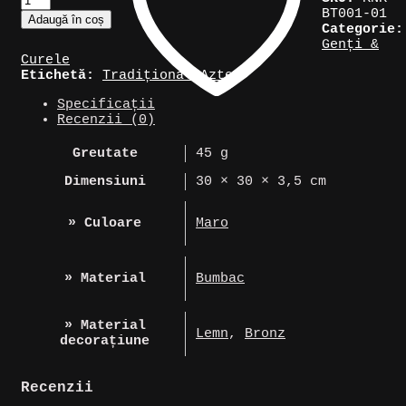
Curea
BT001-01
Adaugă în coș
din
Categorie:
sfoară
Genți &
în
Curele
stil
Etichetă:
Tradițional Aztec
amerindian
Specificații
Recenzii (0)
Greutate
45 g
Dimensiuni
30 × 30 × 3,5 cm
» Culoare
Maro
» Material
Bumbac
» Material
Lemn
,
Bronz
decorațiune
Recenzii