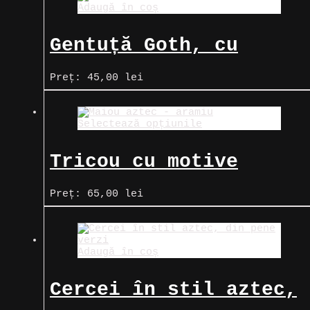
Adaugă în coș
Gentuță Goth, cu
elemente Wicca
Preț:
45,00
lei
Selectează opțiunile
Tricou cu motive
tradiționale aztece,
Preț:
65,00
lei
arămii
Adaugă în coș
Cercei în stil aztec,