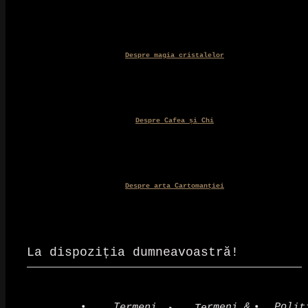
Despre magia cristalelor
Despre Cafea și Chi
Despre arta Cartomanției
La dispoziția dumneavoastră!
Polit
Termeni &
Termeni