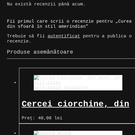
Nu există recenzii până acum.
Fii primul care scrii o recenzie pentru „Curea
din sfoară în stil amerindian”
Trebuie să fii
autentificat
pentru a publica o
recenzie.
Produse asemănătoare
Selectează opțiunile
Cercei ciorchine, din
pene, în stil aztec
Preț:
40,00
lei