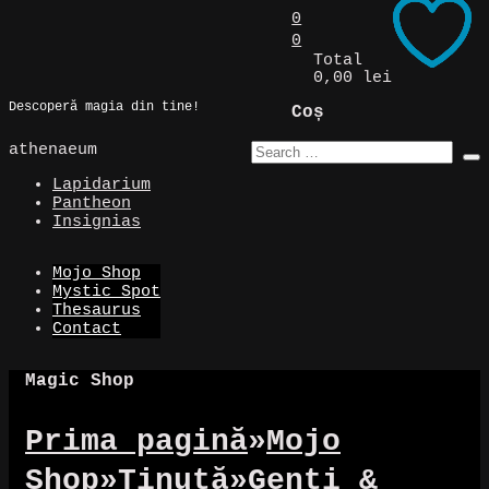
Skip
0
to
0
Magic Spot
content
Total
0,00 lei
Descoperă magia din tine!
Coș
athenaeum
Lapidarium
Pantheon
Insignias
Mojo Shop
Mystic Spot
Thesaurus
Contact
Magic Shop
Prima pagină
»
Mojo
Shop
»
Ținută
»
Genți &