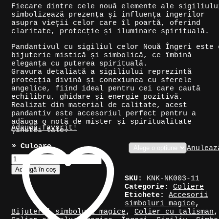
Fiecare dintre cele nouă elemente ale sigiliulu
simbolizează prezența și influența îngerilor
asupra vieții celor care îl poartă, oferind
claritate, protecție și iluminare spirituală.
Pandantivul cu sigiliul celor Nouă Îngeri este 
bijuterie mistică și simbolică, ce îmbină
eleganța cu puterea spirituală.
Gravura detaliată a sigiliului reprezintă
protecția divină și conexiunea cu sferele
angelice, fiind ideal pentru cei care caută
echilibru, ghidare și energie pozitivă.
Realizat din material de calitate, acest
pandantiv este accesoriul perfect pentru a
adăuga o notă de mister și spiritualitate
Adaugă favorit!
ținutei tale.
» Culoare
Anuleaz
Cantitate
Colier
Adaugă în coș
pandantiv
SKU:
KNK-NK003-11
cu
Categorie:
Coliere
Sigiliul
Etichete:
Accesorii
Ordinului
simboluri magice
,
Celor
Bijuterii simboluri magice
,
Colier cu talisman
,
Noua