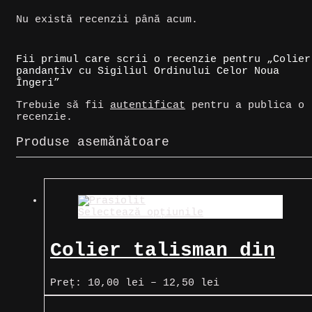
Nu există recenzii până acum.
Fii primul care scrii o recenzie pentru „Colier
pandantiv cu Sigiliul Ordinului Celor Noua
Îngeri”
Trebuie să fii
autentificat
pentru a publica o
recenzie.
Produse asemănătoare
Selectează opțiunile
Colier talisman din
Prasiolit (cuarț verde
Interval
Preț:
10,00
lei
–
12,50
lei
de
clar)
prețuri: