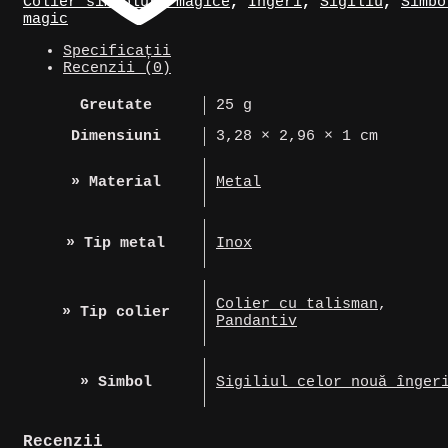
Colier simboluri magice
,
Îngeri
,
Sigiliu
,
Simbo
Îngeri
magic
Specificații
Recenzii (0)
Greutate
25 g
Dimensiuni
3,28 × 2,96 × 1 cm
» Material
Metal
» Tip metal
Inox
Colier cu talisman
,
» Tip colier
Pandantiv
» Simbol
Sigiliul celor nouă înger
Recenzii