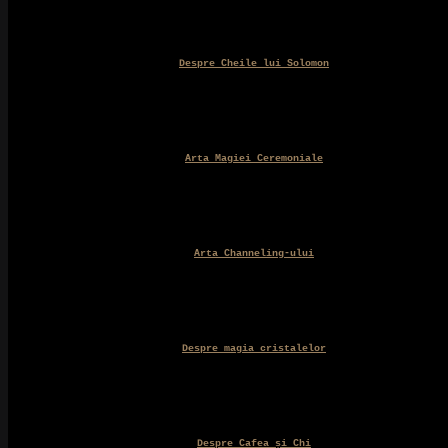
Despre Cheile lui Solomon
Arta Magiei Ceremoniale
Arta Channeling-ului
Despre magia cristalelor
Despre Cafea și Chi