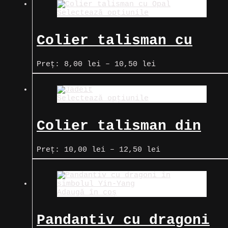
10,00 lei
Selectează opțiunile
până
la
12,50 lei
Colier talisman cu
Opal
Interval
Preț:
8,00
lei
–
10,50
lei
de
prețuri:
8,00 lei
Selectează opțiunile
până
la
10,50 lei
Colier talisman din
Jadeit
Interval
Preț:
10,00
lei
–
12,50
lei
de
prețuri:
10,00 lei
până
Adaugă în coș
la
12,50 lei
Pandantiv cu dragoni