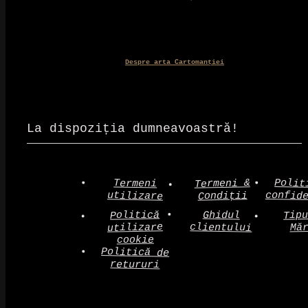
Despre arta Cartomanției
La dispoziția dumneavoastră!
Polit
Termeni &
Termeni
confid
utilizare
Condiții
Politică
Tip
Ghidul
clientului
utilizare
Mă
cookie
Politică de
retururi