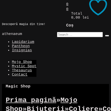
Skip
0
to
0
Magic Spot
content
Total
0,00 lei
Descoperă magia din tine!
Coș
athenaeum
Lapidarium
Pantheon
Insignias
Mojo Shop
Mystic Spot
Thesaurus
Contact
Magic Shop
Prima pagină
»
Mojo
Shop
»
Bijuterii
»
Coliere
»
Co