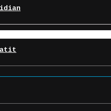
idian
atit