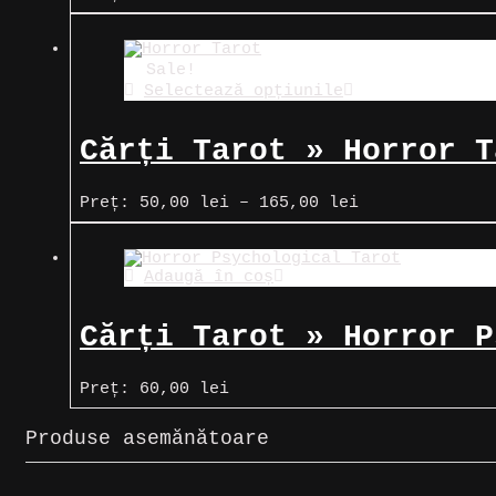
de
prețuri:
47,00 lei
până
Sale!
la
Selectează opțiunile
99,00 lei
Cărți Tarot » Horror T
Interval
Preț:
50,00
lei
–
165,00
lei
de
prețuri:
50,00 lei
Adaugă în coș
până
la
165,00 lei
Cărți Tarot » Horror P
Preț:
60,00
lei
Produse asemănătoare