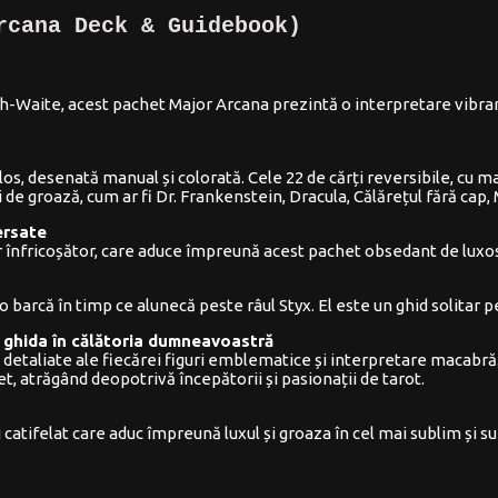
rcana Deck & Guidebook)
h-Waite, acest pachet Major Arcana prezintă o interpretare vibrant
, desenată manual și colorată. Cele 22 de cărți reversibile, cu mar
e groază, cum ar fi Dr. Frankenstein, Dracula, Călărețul fără cap, 
versate
 dar înfricoșător, care aduce împreună acest pachet obsedant de luxo
 barcă în timp ce alunecă peste râul Styx. El este un ghid solitar p
vă ghida în călătoria dumneavoastră
ții detaliate ale fiecărei figuri emblematice și interpretare maca
et, atrăgând deopotrivă începătorii și pasionații de tarot.
catifelat care aduc împreună luxul și groaza în cel mai sublim și su