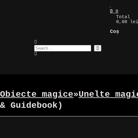
0
0
Total
0,00 le
Coș
Obiecte magice
»
Unelte magi
& Guidebook)