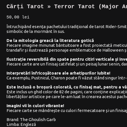
Cărți Tarot » Terror Tarot (Major A
50,00
lei
Întruchipând esența pachetului tradițional de tarot Rider-Smit
simbolic de la mormânt în sus.
De la mitologia greacă la literatura gotică
Fiecare imagine minunat bântuitoare a fost proiectată meticulos
trandafir și ilustrează personaje emblematice de Halloween și d
Ilustrație reversibilă din spate pentru citiri verticale și in
Fiecare carte are un finisaj catifelat și un peisaj lunar senin,
Interpretări înfricoșătoare ale arhetipurilor iubite!
Ca exemplu, Pustnicul, Charon poate fi văzut stând singur într-o
Este inclusă o broșură colorată, cu finisaj mat, pentru a 
Este inclus un ghid color de 82 de pagini, care conține explica
libertăților artistice pe care le-am luat în crearea acestui pach
Imagini vii în culori vibrante!
Fiecare carte se mândrește cu culori fermecatoare și un finisaj 
Brand: The Ghoulish Garb
Limba: Engleză