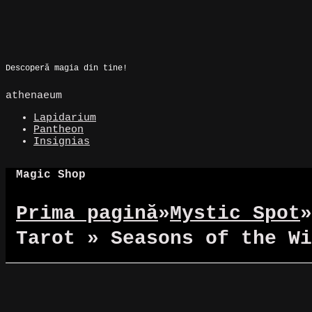
Skip
to
Magic Spot
content
Descoperă magia din tine!
athenaeum
Lapidarium
Pantheon
Insignias
Magic Shop
Prima pagină
»
Mystic Spot
»
Tarot » Seasons of the Wi