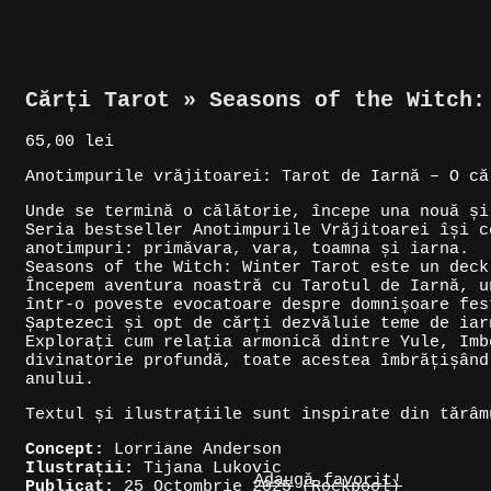
Cărți Tarot » Seasons of the Witch:
65,00
lei
Anotimpurile vrăjitoarei: Tarot de Iarnă – O că
Unde se termină o călătorie, începe una nouă și
Seria bestseller Anotimpurile Vrăjitoarei își c
anotimpuri: primăvara, vara, toamna și iarna.
Seasons of the Witch: Winter Tarot este un deck
Începem aventura noastră cu Tarotul de Iarnă, u
într-o poveste evocatoare despre domnișoare fes
Șaptezeci și opt de cărți dezvăluie teme de iar
Explorați cum relația armonică dintre Yule, Imb
divinatorie profundă, toate acestea îmbrățișând
anului.
Textul și ilustrațiile sunt inspirate din tărâm
Concept:
Lorriane Anderson
Ilustrații:
Tijana Lukovic
Adaugă favorit!
Publicat:
25 Octombrie 2025 (Rockpool)