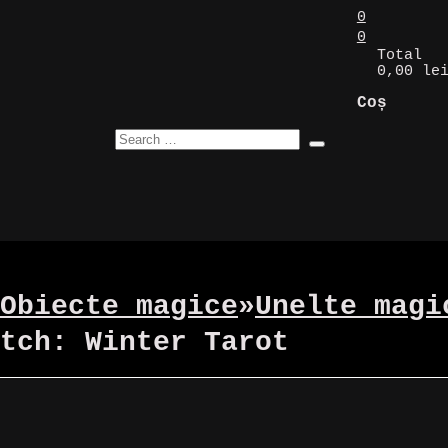
0
0
Total
0,00 le
Coș
Obiecte magice
»
Unelte magi
tch: Winter Tarot