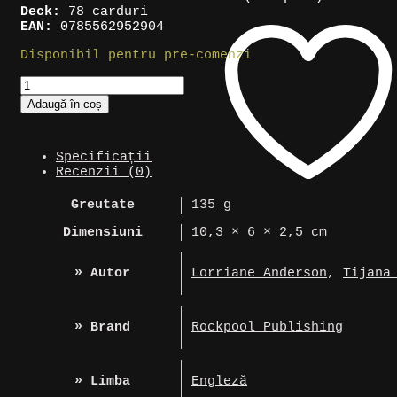
Deck:
78 carduri
EAN:
0785562952904
Disponibil pentru pre-comenzi
Cantitate
Cărți
Adaugă în coș
Tarot
»
Seasons
Specificații
of
Recenzii (0)
the
Witch:
Winter
Greutate
135 g
Tarot
Dimensiuni
10,3 × 6 × 2,5 cm
» Autor
Lorriane Anderson
,
Tijana
» Brand
Rockpool Publishing
» Limba
Engleză