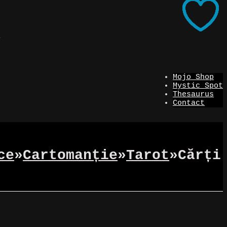
i
Mojo Shop
Mystic Spot
Thesaurus
Contact
ce
»
Cartomanție
»
Tarot
»
Cărți