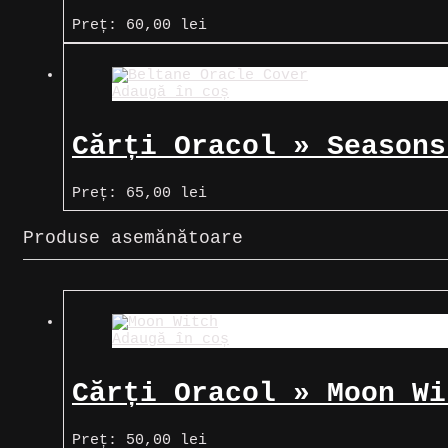
Preț:
60,00
lei
Adaugă în coș
Cărți Oracol » Seasons
Preț:
65,00
lei
Produse asemănătoare
Adaugă în coș
Cărți Oracol » Moon Wi
Preț:
50,00
lei