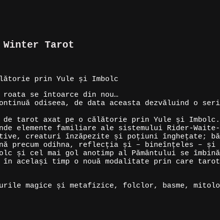
 Winter Tarot
lătorie prin Yule și Imbolc
 roata se întoarce din nou…
ontinuă odiseea, de data aceasta dezvăluind o seri
 de tarot axat pe o călătorie prin Yule și Imbolc.
nde elemente familiare ale sistemului Rider-Waite-
tive, creaturi înzăpezite și poțiuni înghețate; bă
nă precum odihna, reflecția și – bineînțeles – și 
olc și cel mai gol anotimp al Pământului se îmbină
 în același timp o nouă modalitate prin care tarot
urile magice și metafizice, folclor, basme, mitolo