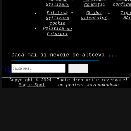
confid
utilizare
Condiții
Politică
Tip
Ghidul
clientului
utilizare
Mă
cookie
Politică de
retururi
Dacă mai ai nevoie de altceva ...
Search
Copyright © 2024. Toate drepturile rezervate!
Magic Spot
—
un proiect kazenokodomo.