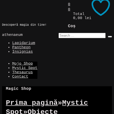
Skip
0
to
0
Magic Spot
content
Total
0,00 lei
Descoperă magia din tine!
Coș
athenaeum
Lapidarium
Pantheon
Insignias
Mojo Shop
Mystic Spot
Thesaurus
Contact
Magic Shop
Prima pagină
»
Mystic
Spot
»
Obiecte