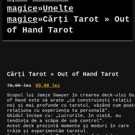
magice
»
Unelte
magice
»
Cărți Tarot » Out
of Hand Tarot
Reduceri!
Cărți Tarot » Out of Hand Tarot
Prețul
Prețul
70,00
lei
65,00
lei
inițial
curent
Scopul lui Jamie Sawyer în crearea deck-ului Ou
a
este:
of Hand este să arate „că construiești relații
fost:
65,00 lei.
noi și mai profunde cu tarotul, văzând cum poat
70,00 lei.
relaționa cu experiența ta personală”.
Ghidul începe cu: „Lucrurile, în viață, au
tendința de a scăpa de sub control”.
Acest deck prezintă momente și moduri în care
trăim și experimentăm tarotul.