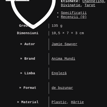
Tarot
Etichete:
Channeling
,
»
Divinație
,
Tarot
Out
Specificații
of
Recenzii (0)
Hand
Tarot
Greutate
135 g
Dimensiuni
10,5 × 7 × 3 cm
» Autor
Jamie Sawyer
» Brand
Anima Mundi
» Limba
Engleză
» Format
de buzunar
» Material
Plastic
,
Hârtie