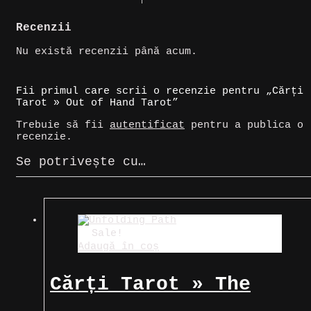
Recenzii
Nu există recenzii până acum.
Fii primul care scrii o recenzie pentru „Cărți
Tarot » Out of Hand Tarot”
Trebuie să fii
autentificat
pentru a publica o
recenzie.
Se potrivește cu…
Sale!
Adaugă în coș
Cărți Tarot » The
Unfolding Path