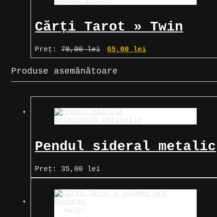
Adaugă în coș
Cărți Tarot » Twin
Flame: Awakened Path
Prețul
Prețul
Preț:
70,00
lei
65,00
lei
inițial
curent
Tarot
a
este:
Produse asemănătoare
fost:
65,00 lei.
70,00 lei.
Selectează opțiunile
Pendul sideral metalic
spirală
Preț:
35,00
lei
Sale!