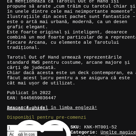
Ea menționează că Tarotul Out of Hand își
propune să arate „cum trăim cu tarotul chiar și
în unele dintre cele mai neimportante momente”.
Ilustrațiile din acest pachet sunt fantastice –
este o artă mai urbană, modernă, ca un desen
grafic elegant.
Este foarte original și inteligent, deoarece
combină un mod foarte particular de a reprezent
fiecare Arcana, cu elemente ale Tarotului
tradițional.
Tarotul Out of Hand urmează reprezentările
standard RWS pentru costume, arcane majore și
cărți de judecată.
Chiar dacă acesta este un deck contemporan, ea 
făcut acest lucru pentru a se asigura că este
cât mai ușor de utilizat.
Publicat în 2022
EAN: 5445659036447
Descarcă ghidul în limba engleză!
Adaugă favorit!
Disponibil pentru pre-comenzi
Cantitate
SKU:
KNK-MT001-52
Cărți
Categorie:
Unelte magice
Adaugă în coș