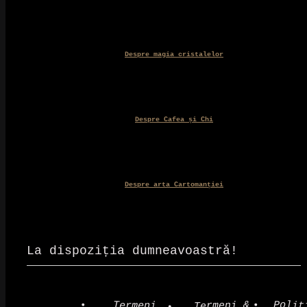
Despre magia cristalelor
Despre Cafea și Chi
Despre arta Cartomanției
La dispoziția dumneavoastră!
Polit
Termeni &
Termeni