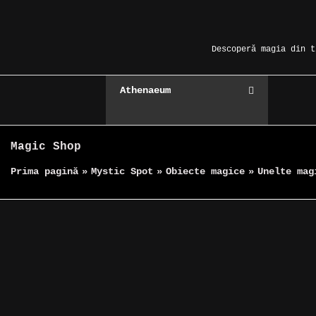
Skip
Magic Spot
to
content
Descoperă magia din t
Athenaeum
Magic Shop
Prima pagină
»
Mystic Spot
»
Obiecte magice
»
Unelte mag