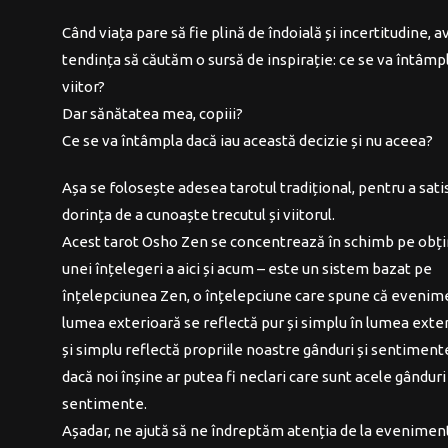
Când viața pare să fie plină de îndoială și incertitudine, 
tendința să căutăm o sursă de inspirație: ce se va întâmpl
viitor?
Dar sănătatea mea, copiii?
Ce se va întâmpla dacă iau această decizie și nu aceea?
Așa se folosește adesea tarotul tradițional, pentru a sat
dorința de a cunoaște trecutul și viitorul.
Acest tarot Osho Zen se concentrează în schimb pe obț
unei înțelegeri a aici și acum – este un sistem bazat pe
înțelepciunea Zen, o înțelepciune care spune că evenim
lumea exterioară se reflectă pur și simplu în lumea exte
și simplu reflectă propriile noastre gânduri și sentimente
dacă noi înșine ar putea fi neclari care sunt acele gânduri 
sentimente.
Așadar, ne ajută să ne îndreptăm atenția de la evenimen