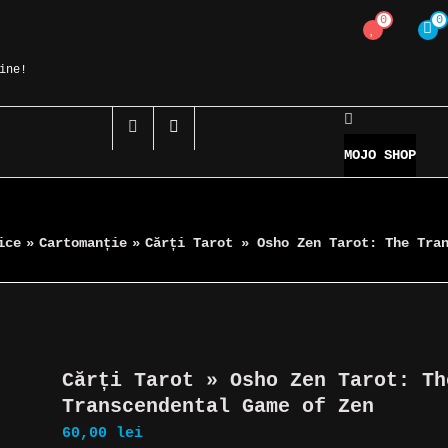
0
0
ine!
MOJO SHOP
ice
»
Cartomanție
»
Cărți Tarot » Osho Zen Tarot: The Tra
Cărți Tarot » Osho Zen Tarot: Th
Transcendental Game of Zen
60,00
lei