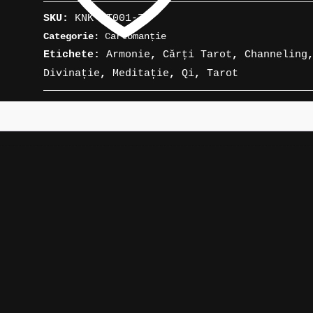
»
SKU:
KNK-MT001-79
Osho
Categorie:
Cartomanție
Zen
Etichete:
Armonie
,
Cărți Tarot
,
Channeling
Tarot:
Divinație
,
Meditație
,
Qi
,
Tarot
The
Transcendental
Game
of
Zen