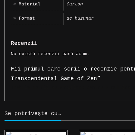
» Material
Carton
» Format
de buzunar
Recenzii
Nu există recenzii până acum.
Fii primul care scrii o recenzie pent
Transcendental Game of Zen”
Trebuie să fii
autentificat
pentru a publica o
Se potrivește cu…