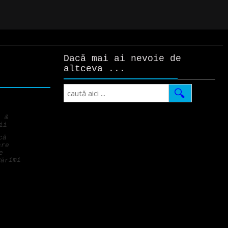
Dacă mai ai nevoie de
altceva ...
Search
i &
ii
că
are
e
Mărimi