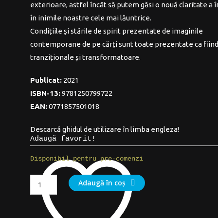
exterioare, astfel încât să putem găsi o nouă claritate a î
în inimile noastre cele mai lăuntrice.
Condițiile și stările de spirit prezentate de imaginile
contemporane de pe cărți sunt toate prezentate ca fiind
tranziționale și transformatoare.
Publicat:
2021
ISBN-13:
9781250799722
EAN:
0771857501018
Descarcă ghidul de utilizare în limba engleza!
Adaugă favorit!
Disponibil pentru pre-comenzi
Cantitate
Adaugă în coș
Cărți
Tarot