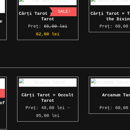
SALE!
Cărți Tarot » The Sufi
Cărți Tarot » T
Tarot
the Divin
e
Preț:
65,00
lei
Preț:
60,0
Prețul
Prețul
62,00
lei
inițial
curent
a
este:
fost:
62,00 lei.
65,00 lei.
Cărți Tarot » Occult
Arcanum Ta
Tarot
of
Preț:
48,00
lei
–
Preț:
60,0
Interval
95,00
lei
ul
de