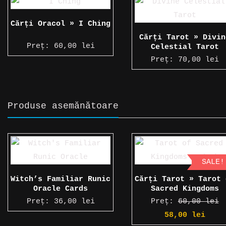
Cărți Oracol » I Ching
Cărți Tarot » Divin
Preț:
60,00
lei
Celestial Tarot
Preț:
70,00
lei
Produse asemănătoare
SALE!
Witch’s Familiar Runic
Cărți Tarot » Tarot 
Oracle Cards
Sacred Kingdoms
Preț:
36,00
lei
Preț:
60,00
lei
Prețul
Preț
58,00
lei