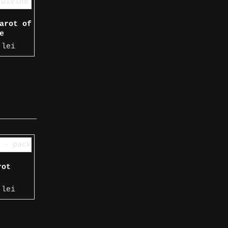
arot of
e
0
lei
rot
0
lei