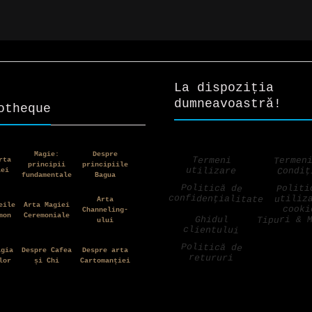
nt
prețuri:
:
48,00 lei
0 lei.
până
la
95,00 lei
La dispoziția
dumneavoastră!
otheque
Magie:
Despre
Termen
Termeni
rta
principii
principiile
utilizare
Condiț
iei
fundamentale
Bagua
Politică de
Politi
confidențialitate
utiliz
Arta
eile
Arta Magiei
cooki
Channeling-
mon
Ceremoniale
Tipuri & 
Ghidul
ului
clientului
Politică de
agia
Despre Cafea
Despre arta
retururi
lor
și Chi
Cartomanției