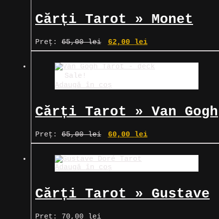
Cărți Tarot » Monet
Tarot
Prețul
Prețul
Preț:
65,00
lei
62,00
lei
inițial
curent
a
este:
fost:
62,00 lei.
65,00 lei.
Sale!
Adaugă în coș
Cărți Tarot » Van Gogh
Tarot
Prețul
Prețul
Preț:
65,00
lei
60,00
lei
inițial
curent
a
este:
fost:
60,00 lei.
Adaugă în coș
65,00 lei.
Cărți Tarot » Gustave
Doré Tarot
Preț:
70,00
lei