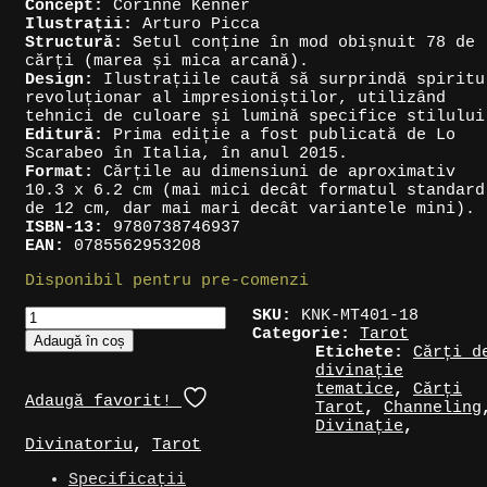
Concept:
Corinne Kenner
Ilustrații:
Arturo Picca
Structură:
Setul conține în mod obișnuit 78 de
cărți (marea și mica arcană).
Design:
Ilustrațiile caută să surprindă spiritu
revoluționar al impresioniștilor, utilizând
tehnici de culoare și lumină specifice stilului
Editură:
Prima ediție a fost publicată de Lo
Scarabeo în Italia, în anul 2015.
Format:
Cărțile au dimensiuni de aproximativ
10.3 x 6.2 cm (mai mici decât formatul standard
de 12 cm, dar mai mari decât variantele mini).
ISBN-13:
9780738746937
EAN:
0785562953208
Disponibil pentru pre-comenzi
Cantitate
SKU:
KNK-MT401-18
Cărți
Categorie:
Tarot
Adaugă în coș
Tarot
Etichete:
Cărți d
»
divinație
Impressionist
tematice
,
Cărți
Adaugă favorit!
Tarot
Tarot
,
Channeling
Divinație
,
Divinatoriu
,
Tarot
Specificații