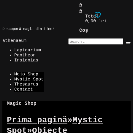
Skip
0
to
0
Magic Spot
content
Total
0,00 lei
Descoperă magia din tine!
Coș
athenaeum
Lapidarium
Pantheon
Insignias
Mojo Shop
Mystic Spot
Thesaurus
Contact
Magic Shop
Prima pagină
»
Mystic
Spot
»
Obiecte