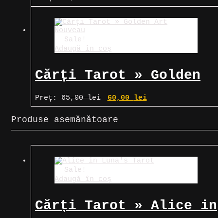
Sale!
Adaugă în coș
Cărți Tarot » Golden
Art Nouveau
Prețul
Prețul
Preț:
65,00
lei
60,00
lei
inițial
curent
a
este:
Produse asemănătoare
fost:
60,00 lei.
65,00 lei.
Sale!
Adaugă în coș
Cărți Tarot » Alice in