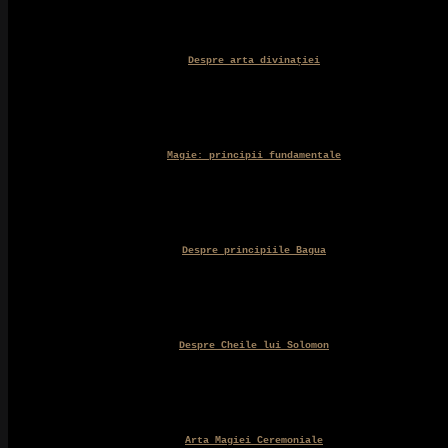
Despre arta divinației
Magie: principii fundamentale
Despre principiile Bagua
Despre Cheile lui Solomon
Arta Magiei Ceremoniale