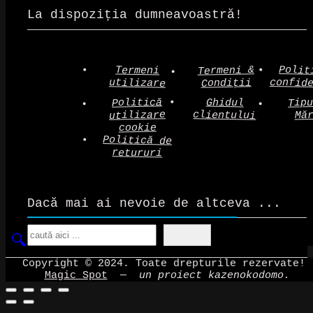
La dispoziția dumneavoastră!
Polit
Termeni &
Termeni
confid
utilizare
Condiții
Politică
Tip
Ghidul
clientului
utilizare
Mă
cookie
Politică de
retururi
Dacă mai ai nevoie de altceva ...
Search
Copyright © 2024. Toate drepturile rezervate!
Magic Spot
—
un proiect kazenokodomo.