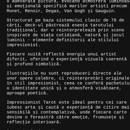
o adevărată pictură, evocând atmosfera luminoas
și emoțională specifică marilor artiști precum
Monet, Renoir, Degas, Van Gogh și Gauguin.
Structurat pe baza sistemului clasic de 78 de
cărți, deck-ul păstrează esența tarotului
tradițional, dar o reinterpretează prin scene
inspirate de viața cotidiană, natură și jocul
luminii – elemente definitorii ale stilului
impresionist.
Fiecare suită reflectă energia unui artist
diferit, oferind o experiență vizuală coerentă
și profund simbolică.
Ilustrațiile nu sunt reproduceri directe ale
unor opere celebre, ci reinterpretări originale
în stil impresionist, ceea ce conferă pachetulu
o identitate unică și o atmosferă visătoare,
aproape poetică.
Impressionist Tarot este ideal pentru cei care
iubesc arta și caută o experiență de citire mai
sensibilă și contemplativă, unde fiecare carte
devine o fereastră către emoție, frumusețe și
reflecție interioară.