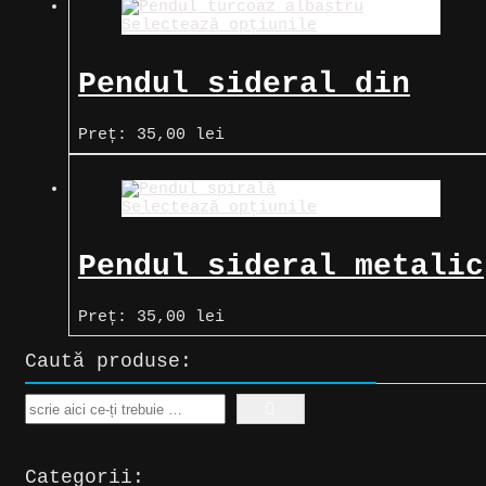
Selectează opțiunile
Pendul sideral din
turcoaz albastru
Preț:
35,00
lei
Selectează opțiunile
Pendul sideral metalic
spirală
Preț:
35,00
lei
Caută produse:
Search
Categorii: