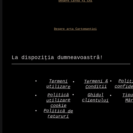
Despre Cafea și Chi
Despre arta Cartomanției
La dispoziția dumneavoastră!
Polit
Termeni &
Termeni
confid
utilizare
Condiții
Politică
Tip
Ghidul
clientului
utilizare
Mă
cookie
Politică de
retururi