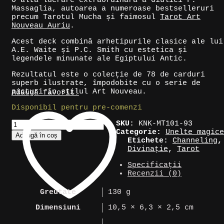
O altă lucrare extraordinară a Giuliei F.
Massaglia, autoarea a numeroase bestselleruri
precum Tarotul Mucha și faimosul
Tarot Art
Nouveau Auriu
.
Acest deck combină arhetipurile clasice ale lui
A.E. Waite și P.C. Smith cu estetica și
legendele minunate ale Egiptului Antic.
Rezultatul este o colecție de 78 de carduri
superb ilustrate, împodobite cu o serie de
picturi în stilul Art Nouveau.
Adaugă favorit!
Disponibil pentru pre-comenzi
Cantitate
SKU:
KNK-MT101-93
Cărți
Categorie:
Unelte magice
Adaugă în coș
tarot
Etichete:
Channeling
,
»
Divinație
,
Tarot
Egyptian
Specificații
Art
Recenzii (0)
Nouveau
Greutate
130 g
Dimensiuni
10,5 × 6,3 × 2,5 cm