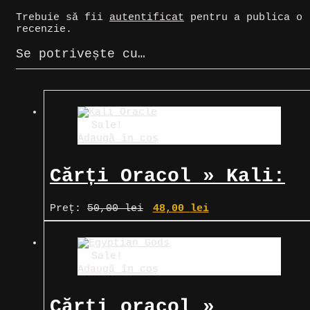
Trebuie să fii
autentificat
pentru a publica o
recenzie.
Se potrivește cu…
Sale!
Adaugă în coș
Cărți Oracol » Kali:
Ferocitate și
Prețul
Prețul
Preț:
50,00
lei
48,00
lei
inițial
curent
Protecție Supremă de
a
este:
fost:
48,00 lei.
la Mama Divină
50,00 lei.
Sale!
Adaugă în coș
Cărți oracol »