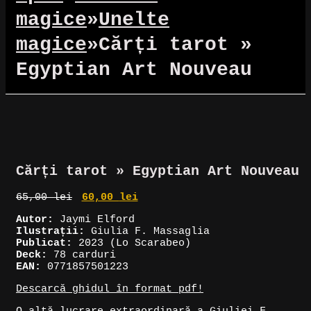
magice
»
Unelte
magice
»
Cărți tarot »
Egyptian Art Nouveau
Reduceri!
Cărți tarot » Egyptian Art Nouveau
Prețul
Prețul
65,00
lei
60,00
lei
inițial
curent
Autor:
Jaymi Elford
a
este:
Ilustrații:
Giulia F. Massaglia
fost:
60,00 lei.
Publicat:
2023 (Lo Scarabeo)
65,00 lei.
Deck:
78 carduri
EAN:
0771857501223
Descarcă ghidul în format pdf!