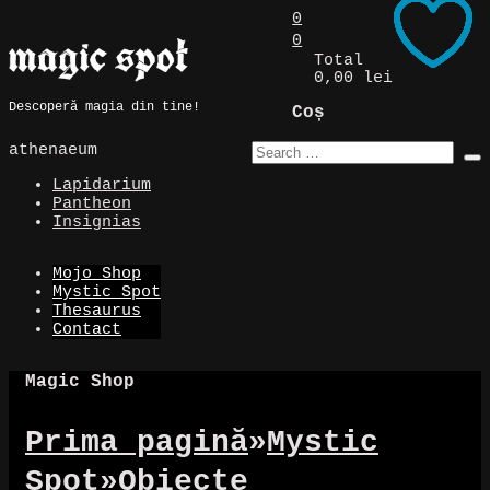
Skip
0
to
0
Magic Spot
content
Total
0,00 lei
Descoperă magia din tine!
Coș
athenaeum
Lapidarium
Pantheon
Insignias
Mojo Shop
Mystic Spot
Thesaurus
Contact
Magic Shop
Prima pagină
»
Mystic
Spot
»
Obiecte