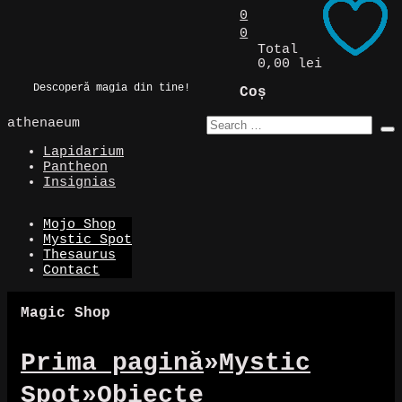
Skip
0
to
0
Magic Spot
content
Total
0,00 lei
Descoperă magia din tine!
Coș
athenaeum
Lapidarium
Pantheon
Insignias
Mojo Shop
Mystic Spot
Thesaurus
Contact
Magic Shop
Prima pagină
»
Mystic
Spot
»
Obiecte