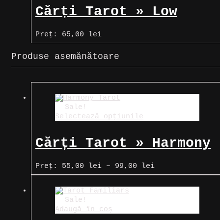
Cărți Tarot » Low
Scare Tarot
Preț:
65,00
lei
Produse asemănătoare
Sale!
Selectează opțiunile
Cărți Tarot » Harmony
Tarot
Interval
Preț:
55,00
lei
–
99,00
lei
de
prețuri:
55,00 lei
până
Sale!
la
Adaugă în coș
99,00 lei