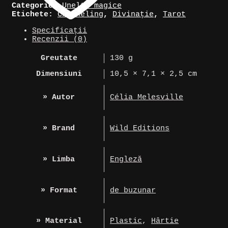
Categorie:
Unelte magice
Etichete:
Channeling
,
Divinație
,
Tarot
Specificații
Recenzii (0)
Greutate
130 g
Dimensiuni
10,5 × 7,1 × 2,5 cm
» Autor
Célia Melesville
» Brand
Wild Editions
» Limba
Engleză
» Format
de buzunar
» Material
Plastic
,
Hârtie