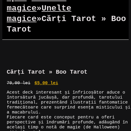
magice
»
Unelte
magice
»
Cărți Tarot » Boo
Tarot
Reduceri!
Cărți Tarot » Boo Tarot
Prețul
Prețul
70,00
lei
65,00
lei
inițial
curent
Acest deck interesant și înfricoșător aduce o
a
este:
întorsătură jucăușă, dar profundă, tarotului
fost:
65,00 lei.
tradițional, prezentând ilustrații fantomatice
70,00 lei.
fermecătoare care surprind esența misticului și
a macabrului.
Fiecare card este conceput pentru a oferi
perspective și îndrumări profunde, adăugând în
același timp o notă de magie (de Halloween)