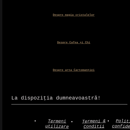
Despre magia cristalelor
Despre Cafea și Chi
Despre arta Cartomanției
La dispoziția dumneavoastră!
Polit
Termeni &
Termeni
confid
utilizare
Condiții