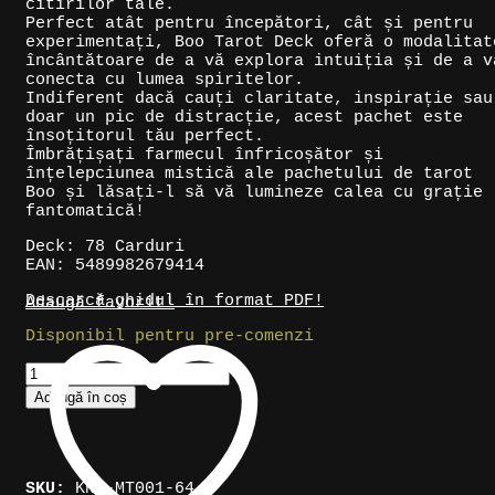
citirilor tale.
Perfect atât pentru începători, cât și pentru
experimentați, Boo Tarot Deck oferă o modalitat
încântătoare de a vă explora intuiția și de a v
conecta cu lumea spiritelor.
Indiferent dacă cauți claritate, inspirație sau
doar un pic de distracție, acest pachet este
însoțitorul tău perfect.
Îmbrățișați farmecul înfricoșător și
înțelepciunea mistică ale pachetului de tarot
Boo și lăsați-l să vă lumineze calea cu grație
fantomatică!
Deck: 78 Carduri
EAN: 5489982679414
Descarcă ghidul în format PDF!
Adaugă favorit!
Disponibil pentru pre-comenzi
Cantitate
Cărți
Adaugă în coș
Tarot
»
Boo
Tarot
SKU:
KNK-MT001-64