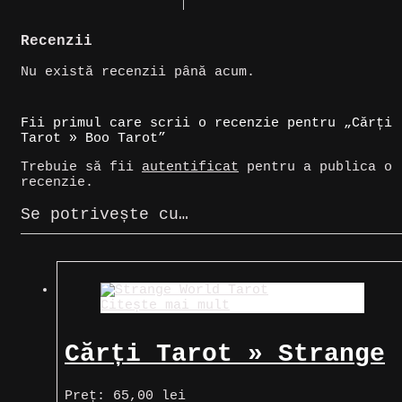
Recenzii
Nu există recenzii până acum.
Fii primul care scrii o recenzie pentru „Cărți
Tarot » Boo Tarot”
Trebuie să fii
autentificat
pentru a publica o
recenzie.
Se potrivește cu…
Citește mai mult
Cărți Tarot » Strange
World Tarot
Preț:
65,00
lei