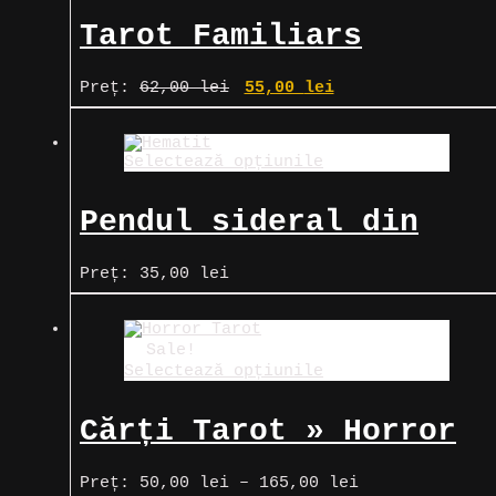
Tarot Familiars
Prețul
Prețul
Preț:
62,00
lei
55,00
lei
inițial
curent
a
este:
fost:
55,00 lei.
Selectează opțiunile
62,00 lei.
Pendul sideral din
hematit
Preț:
35,00
lei
Sale!
Selectează opțiunile
Cărți Tarot » Horror
Tarot
Interval
Preț:
50,00
lei
–
165,00
lei