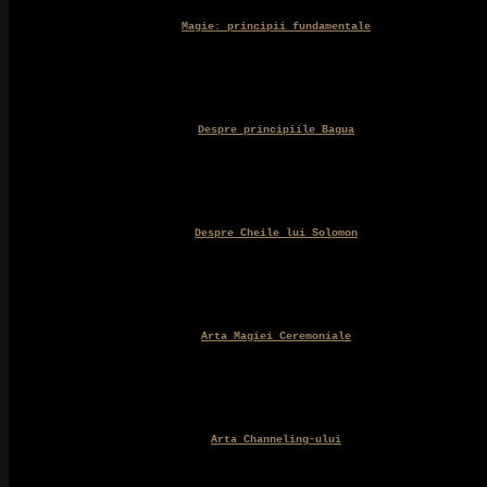
Magie: principii fundamentale
Despre principiile Bagua
Despre Cheile lui Solomon
Arta Magiei Ceremoniale
Arta Channeling-ului