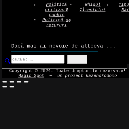
Politică
Tip
Ghidul
clientului
utilizare
Mă
cookie
Politică de
retururi
Dacă mai ai nevoie de altceva ...
Search
Copyright © 2024. Toate drepturile rezervate!
Magic Spot
—
un proiect kazenokodomo.