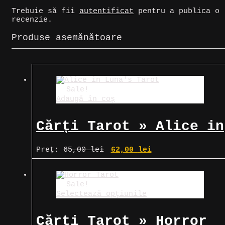
Trebuie să fii
autentificat
pentru a publica o
recenzie.
Produse asemănătoare
Sale!
Adaugă în coș
Cărți Tarot » Alice in
Luna’s Tarot
Prețul
Prețul
Preț:
65,00
lei
62,00
lei
inițial
curent
a
este:
fost:
62,00 lei.
65,00 lei.
Sale!
Selectează opțiunile
Cărți Tarot » Horror