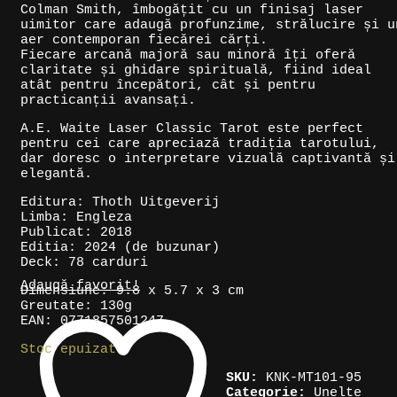
Colman Smith, îmbogățit cu un finisaj laser
uimitor care adaugă profunzime, strălucire și u
aer contemporan fiecărei cărți.
Fiecare arcană majoră sau minoră îți oferă
claritate și ghidare spirituală, fiind ideal
atât pentru începători, cât și pentru
practicanții avansați.
A.E. Waite Laser Classic Tarot este perfect
pentru cei care apreciază tradiția tarotului,
dar doresc o interpretare vizuală captivantă și
elegantă.
Editura: Thoth Uitgeverij
Limba: Engleza
Publicat: 2018
Editia: 2024 (de buzunar)
Deck: 78 carduri
Adaugă favorit!
Dimensiune: 9.8 x 5.7 x 3 cm
Greutate: 130g
EAN: 0771857501247
Stoc epuizat
SKU:
KNK-MT101-95
Categorie:
Unelte