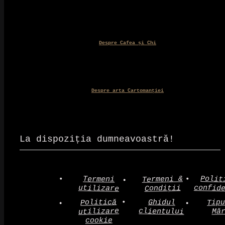
Despre Cafea și Chi
Despre arta Cartomanției
La dispoziția dumneavoastră!
Polit
Termeni &
Termeni
confid
utilizare
Condiții
Politică
Tip
Ghidul
clientului
utilizare
Mă
cookie