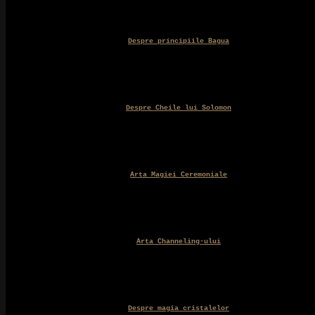
Despre principiile Bagua
Despre Cheile lui Solomon
Arta Magiei Ceremoniale
Arta Channeling-ului
Despre magia cristalelor