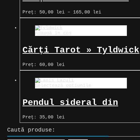
Tarot
Interval
Preț:
50,00
lei
–
165,00
lei
de
prețuri:
50,00 lei
Adaugă în coș
până
la
165,00 lei
Cărți Tarot » Tyldwick
Preț:
60,00
lei
Selectează opțiunile
Pendul sideral din
Lapis Lazuli (Piatra
Preț:
35,00
lei
lunii)
Caută produse: