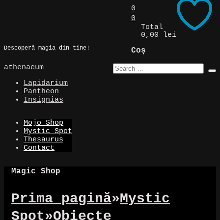
Skip
0
to
0
Magic Spot
content
Total
0,00 lei
Descoperă magia din tine!
Coș
athenaeum
Lapidarium
Pantheon
Insignias
Mojo Shop
Mystic Spot
Thesaurus
Contact
Magic Shop
Prima pagină
»
Mystic
Spot
»
Obiecte