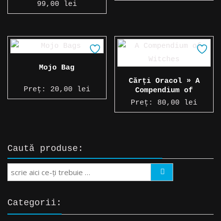
Interval
99,00
lei
de
prețuri:
55,00 lei
până
Mojo Bag
la
Cărți Oracol » A
99,00 lei
Preț:
20,00
lei
Compendium of
Witches
Preț:
80,00
lei
Caută produse:
Search
Categorii: