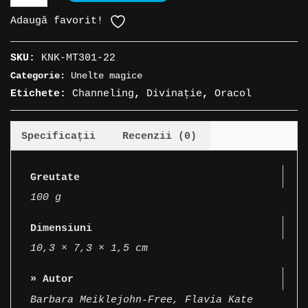
Cărți
Adaugă favorit!
Oracol
»
SKU:
KNK-MT301-22
Witches'
Categorie:
Unelte magice
Wisdom
Etichete:
Channeling
,
Divinație
,
Oracol
Oracle
Specificații
Recenzii (0)
Greutate
100 g
Dimensiuni
10,3 × 7,3 × 1,5 cm
» Autor
Barbara Meiklejohn-Free
,
Flavia Kate