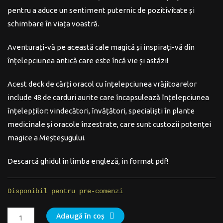
pentru a aduce un sentiment puternic de pozitivitate și
schimbare în viața voastră.
Aventurați-vă pe această cale magică și inspirați-vă din
înțelepciunea antică care este încă vie și astăzi!
Acest deck de cărți oracol cu înțelepciunea vrăjitoarelor
include 48 de carduri aurite care încapsulează înțelepciunea
înțelepților: vindecători, învățători, specialiști în plante
medicinale și oracole înzestrate, care sunt custozii potenței
magice a Meșteșugului.
Descarcă ghidul în limba engleză, in format pdf!
Disponibil pentru pre-comenzi
Cantitate
Adaugă în coș