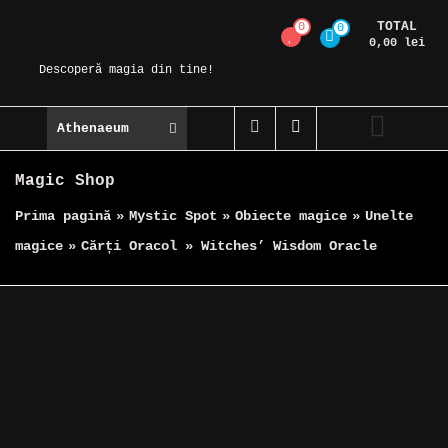
Skip
TOTAL
0
0
Magic Spot
to
0,00 lei
content
Descoperă magia din tine!
Athenaeum
Magic Shop
Prima pagină
»
Mystic Spot
»
Obiecte magice
»
Unelte
magice
»
Cărți Oracol » Witches’ Wisdom Oracle