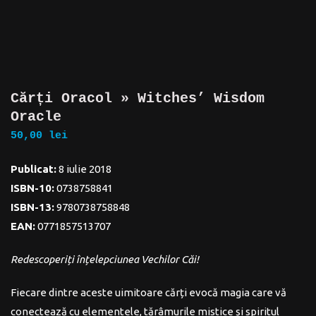
Cărți Oracol » Witches’ Wisdom
Oracle
50,00
lei
Publicat:
8 iulie 2018
ISBN-10:
0738758841
ISBN-13:
9780738758848
EAN:
0771857513707
Redescoperiți înțelepciunea Vechilor Căi!
Fiecare dintre aceste uimitoare cărți evocă magia care vă
conectează cu elementele, tărâmurile mistice și spiritul