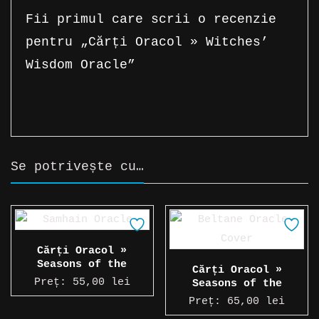
Fii primul care scrii o recenzie
pentru „Cărți Oracol » Witches’
Wisdom Oracle”
Trebuie să fii
autentificat
pentru a
publica o recenzie.
Se potrivește cu…
Cărți Oracol »
Seasons of the
Cărți Oracol »
Witch: Samhain
Preț:
55,00
lei
Seasons of the
Oracle
Witch: Beltane
Preț:
65,00
lei
Oracle