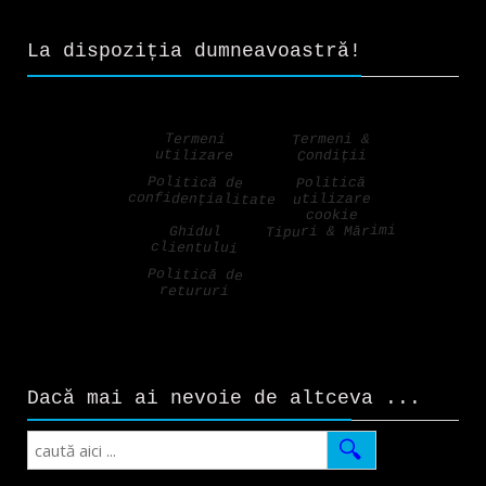
La dispoziția dumneavoastră!
Termeni &
Termeni
utilizare
Condiții
Politică de
Politică
confidențialitate
utilizare
cookie
Tipuri & Mărimi
Ghidul
clientului
Politică de
retururi
Dacă mai ai nevoie de altceva ...
Search