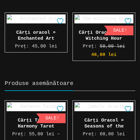
SALE!
Cărți oracol »
Cărți Oracol » The
Enchanted Art
Witching Hour
Preț:
45,00
lei
Preț:
50,00
lei
Prețul
Prețul
46,00
lei
inițial
curent
a
este:
fost:
46,00 l
Produse asemănătoare
50,00 lei.
SALE!
Cărți Tarot »
Cărți Oracol »
Harmony Tarot
Seasons of the
Witch: Imbolc Oracle
Preț:
55,00
lei
–
Preț:
60,00
lei