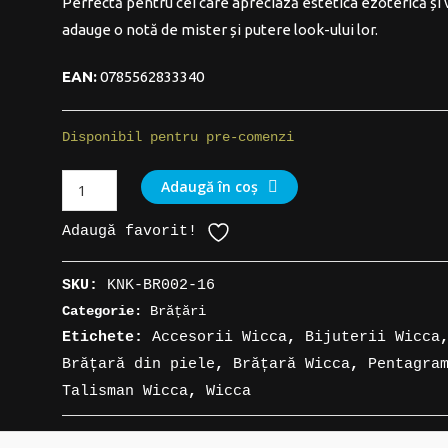
Perfectă pentru cei care apreciază estetica ezoterică și 
adauge o notă de mister și putere look-ului lor.
EAN:
0785562833340
Disponibil pentru pre-comenzi
Cantitate
Adaugă în coș
Brățară
Adaugă favorit!
din
piele
SKU:
KNK-BR002-16
cu
Categorie:
Brățări
simbolul
Etichete:
Accesorii Wicca
,
Bijuterii Wicca
Pentagrama,
Brățară din piele
,
Brățară Wicca
,
Pentagra
în
Talisman Wicca
,
Wicca
flăcări