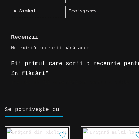
» Simbol
Pentagrama
Recenzii
Nu există recenzii până acum.
Fii primul care scrii o recenzie pent
în flăcări”
Trebuie să fii
autentificat
pentru a publica o
Se potrivește cu…