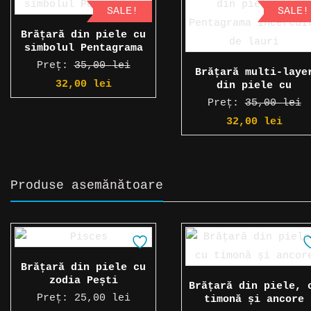
SALE!
SALE!
Brățară din piele cu
simbolul Pentagrama
Preț:
35,00
lei
Brățară multi-laye
Prețul
Prețul
32,00
lei
din piele cu
Pentagrama încercui
inițial
curent
Preț:
35,00
lei
de lauri
a
este:
Prețul
Preț
32,00
lei
fost:
32,00 lei.
inițial
cure
35,00 lei.
a
este
fost:
32,0
Produse asemănătoare
35,00 lei.
Brățară din piele cu
zodia Pești
Brățară din piele, 
Preț:
25,00
lei
timonă și ancore