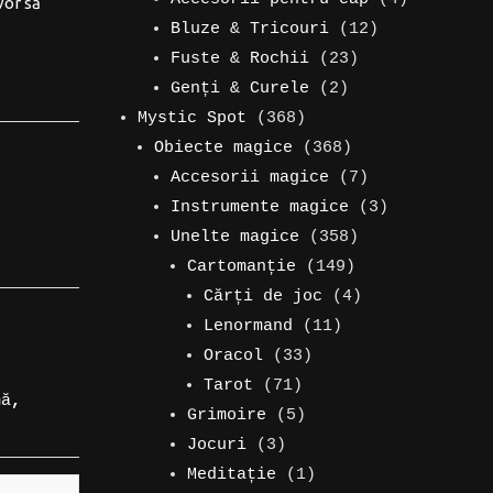
vor să
produse
12
produse
Bluze & Tricouri
12
23
produse
Fuste & Rochii
23
2
de
Genți & Curele
2
368
produse
produse
Mystic Spot
368
de
368
Obiecte magice
368
produse
de
7
Accesorii magice
7
produse
produse
3
Instrumente magice
3
358
produse
Unelte magice
358
149
de
Cartomanție
149
de
produse
4
Cărți de joc
4
11
produse
produse
Lenormand
11
33
produse
Oracol
33
,
71
de
Tarot
71
mă
,
de
5
produse
Grimoire
5
3
produse
produse
Jocuri
3
produse
1
Meditație
1