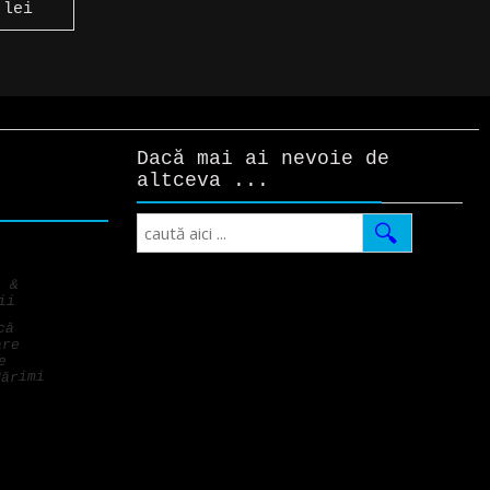
0
lei
Dacă mai ai nevoie de
altceva ...
Search
i &
ii
că
are
e
Mărimi