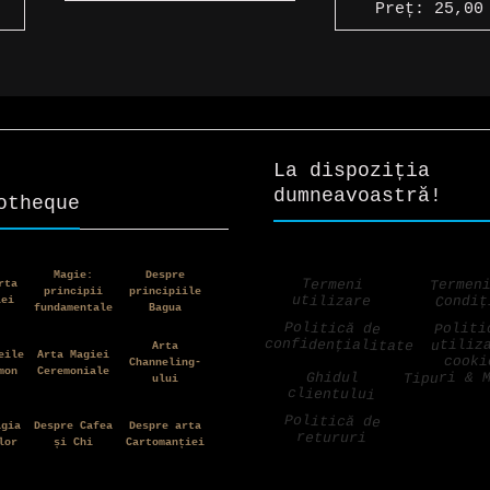
Preț:
25,0
La dispoziția
dumneavoastră!
otheque
Magie:
Despre
Termen
Termeni
rta
principii
principiile
utilizare
Condiț
iei
fundamentale
Bagua
Politică de
Politi
confidențialitate
utiliz
Arta
eile
Arta Magiei
cooki
Channeling-
mon
Ceremoniale
Tipuri & 
Ghidul
ului
clientului
Politică de
agia
Despre Cafea
Despre arta
retururi
lor
și Chi
Cartomanției