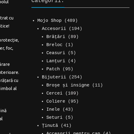
Categorii:
bolul
trat cu
489
Mojo Shop
489
tice!
de
194
Accesorii
194
produse
89
de
Brățări
89
protecție,
1
de
produse
Breloc
1
r, foc,
produs
5
produse
Ceasuri
5
produse
4
Lanțuri
4
părare
95
produse
Patch
95
nterioare.
de
254
Bijuterii
254
brățară cu
produse
de
11
Broșe și insigne
11
simbol al
109
produse
produse
Cercei
109
produse
95
Coliere
95
43
de
Inele
43
bină
de
5
produse
Seturi
5
al
41
produse
produse
Ținută
41
de
4
Accesorii pentru cap
4