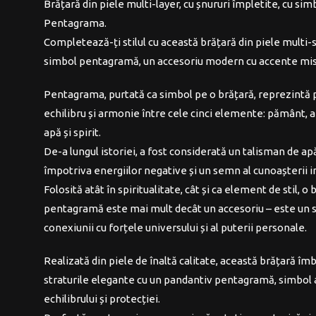
Brățară din piele multi-layer, cu șnururi împletite, cu sim
a
este:
Pentagrama
.
fost:
32,00 lei.
Completează-ți stilul cu această brățară din piele multi-s
35,00 lei.
simbol pentagramă, un accesoriu modern cu accente mis
Pentagrama
, purtată ca simbol pe o brățară, reprezintă 
echilibru și armonie între cele cinci elemente: pământ, ae
apă și spirit.
De-a lungul istoriei, a fost considerată un talisman de a
împotriva energiilor negative și un semn al cunoașterii i
Folosită atât în spiritualitate, cât și ca element de stil, o 
pentagramă este mai mult decât un accesoriu – este un 
conexiunii cu forțele universului și al puterii personale.
Realizată din piele de înaltă calitate, această brățară îm
straturile elegante cu un pandantiv pentagramă, simbol 
echilibrului și protecției.