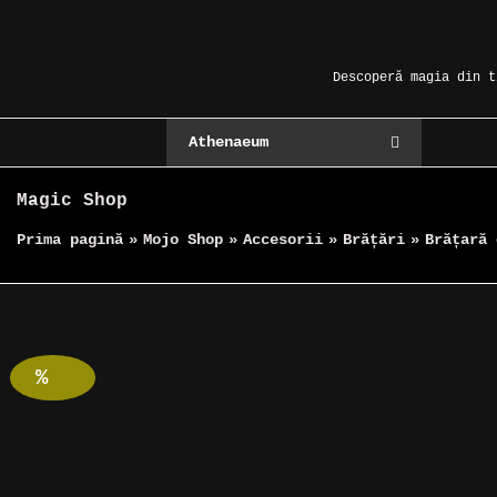
Skip
Magic Spot
to
content
Descoperă magia din t
Athenaeum
Magic Shop
Prima pagină
»
Mojo Shop
»
Accesorii
»
Brățări
»
Brățară 
Reduceri!