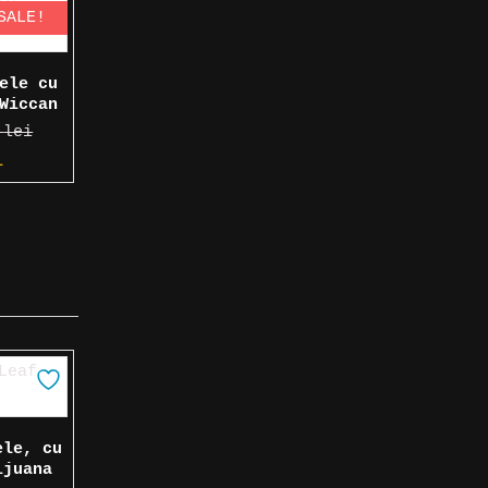
SALE!
ele cu
Wiccan
0
lei
Prețul
i
curent
este:
32,00 lei.
.
ele, cu
ijuana