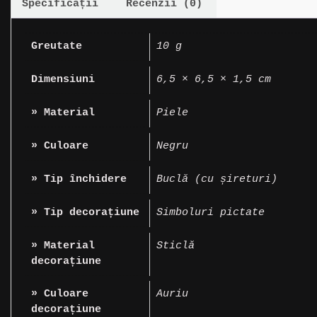
Specificații
Recenzii (0)
Greutate
10 g
Dimensiuni
6,5 × 6,5 × 1,5 cm
» Material
Piele
» Culoare
Negru
» Tip închidere
Buclă (cu șireturi)
» Tip decorațiune
Simboluri pictate
» Material
Sticlă
decorațiune
» Culoare
Auriu
decorațiune