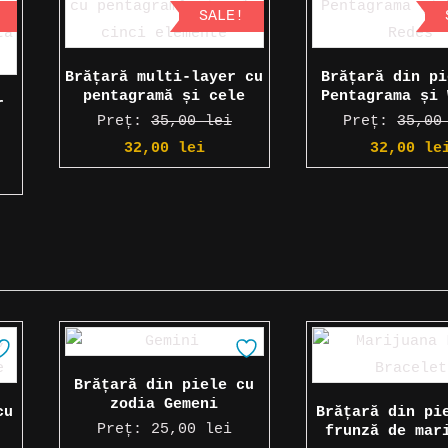
SALE!
Brățară multi-layer cu
Brățară din pi
pentagramă și cele
Pentagrama și 
r
cinci elemente
Redes
Preț:
35,00
lei
Preț:
35,0
tă
Prețul
Prețul
Prețul
32,00
lei
32,00
le
ul
inițial
curent
inițial
nt
a
este:
a
:
fost:
32,00 lei.
fost:
0 lei.
35,00 lei.
35,00 lei
Brățară din piele cu
zodia Gemeni
cu
Brățară din pi
Preț:
25,00
lei
frunză de mar