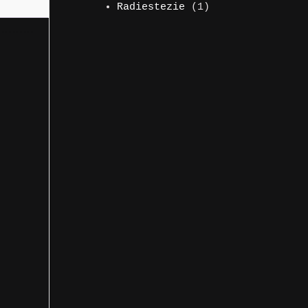
produs
1
Radiestezie
1
produs