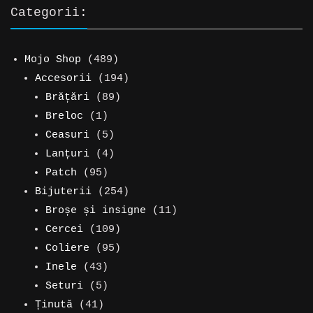
Categorii:
489
Mojo Shop
489
de
194
Accesorii
194
produse
89
de
Brățări
89
1
de
produse
Breloc
1
produs
5
produse
Ceasuri
5
produse
4
Lanțuri
4
95
produse
Patch
95
de
254
Bijuterii
254
produse
de
11
Broșe și insigne
11
109
produse
produse
Cercei
109
produse
95
Coliere
95
43
de
Inele
43
de
5
produse
Seturi
5
41
produse
produse
Ținută
41