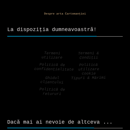
Despre arta Cartomanției
La dispoziția dumneavoastră!
Termeni &
Termeni
utilizare
Condiții
Politică de
Politică
confidențialitate
utilizare
cookie
Tipuri & Mărimi
Ghidul
clientului
Politică de
retururi
Dacă mai ai nevoie de altceva ...