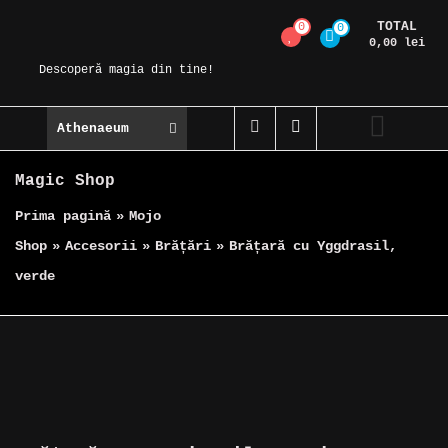
Skip
TOTAL
0
0
Magic Spot
to
0,00 lei
content
Descoperă magia din tine!
Athenaeum
Magic Shop
Prima pagină
»
Mojo
Shop
»
Accesorii
»
Brățări
»
Brățară cu Yggdrasil,
verde