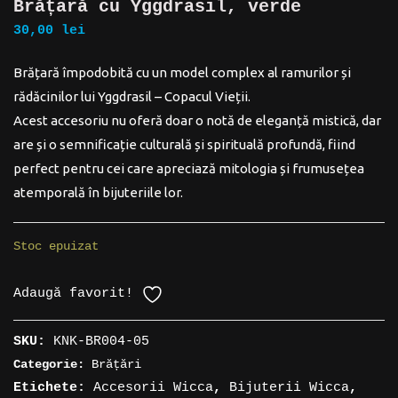
Brățară cu Yggdrasil, verde
30,00
lei
Brățară împodobită cu un model complex al ramurilor și
rădăcinilor lui Yggdrasil – Copacul Vieții.
Acest accesoriu nu oferă doar o notă de eleganță mistică, dar
are și o semnificație culturală și spirituală profundă, fiind
perfect pentru cei care apreciază mitologia și frumusețea
atemporală în bijuteriile lor.
Stoc epuizat
Adaugă favorit!
SKU:
KNK-BR004-05
Categorie:
Brățări
Etichete:
Accesorii Wicca
,
Bijuterii Wicca
,