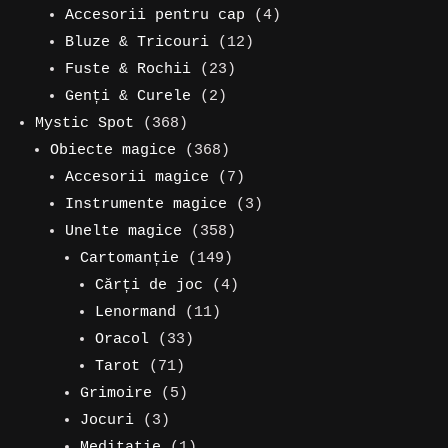
de
4
Accesorii pentru cap
4
produse
12
produse
Bluze & Tricouri
12
23
produse
Fuste & Rochii
23
2
de
Genți & Curele
2
368
produse
produse
Mystic Spot
368
de
368
Obiecte magice
368
produse
de
7
Accesorii magice
7
produse
produse
3
Instrumente magice
3
358
produse
Unelte magice
358
149
de
Cartomanție
149
de
produse
4
Cărți de joc
4
11
produse
produse
Lenormand
11
33
produse
Oracol
33
71
de
Tarot
71
de
5
produse
Grimoire
5
3
produse
produse
Jocuri
3
produse
1
Meditație
1