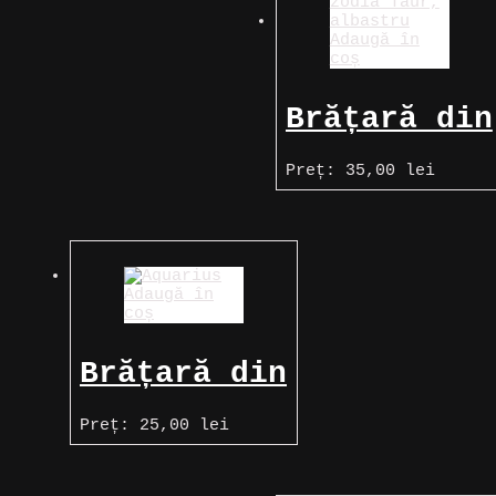
Adaugă în
coș
Brățară din
piele cu
Preț:
35,00
lei
zodia Taur,
albastru
Adaugă în
coș
Brățară din
piele cu
Preț:
25,00
lei
zodia
Vărsător