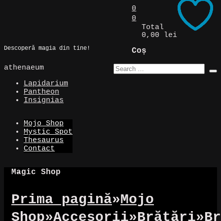
Skip
0
to
0
Magic Spot
content
Total
0,00 lei
Descoperă magia din tine!
Coș
athenaeum
Lapidarium
Pantheon
Insignias
Mojo Shop
Mystic Spot
Thesaurus
Contact
Magic Shop
Prima pagină
»
Mojo
Shop
»
Accesorii
»
Brățări
»
Br