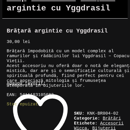
argintie cu Yggdrasil
Brățară argintie cu Yggdrasil
30,00
lei
Brățară împodobită cu un model complex al
ramurilor și rădăcinilor lui Yggdrasil – Copacu
Vieții.
Acest accesoriu nu oferă doar o notă de eleganț
mistică, dar are și o semnificație culturală și
spirituală profundă, fiind perfect pentru cei
care apreciază mitologia și frumusețea
Adaugă favorit!
atemporală în bijuteriile lor.
EAN: 5411183105683
Stoc epuizat
SKU:
KNK-BR004-02
Categorie:
Brățări
Etichete:
Accesorii
Wicca
,
Bijuterii