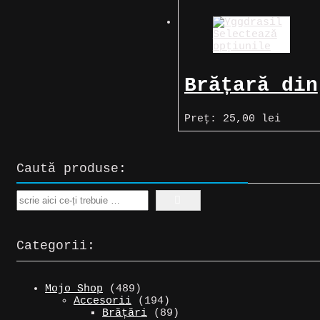
Selectează
opțiunile
Brățară din
piele cu
Preț:
25,00
lei
Yggdrasil
Caută produse:
Search
Categorii:
489
Mojo Shop
489
de
194
Accesorii
194
produse
de
89
Brățări
89