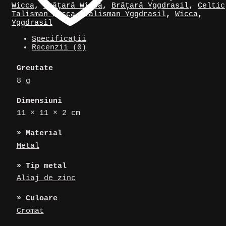
Wicca
,
Brățară Wicca
,
Brățară Yggdrasil
,
Celtic
Talisman Wicca
,
Talisman Yggdrasil
,
Wicca
,
Yggdrasil
Specificații
Recenzii (0)
Greutate
8 g
Dimensiuni
11 × 11 × 2 cm
» Material
Metal
» Tip metal
Aliaj de zinc
» Culoare
Cromat