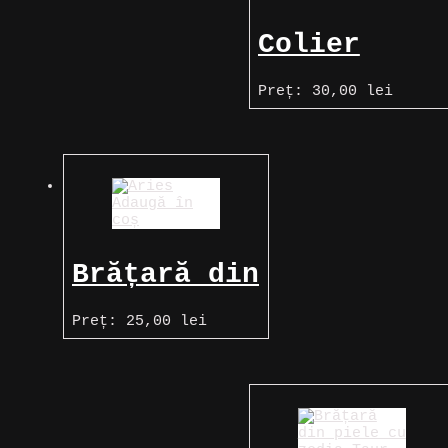
Colier
argintiu cu
Preț:
30,00
lei
Yggdrasil
Adaugă în
coș
Brățară din
piele cu
Preț:
25,00
lei
zodia
Berbec