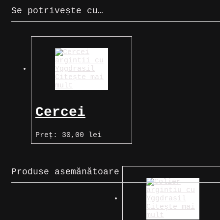
Se potrivește cu…
Citește mai
mult
Cercei
argintii cu
Preț:
30,00
lei
Yggdrasil
Produse asemănătoare
Citește mai
mult