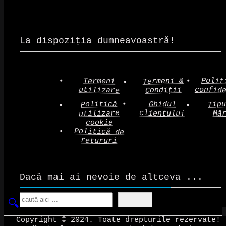
La dispoziția dumneavoastră!
Polit
Termeni &
Termeni
confid
utilizare
Condiții
Politică
Tip
Ghidul
clientului
utilizare
Mă
cookie
Politică de
retururi
Dacă mai ai nevoie de altceva ...
Search
Copyright © 2024. Toate drepturile rezervate!