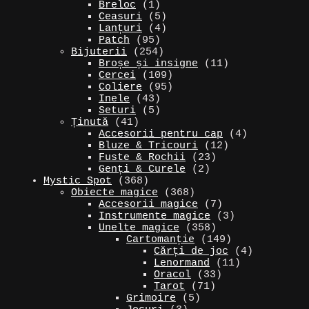
1
produse
de
Breloc
1
produs
5
produse
Ceasuri
5
produse
4
Lanțuri
4
95
produse
Patch
95
de
254
Bijuterii
254
produse
de
11
Broșe și insigne
11
produse
109
produse
Cercei
109
produse
95
Coliere
95
43
de
Inele
43
de
5
produse
Seturi
5
41
produse
produse
Ținută
41
de
4
Accesorii pentru cap
4
produse
12
produse
Bluze & Tricouri
12
23
produse
Fuste & Rochii
23
2
de
Genți & Curele
2
368
produse
produse
Mystic Spot
368
de
368
Obiecte magice
368
produse
de
7
Accesorii magice
7
produse
produse
3
Instrumente magice
3
358
produse
Unelte magice
358
de
149
Cartomanție
149
produse
de
4
Cărți de joc
4
produse
11
produse
Lenormand
11
33
produse
Oracol
33
71
de
Tarot
71
5
de
produse
Grimoire
5